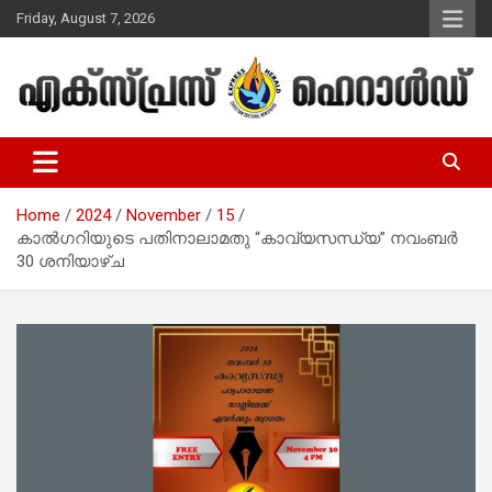
Skip
Friday, August 7, 2026
to
content
Malayalam Christian News
Express Herald – Malayalam
Christian News
Home
2024
November
15
കാൽഗറിയുടെ പതിനാലാമതു “കാവ്യസന്ധ്യ” നവംബർ
30 ശനിയാഴ്ച