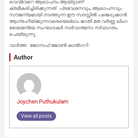
വെവ്വേറെ ആലാപനം ആയിട്ടാണ്
ക്രമീകരിച്ചിരിക്കുന്നത് . പ്രവേശനവും, ആലാപനവും
സൗജന്യമായി നടത്തുന്ന ഈ സദസ്സിൽ പങ്കെടുക്കാൻ
ആഗ്രഹിയ്ക്കുന്നവരെയെല്ലാം ജാതി മത വർണ്ണ ലിംഗ
ഭേദമെന്യേ സംഘാടകർ സർവാത്മനാ സ്വാഗതം
ചെയ്യുന്നു .
വാർത്ത : ജോസഫ് ജോൺ കാൽഗറി
Author
Joychen Puthukulam
View all posts