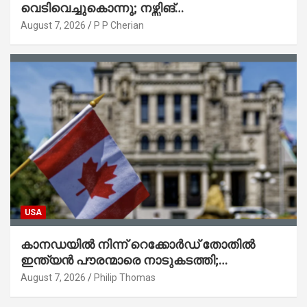
വെടിവെച്ചുകൊന്നു; നഴ്സിങ്
ഹോമിലാക്കില്ലെന്ന് നൽകിയ വാഗ്ദാനം
August 7, 2026
P P Cherian
പാലിച്ചതായി മൊഴി
USA
കാനഡയിൽ നിന്ന് റെക്കോർഡ് തോതിൽ
ഇന്ത്യൻ പൗരന്മാരെ നാടുകടത്തി;
ആറുമാസത്തിനിടെ 3,323 പേർ
August 7, 2026
Philip Thomas