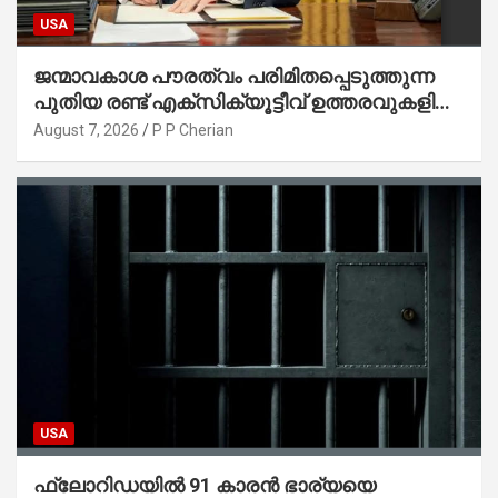
USA
ജന്മാവകാശ പൗരത്വം പരിമിതപ്പെടുത്തുന്ന
പുതിയ രണ്ട് എക്സിക്യൂട്ടീവ് ഉത്തരവുകളിൽ
ട്രംപ് ഒപ്പുവെച്ചു
August 7, 2026
P P Cherian
USA
ഫ്ലോറിഡയിൽ 91 കാരൻ ഭാര്യയെ