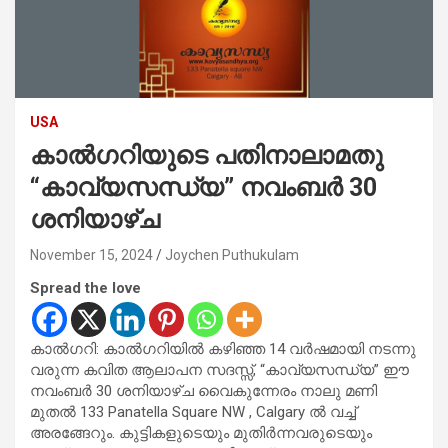
USA
കാൽഗറിയുടെ പതിനാലാമതു
“കാവ്യസന്ധ്യ” നവംബർ 30
ശനിയാഴ്ച
November 15, 2024
Joychen Puthukulam
Spread the love
കാൽഗറി: കാൽഗറിയിൽ കഴിഞ്ഞ 14 വർഷമായി നടന്നു
വരുന്ന കവിത ആലാപന സദസ്സ്, “കാവ്യസന്ധ്യ” ഈ
നവംബർ 30 ശനിയാഴ്ച വൈകുന്നേരം നാലു മണി
മുതൽ 133 Panatella Square NW , Calgary ൽ വച്ച്
അരങ്ങേറും. കുട്ടികളുടെയും മുതിർന്നവരുടെയും