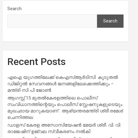
Search
Search
Recent Posts
എഐ യുഗത്തിലേക്ക് കെഎസ്ആർടിസി: കൂടുതൽ
ഡിജിറ്റൽ സേവനങ്ങൾ ജനങ്ങളിലേക്കെത്തിക്കും –
മന്ത്രി സി പി ജോൺ
ആഗസ്റ്റ് 15 മുതല്‍കേരളത്തിലെ പൊലീസ്
സംവിധാനത്തിന്റെയും പൊലീസ് സ്റ്റേഷനുകളുടെയും
മുഖഛായ മാറുകയാണ് : ആഭ്യന്തരമന്ത്രി ശ്രീ.രമേശ്
ചെന്നിത്തല
ഡാളസ് കേരള അസോസിയേഷൻ മേയർ ശ്രീ. വി. വി.
രാജേഷിന് ഉജ്വല സ്വീകരണം നൽകി