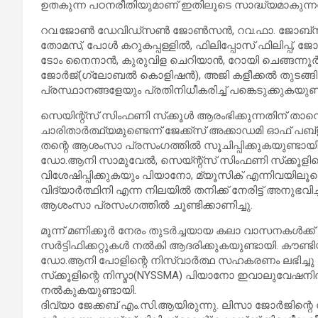
ഉതകുന്ന പഠനരീതിയുമാണ് ഇതിലൂടെ സാദ്ധ്യമാകുന്നത്
റവ.ജോണ്‍ ഡേവിഡ്‌സണ്‍ ജോണ്‍സന്‍, റവ.ഫാ. ജോബ്‌സണ്‍
തോമസ്, പോള്‍ കറുകപ്പള്ളില്‍, ഫിലിപ്പോസ് ഫിലിപ്പ്, 
ടോം നൈനാന്‍, കുരുവിള ചെറിയാന്‍, റോയി ചെങ്ങന്നൂര
ജോര്‍ജ്(ഗ്ലോബല്‍ കൊളിഷന്‍), അജി കളീക്കല്‍ തുട
പ്രസ്ഥാനങ്ങളേയും പ്രതിനിധീകരിച്ച് പങ്കെടുക്കുകയുണ്
സെയിന്റ്‌സ് സിംഫണി സ്‌ക്കൂള്‍ ആരംഭിക്കുന്നതിന് താ
ചാരിതാര്‍ത്ഥ്യമുണ്ടെന്ന് ജേക്ക്‌സ് അക്കാഡമി ഓഫ് പബ
തന്റെ ആശംസാ പ്രസംഗത്തില്‍ സൂചിപ്പിക്കുകയുണ്ടായി
ഡോ.ആനി സാമുവേല്‍, സെയ്ന്റ്‌സ് സിംഫണി സ്‌ക്കൂള
വിശേഷിപ്പിക്കുകയും പിയാനോ, മ്യൂസിക് എന്നിവയിലൂടെ ച
വിദ്യാര്‍ത്ഥിനി എന്ന നിലയില്‍ തനിക്ക് നേരിട്ട് അനുഭ
ആശംസാ പ്രസംഗത്തില്‍ ചൂണ്ടിക്കാണിച്ചു.
മൂന്ന് മണിക്കൂര്‍ നേരം തുടര്‍ച്ചയായ കലാ വാസനകള്‍ക്ക്
സര്‍ട്ടിഫിക്കറ്റുകള്‍ നല്‍കി ആദരിക്കുകയുണ്ടായി. കൗണ്ടിയ
ഡോ.ആനി പോളിന്റെ നിസ്വാര്‍ത്ഥ സഹകരണം ലഭിച്ചു എന്ന
സ്‌ക്കൂളിന്റെ നിസ്മാ(NYSSMA) പിയാനോ ഇവാലുവേഷനില്‍ ഉയര്
നല്‍കുകയുണ്ടായി.
ദിവ്യാ ജേക്കബ് എം.സി.ആയിരുന്നു. ലിസാ ജോര്‍ജിന്റ