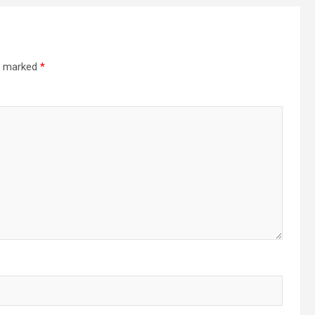
re marked
*