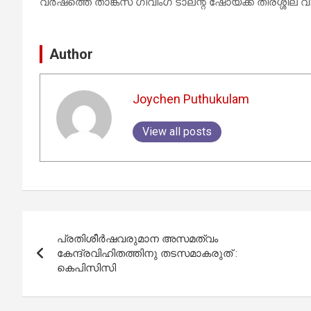
വര്‍ഷത്തെ താങ്ക്‌സ് ഗിവിംഗ് ടാലന്റ് ഷോയ്ക്ക് തിരശ്ശീല 
Author
Joychen Puthukulam
View all posts
Post
പ്രതിശീര്‍ഷവരുമാന അസമത്വം
navigation
കേന്ദ്രവിഹിതത്തിനു തടസമാകരുത് :
കെപിസിസി