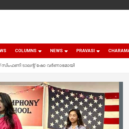
EWS
COLUMNS
NEWS
PRAVASI
CHARAM
്‌സ് സിംഫണി ടാലന്റ് ഷോ വർണാഭമായി