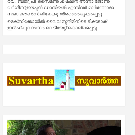
റവ . ബിജു പി. സൈമൺ ,ഷെലിന് അന്നാ ജോൺ
വർഗീസ്,ഈപ്പൻ ഡാനിയൽ എന്നിവർ മാർത്തോമാ
സഭാ കൗൺസിലിലേക്കു തിരഞ്ഞെടുക്കപ്പെട്ടു
മെക്സിക്കോയിൽ ലൈവ് സ്ട്രീമിനിടെ ടിക്‌ടോക്
ഇൻഫ്ലുവൻസർ വെടിയേറ്റ് കൊല്ലപ്പെട്ടു