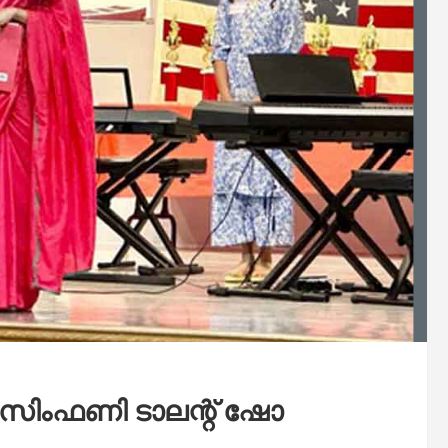
സ് സിംഫണി ടാലന്റ് ഷോ