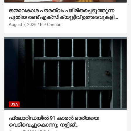
ജന്മാവകാശ പൗരത്വം പരിമിതപ്പെടുത്തുന്ന
പുതിയ രണ്ട് എക്സിക്യൂട്ടീവ് ഉത്തരവുകളിൽ
ട്രംപ് ഒപ്പുവെച്ചു
August 7, 2026
P P Cherian
USA
ഫ്ലോറിഡയിൽ 91 കാരൻ ഭാര്യയെ
വെടിവെച്ചുകൊന്നു; നഴ്സിങ്