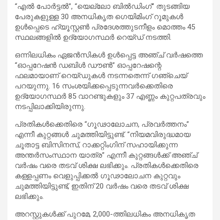
“എൽ പോർട്ടൽ”, “യെല്ലോ ബിൽഡിംഗ്” തുടങ്ങിയ
പേരുകളുള്ള 30 അനധികൃത ഗെയിമിംഗ് റൂമുകൾ
ഉൾപ്പെടെ ഹ്യൂസ്റ്റൺ പ്രദേശത്തുടനീളം മൊത്തം 45
സ്ഥലങ്ങളിൽ ഉദ്യോഗസ്ഥർ റെയ്ഡ് നടത്തി.
ഒന്നിലധികം ഏജൻസികൾ ഉൾപ്പെട്ട അഞ്ച് വർഷത്തെ
“ഓപ്പറേഷൻ ഡബിൾ ഡൗൺ” ഓപ്പറേഷന്റെ
ഫലമായാണ് റെയ്ഡുകൾ നടന്നതെന്ന് ഗഞ്ചെയ്
പറയുന്നു. 16 സംശയിക്കപ്പെടുന്നവർക്കെതിരെ
ഉദ്യോഗസ്ഥർ 85 വാറണ്ടുകളും 37 എണ്ണം കുറ്റപത്രവും
നടപ്പിലാക്കിയിരുന്നു.
പ്രതികൾക്കെതിരെ “ഗൂഢാലോചന, പ്രവർത്തനം”
എന്നീ കുറ്റങ്ങൾ ചുമത്തിയിട്ടുണ്ട്. “നിയമവിരുദ്ധമായ
ചൂതാട്ട ബിസിനസ്, റാക്കറ്റിംഗിന് സഹായിക്കുന്ന
അന്തർസംസ്ഥാന യാത്ര” എന്നീ കുറ്റങ്ങൾക്ക് അഞ്ച്
വർഷം വരെ തടവ് ശിക്ഷ ലഭിക്കും. പ്രതികൾക്കെതിരെ
കള്ളപ്പണം വെളുപ്പിക്കൽ ഗൂഢാലോചന കുറ്റവും
ചുമത്തിയിട്ടുണ്ട്, ഇതിന് 20 വർഷം വരെ തടവ് ശിക്ഷ
ലഭിക്കും.
അറസ്റ്റുകൾക്ക് പുറമേ, 2,000-ത്തിലധികം അനധികൃത