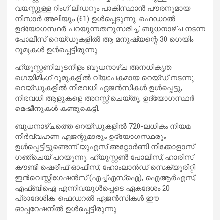
വയസ്സുള്ള റിംഗ് ലീഡറും പാകിസ്ഥാൻ പൗരനുമായ
നിസാർ അലിയും (61) ഉൾപ്പെടുന്നു. ഫെഡറൽ
ഉദ്യോഗസ്ഥർ പറയുന്നതനുസരിച്ച്, ബുധനാഴ്ച നടന്ന
പോലീസ് റെയ്ഡുകളിൽ ആ മനുഷ്യന്റെ 30 ഗെയിം
റൂമുകൾ ഉൾപ്പെട്ടിരുന്നു.
ഹ്യൂസ്റ്റണിലുടനീളം ബുധനാഴ്ച അനധികൃത
ഗെയിമിംഗ് റൂമുകളിൽ വ്യാപകമായ റെയ്ഡ് നടന്നു.
റെയ്ഡുകളിൽ നിരവധി ഏജൻസികൾ ഉൾപ്പെട്ടു,
നിരവധി ആളുകളെ അറസ്റ്റ് ചെയ്തു, ഉദ്യോഗസ്ഥർ
മെഷീനുകൾ കണ്ടുകെട്ടി.
ബുധനാഴ്ചത്തെ റെയ്ഡുകളിൽ 720-ലധികം നിയമ
നിർവ്വഹണ ഏജന്റുമാരും ഉദ്യോഗസ്ഥരും
ഉൾപ്പെട്ടിട്ടുണ്ടെന്ന് യുഎസ് അറ്റോർണി നിക്കോളാസ്
ഗഞ്ചെയ് പറയുന്നു. ഹ്യൂസ്റ്റൺ പോലീസ്, ഹാരിസ്
കൗണ്ടി ഷെരീഫ് ഓഫീസ്, ഹോംലാൻഡ് സെക്യൂരിറ്റി
ഇൻവെസ്റ്റിഗേഷൻസ് (എച്ച്എസ്ഐ), ഐആർഎസ്,
എഫ്ബിഐ എന്നിവയുൾപ്പെടെ ഏകദേശം 20
പ്രാദേശിക, ഫെഡറൽ ഏജൻസികൾ ഈ
ഓപ്പറേഷനിൽ ഉൾപ്പെട്ടിരുന്നു.