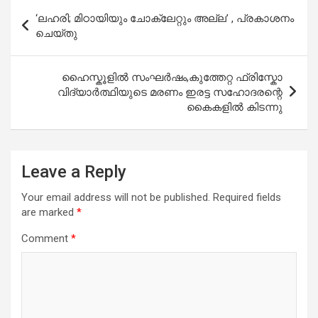
Post
‘ലഹരി; മിഠായിയും ചോക്ലേറ്റും അല്ല’ , പ്രകാശനം
navigation
ചെയ്തു
ഹൈസ്കൂളിൽ സംഘർഷം,കുത്തേറ്റ ഫ്രിസ്കോ
വിദ്യാർത്ഥിയുടെ മരണം ഇരട്ട സഹോദരന്റെ
കൈകളിൽ കിടന്നു
Leave a Reply
Your email address will not be published.
Required fields
are marked
*
Comment
*