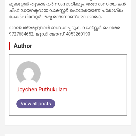
മുകളേല്‍ തുടങ്ങിവര്‍ സംസാരിക്കും. അസോസിയേഷന്‍
ചീഫ് ഡയറക്ടറായ ഡക്സ്റ്റര്‍ ഫെരേരയാണ് പ്രോഗ്രം
കോര്‍ഡിനേറ്റര്‍. രഷ്മ രഞ്ജനാണ് അവതാരക.
താല്പര്യമുള്ളവര്‍ ബന്ധപ്പെടുക: ഡക്സ്റ്റര്‍ ഫെരേര:
9727684652, ജൂഡി ജോസ്: 4053260190
Author
Joychen Puthukulam
View all posts