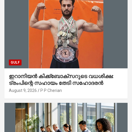
GULF
ഇറാനിയൻ കിക്ക്ബോക്സറുടെ വധശിക്ഷ:
ട്രംപിന്റെ സഹായം തേടി സഹോദരൻ
August 9, 2026
P P Cherian