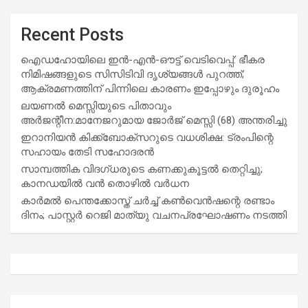
Recent Posts
ഐഡഹോയിലെ ഇൻ-എൻ-ഔട്ട് വെടിവെപ്പ്: ഭീകര
നിമിഷങ്ങളുടെ സിസിടിവി ദൃശ്യങ്ങൾ പുറത്ത്;
ആക്രമണത്തിന് പിന്നിലെ കാരണം ഇപ്പോഴും ദുരൂഹം
ലയണൽ മെസ്സിയുടെ പിതാവും
അർജന്റീന:മാനേജറുമായ ജോർജ് മെസ്സി (68) അന്തരിച്ചു
ഇറാനിയൻ കിക്ക്ബോക്സറുടെ വധശിക്ഷ: ട്രംപിന്റെ
സഹായം തേടി സഹോദരൻ
സാമ്പത്തിക വിദഗ്ധരുടെ കണക്കുകൂട്ടൽ തെറ്റിച്ചു;
കാനഡയിൽ വൻ തൊഴിൽ വർധന
കാർമൽ പെന്തക്കോസ്ത് ചർച്ച് കൺവെൻഷന്റെ രണ്ടാം
ദിനം; പാസ്റ്റർ റെജി മാത്യു വചനപ്രഘോഷണം നടത്തി