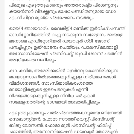
പ്രമൂഖ എഴുത്തുകാരനും അന്താരാഷ്ട്ര പ്രശസ്തനും
ക്യാന്‍സര്‍ വിദഗ്ദ്ധനും ഭാഷാപണ്ഡിതനുമായ ഡോ.
എം.വി.പിള്ള മുഖ്യ പ്രഭാഷണം നടത്തും.
മെയ് 4 ഞായറാഴ്ച വൈകിട്ട് 4 മണിക്ക് ഇര്‍വിംഗ് പസന്ത്
ഓഡിറ്റോറിയത്തില്‍ വച്ചു നടക്കുന്ന സമ്മേളനം മലയാള
മനോരമ എഡിറ്റോറിയല്‍ ഡയറക്ടര്‍ ശ്രീ. ജോസ്
പനച്ചിപ്പുറം ഉത്ഘാടനം ചെയ്യും. ഡാലസ് മലയാളി
അസോസിയേഷന്‍ പ്രസിഡന്റ് ജുഡി ജോസ് ചടങ്ങില്‍
അദ്ധ്യക്ഷത വഹിക്കും.
കഥ, കവിത, അമേരിക്കയില്‍ വളര്‍ന്നുകൊണ്ടിരിക്കുന്ന
മലയാളസാഹിത്യത്തെക്കുറിച്ചുള്ള നിരീക്ഷണങ്ങള്‍,
വിമര്‍ശനങ്ങള്‍, സാംസ്‌ക്കാരികരംഗത്തെ
മലയാളികളുടെ ഇടപെടലുകള്‍ എന്നീ
വിഷയങ്ങളെക്കുറിച്ചുള്ള വിവിധ ചര്‍ച്ചകള്‍
സമ്മേളനത്തിന്റെ ഭാഗമായി അവതരിപ്പിക്കും. .
എഴുത്തുകാരനും പത്രപ്രവര്‍ത്തകനുമായ ബിനോയി
സെബാസ്റ്റ്യന്‍, ഫോമാ സൗത്ത് വെസ്റ്റ് പ്രസിഡന്റ്
ബിജു ലോസണ്‍, ഫോമാ മുന്‍ പ്രസിഡന്റ് ഫിലിപ്പ്
ചാമത്തില്‍, അസോസിയേഷന്‍ ഡയറക്ടര്‍ തോമ്മച്ചന്‍