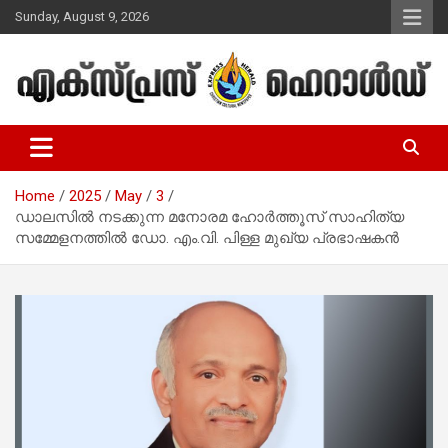
Skip
Sunday, August 9, 2026
to
content
Malayalam Christian News
Express Herald – Malayalam
Christian News
Home
2025
May
3
ഡാലസില്‍ നടക്കുന്ന മനോരമ ഹോര്‍ത്തൂസ് സാഹിത്യ
സമ്മേളനത്തില്‍ ഡോ. എം.വി. പിള്ള മുഖ്യ പ്രഭാഷകന്‍