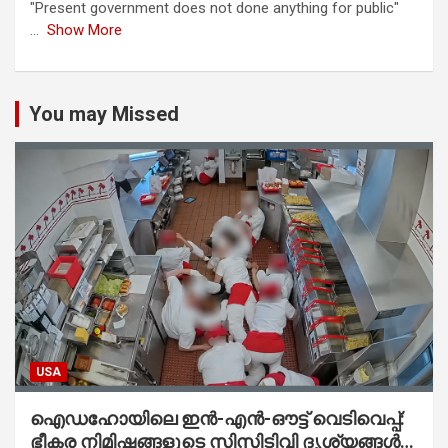
"Present government does not done anything for public"
...
Show More
You may Missed
USA
ഐഡഹോയിലെ ഇൻ-എൻ-ഔട്ട് വെടിവെപ്പ്:
ഭീകര നിമിഷങ്ങളുടെ സിസിടിവി ദൃശ്യങ്ങൾ