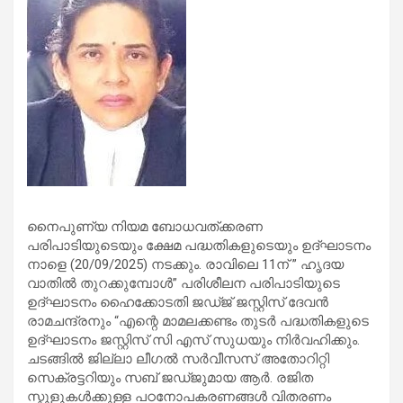
നൈപുണ്യ നിയമ ബോധവത്ക്കരണ
പരിപാടിയുടെയും ക്ഷേമ പദ്ധതികളുടെയും ഉദ്ഘാടനം
നാളെ (20/09/2025) നടക്കും. രാവിലെ 11ന് ” ഹൃദയ
വാതിൽ തുറക്കുമ്പോൾ” പരിശീലന പരിപാടിയുടെ
ഉദ്ഘാടനം ഹൈക്കോടതി ജഡ്ജ് ജസ്റ്റിസ്‌ ദേവൻ
രാമചന്ദ്രനും “എന്റെ മാമലക്കണ്ടം തുടർ പദ്ധതികളുടെ
ഉദ്ഘാടനം ജസ്റ്റിസ് സി എസ് സുധയും നിർവഹിക്കും.
ചടങ്ങിൽ ജില്ലാ ലീഗൽ സർവീസസ് അതോറിറ്റി
സെക്രട്ടറിയും സബ് ജഡ്ജുമായ ആർ. രജിത
സ്കൂളുകൾക്കുള്ള പഠനോപകരണങ്ങൾ വിതരണം