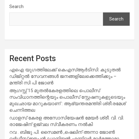
Search
Search
Recent Posts
എഐ യുഗത്തിലേക്ക് കെഎസ്ആർടിസി: കൂടുതൽ
ഡിജിറ്റൽ സേവനങ്ങൾ ജനങ്ങളിലേക്കെത്തിക്കും –
മന്ത്രി സി പി ജോൺ
ആഗസ്റ്റ് 15 മുതല്‍കേരളത്തിലെ പൊലീസ്
സംവിധാനത്തിന്റെയും പൊലീസ് സ്റ്റേഷനുകളുടെയും
മുഖഛായ മാറുകയാണ് : ആഭ്യന്തരമന്ത്രി ശ്രീ.രമേശ്
ചെന്നിത്തല
ഡാളസ് കേരള അസോസിയേഷൻ മേയർ ശ്രീ. വി. വി.
രാജേഷിന് ഉജ്വല സ്വീകരണം നൽകി
റവ . ബിജു പി. സൈമൺ ,ഷെലിന് അന്നാ ജോൺ
വർഗീസ്,ഈപ്പൻ ഡാനിയൽ എന്നിവർ മാർത്തോമാ