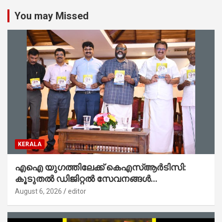
You may Missed
KERALA
എഐ യുഗത്തിലേക്ക് കെഎസ്ആർടിസി:
കൂടുതൽ ഡിജിറ്റൽ സേവനങ്ങൾ
ജനങ്ങളിലേക്കെത്തിക്കും – മന്ത്രി സി പി
August 6, 2026
editor
ജോൺ