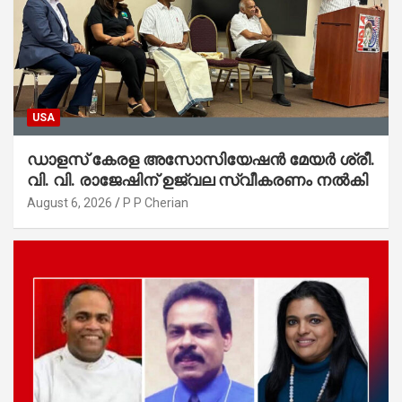
USA
ഡാളസ് കേരള അസോസിയേഷൻ മേയർ ശ്രീ.
വി. വി. രാജേഷിന് ഉജ്വല സ്വീകരണം നൽകി
August 6, 2026
P P Cherian