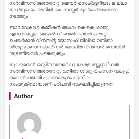
സർവീസസ് അതോറിറ്റി മെമ്പർ സെക്രട്ടറിയും ജില്ലാ
ജഡ്ജുമായ അനിൽ കെ ഭാസ്കർ മുഖ്യപ്രഭാഷണം
നടത്തും.
ബാലാവകാശ കമ്മീഷൻ അംഗം കെ കെ ഷാജു,
എറണാകുളം ചൈൽഡ് വെൽഫെയർ കമ്മിറ്റി
ചെയർമാൻ വിൻസന്റ് ജോസഫ്, ജില്ലാ വനിതാ
ശിശുവികസന ഓഫീസർ ലോലിത വിൻസൻ സെയിൻ
തുടങ്ങിയവർ പങ്കെടുക്കും.
ജുവനൈൽ ജസ്റ്റിസ് ബോർഡ്, കേരള സ്റ്റേറ്റ് ലീഗൽ
സർവീസസ് അതോറിറ്റി, വനിതാ ശിശു വികസന വകുപ്പ്,
കാവൽ പദ്ധതി എറണാകുളം എന്നിവ
സംയുക്തമായാണ് പരിപാടി സംഘടിപ്പിക്കുന്നത്
Author