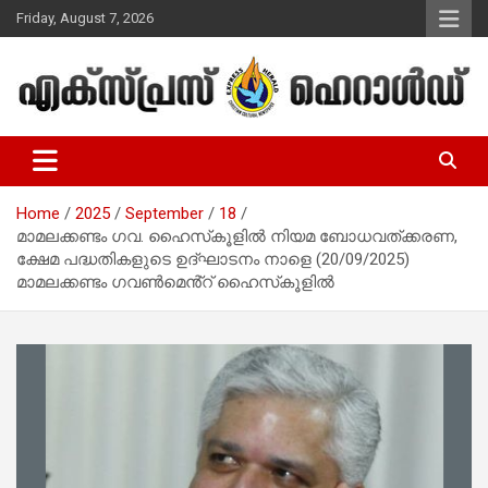
Skip
Friday, August 7, 2026
to
content
Malayalam Christian News
Express Herald – Malayalam
Christian News
Home
2025
September
18
മാമലക്കണ്ടം ഗവ. ഹൈസ്‌കൂളിൽ നിയമ ബോധവത്ക്കരണ,
ക്ഷേമ പദ്ധതികളുടെ ഉദ്ഘാടനം നാളെ (20/09/2025)
മാമലക്കണ്ടം ഗവൺമെൻ്റ് ഹൈസ്‌കൂളിൽ