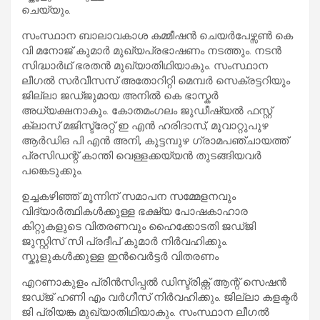
ചെയ്യും.
സംസ്ഥാന ബാലാവകാശ കമ്മീഷൻ ചെയർപേഴ്സൺ കെ
വി മനോജ് കുമാർ മുഖ്യപ്രഭാഷണം നടത്തും. നടൻ
സിദ്ധാർഥ് ഭരതൻ മുഖ്യാതിഥിയാകും. സംസ്ഥാന
ലീഗൽ സർവീസസ് അതോറിറ്റി മെമ്പർ സെക്രട്ടറിയും
ജില്ലാ ജഡ്ജുമായ അനിൽ കെ ഭാസ്കർ
അധ്യക്ഷനാകും. കോതമംഗലം ജുഡീഷ്യൽ ഫസ്റ്റ്
ക്ലാസ് മജിസ്ട്രേറ്റ് ഇ എൻ ഹരിദാസ്, മൂവാറ്റുപുഴ
ആർഡിഒ പി എൻ അനി, കുട്ടമ്പുഴ ഗ്രാമപഞ്ചായത്ത്
പ്രസിഡന്റ് കാന്തി വെള്ളക്കയ്യൻ തുടങ്ങിയവർ
പങ്കെടുക്കും.
ഉച്ചകഴിഞ്ഞ് മൂന്നിന് സമാപന സമ്മേളനവും
വിദ്യാർത്ഥികൾക്കുള്ള ഭക്ഷ്യ പോഷകാഹാര
കിറ്റുകളുടെ വിതരണവും ഹൈക്കോടതി ജഡ്ജി
ജുസ്റ്റിസ്‌ സി പ്രദീപ് കുമാർ നിർവഹിക്കും.
സ്കൂളുകൾക്കുള്ള ഇൻവെർട്ടർ വിതരണം
എറണാകുളം പ്രിൻസിപ്പൽ ഡിസ്ട്രിക്റ്റ് ആന്റ് സെഷൻ
ജഡ്ജ് ഹണി എം വർഗീസ് നിർവഹിക്കും. ജില്ലാ കളക്ടർ
ജി പ്രിയങ്ക മുഖ്യാതിഥിയാകും. സംസ്ഥാന ലീഗൽ