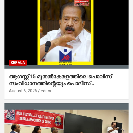
KERALA
ആഗസ്റ്റ് 15 മുതല്‍കേരളത്തിലെ പൊലീസ്
സംവിധാനത്തിന്റെയും പൊലീസ്
സ്റ്റേഷനുകളുടെയും മുഖഛായ മാറുകയാണ് :
August 6, 2026
editor
ആഭ്യന്തരമന്ത്രി ശ്രീ.രമേശ് ചെന്നിത്തല