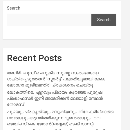
Search
Search
Recent Posts
അഗ്രി-ഫുഡ് ചെറുകിട സൂക്ഷ്മ സംരംഭങ്ങളെ
ശക്തിപ്പെടുത്താന്‍ ‘സ്മാര്‍ട്ട്’ പദ്ധതിയുമായി കേര;
ലോഗോ മുഖ്യമന്ത്രി പ്രകാശനം ചെയ്തു
ലോകത്തിലെ ഏറ്റവും പ്രായം കുറഞ്ഞ പുരുഷ
പ്രൊഫസർ ഇനി അമേരിക്കൻ മലയാളി നേഥൻ
തോമസ്
പുഴയും പ്രകൃതിയും മനുഷ്യനും: വിവേകമില്ലാത്ത
നയങ്ങളും ആവർത്തിക്കുന്ന ദുരന്തങ്ങളും : റവ.
ജെയിംസ് കെ. ജോൺ(ലബ്ബക്ക്, ടെക്സാസ്)