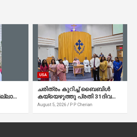
USA
ചരിത്രം കുറിച്ച് ബൈബിൾ
ല്ലാത്ത
കയ്യെഴുത്തു പ്രതി 31ദിവസം
കുന്ന
കൊണ്ട് പൂർത്തിയാക്കി
August 5, 2026
P P Cherian
മാർത്തോമ്മാ ചർച്ച് ഓഫ്
ഡാളസ് ഫാർമേഴ്‌സ് ബ്രാഞ്ച്