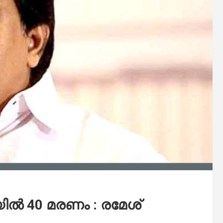
യിൽ 40 മരണം : രമേശ്