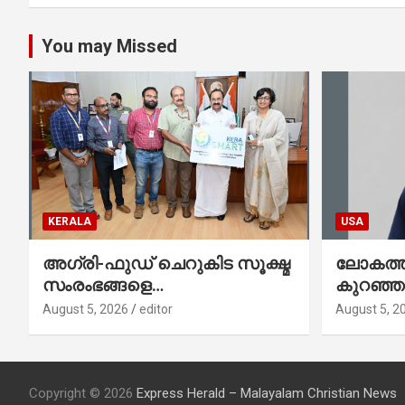
You may Missed
KERALA
USA
അഗ്രി-ഫുഡ് ചെറുകിട സൂക്ഷ്മ
ലോകത്തി
സംരംഭങ്ങളെ
കുറഞ്
ശക്തിപ്പെടുത്താന്‍ ‘സ്മാര്‍ട്ട്’
ഇനി അമ
August 5, 2026
editor
August 5, 2
പദ്ധതിയുമായി കേര; ലോഗോ
നേഥൻ 
മുഖ്യമന്ത്രി പ്രകാശനം
ചെയ്തു
Copyright © 2026
Express Herald – Malayalam Christian News