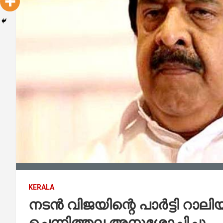
KERALA
നടൻ വിജയിന്റെ പാർട്ടി റാലി
ചെന്നിത്തല അനുശോചിച്ചു