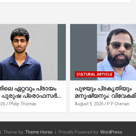
CULTURAL ARTICLE
ലെ ഏറ്റവും പ്രായം
പുഴയും പ്രകൃതിയും
ഞ പുരുഷ പ്രൊഫസർ
മനുഷ്യനും: വിവേകമി
േരിക്കൻ മലയാളി
നയങ്ങളും ആവർത്തിക്
026
Philip Thomas
August 5, 2026
P P Cherian
തോമസ്
ദുരന്തങ്ങളും : റവ. ജെയിംസ്
കെ. ജോൺ(ലബ്ബക്ക്,
ടെക്സാസ്)
Theme by:
Theme Horse
Proudly Powered by:
WordPress