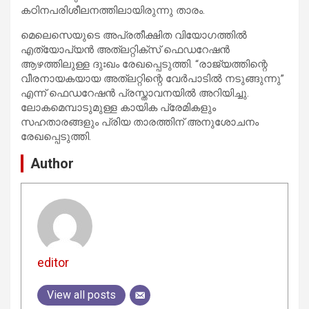
കഠിനപരിശീലനത്തിലായിരുന്നു താരം.
മെലെസെയുടെ അപ്രതീക്ഷിത വിയോഗത്തിൽ
എത്യോപ്യൻ അത്‌ലറ്റിക്സ് ഫെഡറേഷൻ
ആഴത്തിലുള്ള ദുഃഖം രേഖപ്പെടുത്തി. “രാജ്യത്തിന്റെ
വീരനായകയായ അത്‌ലറ്റിന്റെ വേർപാടിൽ നടുങ്ങുന്നു”
എന്ന് ഫെഡറേഷൻ പ്രസ്താവനയിൽ അറിയിച്ചു.
ലോകമെമ്പാടുമുള്ള കായിക പ്രേമികളും
സഹതാരങ്ങളും പ്രിയ താരത്തിന് അനുശോചനം
രേഖപ്പെടുത്തി.
Author
editor
View all posts