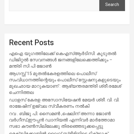
Search
Recent Posts
എഐ യുഗത്തിലേക്ക് കെഎസ്ആർടിസി: കൂടുതൽ
ഡിജിറ്റൽ സേവനങ്ങൾ ജനങ്ങളിലേക്കെത്തിക്കും –
മന്ത്രി സി പി ജോൺ
ആഗസ്റ്റ് 15 മുതല്‍കേരളത്തിലെ പൊലീസ്
സംവിധാനത്തിന്റെയും പൊലീസ് സ്റ്റേഷനുകളുടെയും
മുഖഛായ മാറുകയാണ് : ആഭ്യന്തരമന്ത്രി ശ്രീ.രമേശ്
ചെന്നിത്തല
ഡാളസ് കേരള അസോസിയേഷൻ മേയർ ശ്രീ. വി. വി.
രാജേഷിന് ഉജ്വല സ്വീകരണം നൽകി
റവ . ബിജു പി. സൈമൺ ,ഷെലിന് അന്നാ ജോൺ
വർഗീസ്,ഈപ്പൻ ഡാനിയൽ എന്നിവർ മാർത്തോമാ
സഭാ കൗൺസിലിലേക്കു തിരഞ്ഞെടുക്കപ്പെട്ടു
മെക്സിക്കോയിൽ ലൈവ് സ്ട്രീമിനിടെ ടിക്‌ടോക്