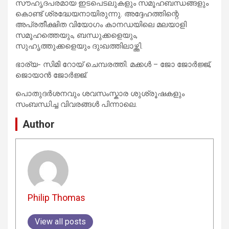
സൗഹൃദപരമായ ഇടപെടലുകളും സമൂഹബന്ധങ്ങളും
കൊണ്ട് ശ്രദ്ധേയനായിരുന്നു. അദ്ദേഹത്തിന്റെ
അപ്രതീക്ഷിത വിയോഗം കാനഡയിലെ മലയാളി
സമൂഹത്തെയും, ബന്ധുക്കളെയും,
സുഹൃത്തുക്കളെയും ദുഃഖത്തിലാഴ്ത്തി.
ഭാര്യ- സിമി റോയ് ചെമ്പരത്തി. മക്കൾ – ജോ ജോർജ്ജ്,
ജൊയാൻ ജോർജ്ജ്.
പൊതുദർശനവും ശവസംസ്കാര ശുശ്രൂഷകളും
സംബന്ധിച്ച വിവരങ്ങൾ പിന്നാലെ.
Author
Philip Thomas
View all posts