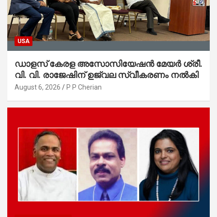
USA
ഡാളസ് കേരള അസോസിയേഷൻ മേയർ ശ്രീ.
വി. വി. രാജേഷിന് ഉജ്വല സ്വീകരണം നൽകി
August 6, 2026
P P Cherian