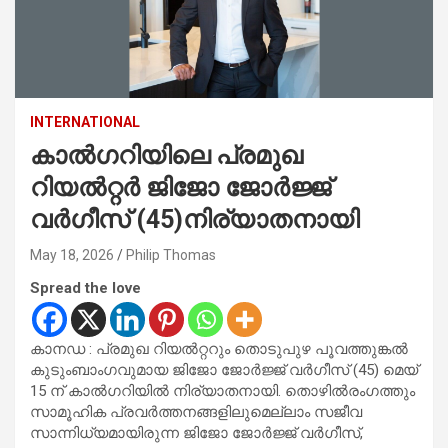
INTERNATIONAL
കാൽഗറിയിലെ പ്രമുഖ
റിയൽറ്റർ ജിജോ ജോർജ്ജ്
വർഗീസ് (45)നിര്യാതനായി
May 18, 2026
Philip Thomas
Spread the love
കാനഡ : പ്രമുഖ റിയൽറ്ററും തൊടുപുഴ പൂവത്തുങ്കൽ
കുടുംബാംഗവുമായ ജിജോ ജോർജ്ജ് വർഗീസ് (45) മെയ്
15 ന് കാൽഗറിയിൽ നിര്യാതനായി. തൊഴിൽരംഗത്തും
സാമൂഹിക പ്രവർത്തനങ്ങളിലുമെല്ലാം സജീവ
സാന്നിധ്യമായിരുന്ന ജിജോ ജോർജ്ജ് വർഗീസ്,