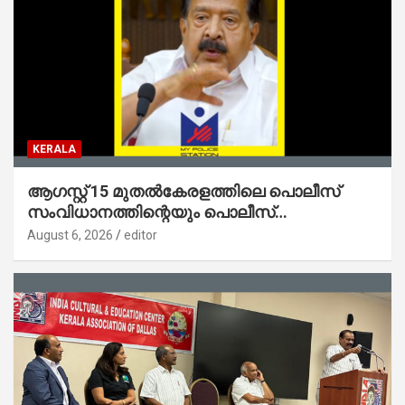
KERALA
ആഗസ്റ്റ് 15 മുതല്‍കേരളത്തിലെ പൊലീസ്
സംവിധാനത്തിന്റെയും പൊലീസ്
സ്റ്റേഷനുകളുടെയും മുഖഛായ മാറുകയാണ് :
August 6, 2026
editor
ആഭ്യന്തരമന്ത്രി ശ്രീ.രമേശ് ചെന്നിത്തല