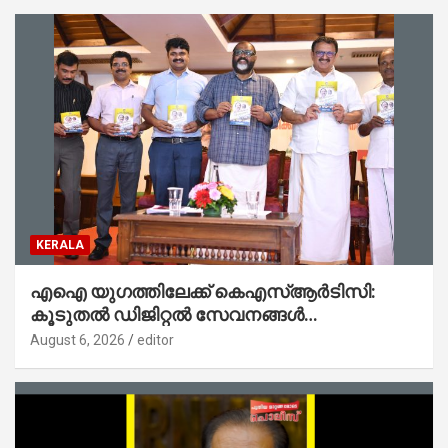
KERALA
എഐ യുഗത്തിലേക്ക് കെഎസ്ആർടിസി:
കൂടുതൽ ഡിജിറ്റൽ സേവനങ്ങൾ
ജനങ്ങളിലേക്കെത്തിക്കും – മന്ത്രി സി പി
August 6, 2026
editor
ജോൺ