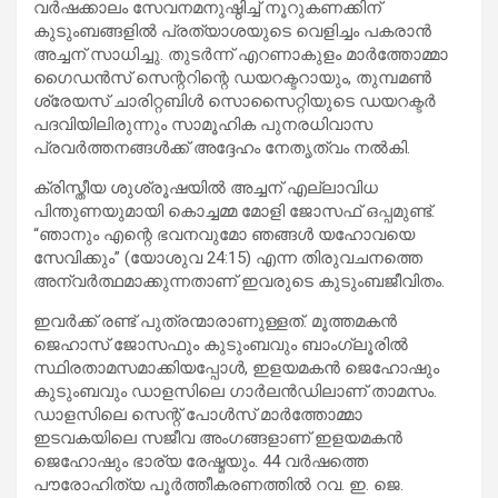
വർഷക്കാലം സേവനമനുഷ്ഠിച്ച് നൂറുകണക്കിന്
കുടുംബങ്ങളിൽ പ്രത്യാശയുടെ വെളിച്ചം പകരാൻ
അച്ചന് സാധിച്ചു. തുടർന്ന് എറണാകുളം മാർത്തോമ്മാ
ഗൈഡൻസ് സെന്ററിന്റെ ഡയറക്ടറായും, തുമ്പമൺ
ശ്രേയസ് ചാരിറ്റബിൾ സൊസൈറ്റിയുടെ ഡയറക്ടർ
പദവിയിലിരുന്നും സാമൂഹിക പുനരധിവാസ
പ്രവർത്തനങ്ങൾക്ക് അദ്ദേഹം നേതൃത്വം നൽകി.
ക്രിസ്തീയ ശുശ്രൂഷയിൽ അച്ചന് എല്ലാവിധ
പിന്തുണയുമായി കൊച്ചമ്മ മോളി ജോസഫ് ഒപ്പമുണ്ട്.
“ഞാനും എന്റെ ഭവനവുമോ ഞങ്ങൾ യഹോവയെ
സേവിക്കും” (യോശുവ 24:15) എന്ന തിരുവചനത്തെ
അന്വർത്ഥമാക്കുന്നതാണ് ഇവരുടെ കുടുംബജീവിതം.
ഇവർക്ക് രണ്ട് പുത്രന്മാരാണുള്ളത്. മൂത്തമകൻ
ജെഹാസ് ജോസഫും കുടുംബവും ബാംഗ്ലൂരിൽ
സ്ഥിരതാമസമാക്കിയപ്പോൾ, ഇളയമകൻ ജെഹോഷും
കുടുംബവും ഡാളസിലെ ഗാർലൻഡിലാണ് താമസം.
ഡാളസിലെ സെന്റ് പോൾസ് മാർത്തോമ്മാ
ഇടവകയിലെ സജീവ അംഗങ്ങളാണ് ഇളയമകൻ
ജെഹോഷും ഭാര്യ രേഷ്മയും. 44 വർഷത്തെ
പൗരോഹിത്യ പൂർത്തീകരണത്തിൽ റവ. ഇ. ജെ.