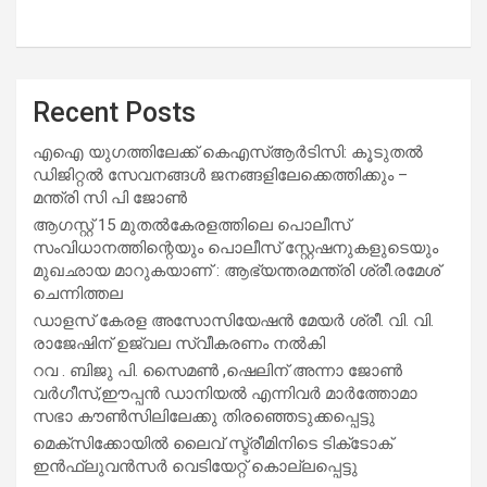
Recent Posts
എഐ യുഗത്തിലേക്ക് കെഎസ്ആർടിസി: കൂടുതൽ
ഡിജിറ്റൽ സേവനങ്ങൾ ജനങ്ങളിലേക്കെത്തിക്കും –
മന്ത്രി സി പി ജോൺ
ആഗസ്റ്റ് 15 മുതല്‍കേരളത്തിലെ പൊലീസ്
സംവിധാനത്തിന്റെയും പൊലീസ് സ്റ്റേഷനുകളുടെയും
മുഖഛായ മാറുകയാണ് : ആഭ്യന്തരമന്ത്രി ശ്രീ.രമേശ്
ചെന്നിത്തല
ഡാളസ് കേരള അസോസിയേഷൻ മേയർ ശ്രീ. വി. വി.
രാജേഷിന് ഉജ്വല സ്വീകരണം നൽകി
റവ . ബിജു പി. സൈമൺ ,ഷെലിന് അന്നാ ജോൺ
വർഗീസ്,ഈപ്പൻ ഡാനിയൽ എന്നിവർ മാർത്തോമാ
സഭാ കൗൺസിലിലേക്കു തിരഞ്ഞെടുക്കപ്പെട്ടു
മെക്സിക്കോയിൽ ലൈവ് സ്ട്രീമിനിടെ ടിക്‌ടോക്
ഇൻഫ്ലുവൻസർ വെടിയേറ്റ് കൊല്ലപ്പെട്ടു