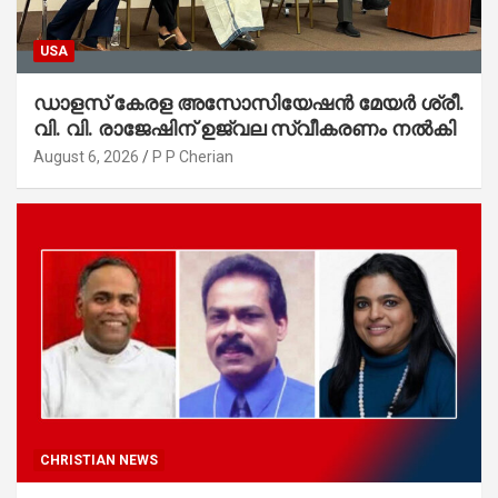
USA
ഡാളസ് കേരള അസോസിയേഷൻ മേയർ ശ്രീ.
വി. വി. രാജേഷിന് ഉജ്വല സ്വീകരണം നൽകി
August 6, 2026
P P Cherian
CHRISTIAN NEWS