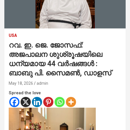
USA
റവ. ഇ. ജെ. ജോസഫ്:
അജപാലന ശുശ്രൂഷയിലെ
ധന്യമായ 44 വർഷങ്ങൾ :
ബാബു പി. സൈമൺ, ഡാളസ്
May 18, 2026
admin
Spread the love