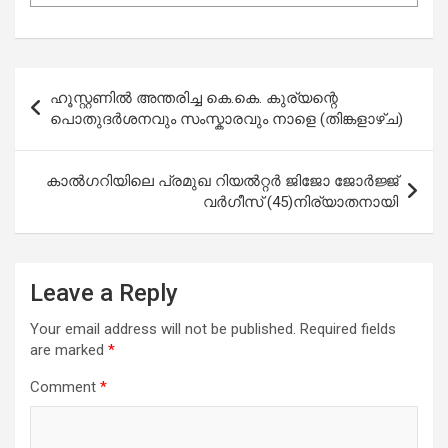
Post
ഹൂസ്റ്റണിൽ അന്തരിച്ച കെ.കെ. കുര്യന്റെ
navigation
പൊതുദർശനവും സംസ്കാരവും നാളെ (തിങ്കളാഴ്ച)
കാൽഗറിയിലെ പ്രമുഖ റിയൽറ്റർ ജിജോ ജോർജ്ജ്
വർഗീസ് (45)നിര്യാതനായി
Leave a Reply
Your email address will not be published.
Required fields
are marked
*
Comment
*