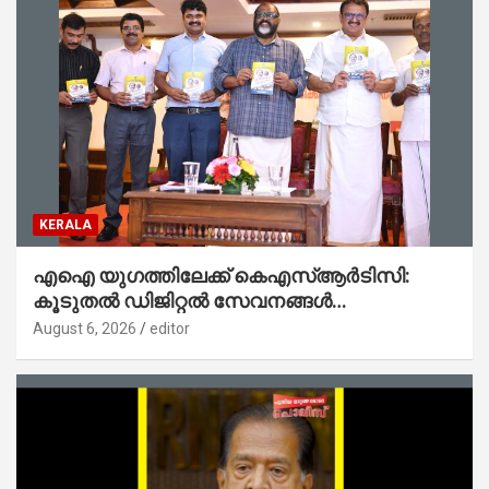
KERALA
എഐ യുഗത്തിലേക്ക് കെഎസ്ആർടിസി:
കൂടുതൽ ഡിജിറ്റൽ സേവനങ്ങൾ
ജനങ്ങളിലേക്കെത്തിക്കും – മന്ത്രി സി പി
August 6, 2026
editor
ജോൺ