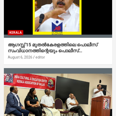
KERALA
ആഗസ്റ്റ് 15 മുതല്‍കേരളത്തിലെ പൊലീസ്
സംവിധാനത്തിന്റെയും പൊലീസ്
സ്റ്റേഷനുകളുടെയും മുഖഛായ മാറുകയാണ് :
August 6, 2026
editor
ആഭ്യന്തരമന്ത്രി ശ്രീ.രമേശ് ചെന്നിത്തല