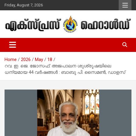
Skip
Friday, August 7, 2026
to
content
Malayalam Christian News
Express Herald – Malayalam
Christian News
Home
2026
May
18
റവ. ഇ. ജെ. ജോസഫ്: അജപാലന ശുശ്രൂഷയിലെ
ധന്യമായ 44 വർഷങ്ങൾ : ബാബു പി. സൈമൺ, ഡാളസ്