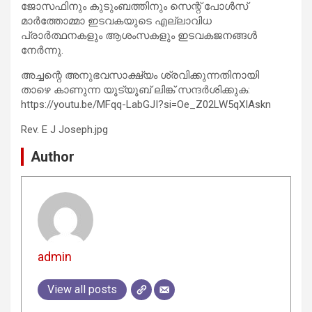
ജോസഫിനും കുടുംബത്തിനും സെന്റ് പോൾസ്
മാർത്തോമ്മാ ഇടവകയുടെ എല്ലാവിധ
പ്രാർത്ഥനകളും ആശംസകളും ഇടവകജനങ്ങൾ
നേർന്നു.
അച്ചന്റെ അനുഭവസാക്ഷ്യം ശ്രവിക്കുന്നതിനായി
താഴെ കാണുന്ന യൂട്യൂബ് ലിങ്ക് സന്ദർശിക്കുക:
https://youtu.be/MFqq-LabGJI?si=Oe_Z02LW5qXIAskn
Rev. E J Joseph.jpg
Author
admin
View all posts