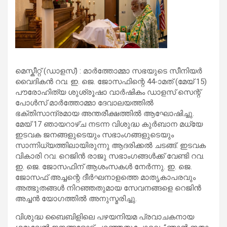
മെസ്കീറ്റ് (ഡാളസ്) : മാർത്തോമ്മാ സഭയുടെ സീനിയർ
വൈദികൻ റവ. ഇ. ജെ. ജോസഫിന്റെ 44-ാമത് (മേയ് 15)
പൗരോഹിത്യ ശുശ്രൂഷാ വാർഷികം ഡാളസ് സെന്റ്
പോൾസ് മാർത്തോമ്മാ ദേവാലയത്തിൽ
ഭക്തിസാന്ദ്രമായ അന്തരീക്ഷത്തിൽ ആഘോഷിച്ചു.
മേയ് 17 ഞായറാഴ്ച നടന്ന വിശുദ്ധ കുർബാന മധ്യേ
ഇടവക ജനങ്ങളുടെയും സഭാംഗങ്ങളുടെയും
സാന്നിധ്യത്തിലായിരുന്നു ആദരിക്കൽ ചടങ്ങ്. ഇടവക
വികാരി റവ. റെജിൻ രാജു സഭാംഗങ്ങൾക്ക് വേണ്ടി റവ.
ഇ. ജെ. ജോസഫിന് ആശംസകൾ നേർന്നു. ഇ. ജെ.
ജോസഫ് അച്ചന്റെ ദീർഘനാളത്തെ മാതൃകാപരവും
അത്ഭുതങ്ങൾ നിറഞ്ഞതുമായ സേവനങ്ങളെ റെജിൻ
അച്ചൻ യോഗത്തിൽ അനുസ്മരിച്ചു.
വിശുദ്ധ ബൈബിളിലെ പഴയനിയമ പ്രവാചകനായ