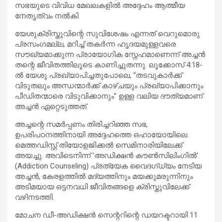
സഭയുടെ വിവിധ മേഖലകളിൽ അദ്ദേഹം ആത്മീയ
നേതൃത്വം നൽകി.
യേശുക്രിസ്തുവിന്റെ സുവിശേഷം എന്നത് വെറുമൊരു
പ്രസംഗമല്ല, മറിച്ച് തകർന്ന ഹൃദയമുള്ളവരെ
സൗഖ്യമാക്കുന്ന പ്രായോഗിക സ്നേഹമാണെന്ന് അച്ചൻ
തന്റെ ജീവിതത്തിലൂടെ കാണിച്ചുതന്നു. ലൂക്കോസ് 4:18-
ൽ യേശു പ്രഖ്യാപിച്ചതുപോലെ, “തടവുകാർക്ക്
വിടുതലും അന്ധന്മാർക്ക് കാഴ്ചയും പ്രഖ്യാപിക്കാനും
പീഡിതന്മാരെ വിടുവിക്കാനും” ഉള്ള വലിയ ദൗത്യമാണ്
അച്ചൻ ഏറ്റെടുത്തത്.
അച്ചന്റെ സമർപ്പണം തിരിച്ചറിഞ്ഞ സഭ,
ഉപരിപഠനത്തിനായി അദ്ദേഹത്തെ ഒഹായോയിലെ
മെത്തഡിസ്റ്റ് തിയോളജിക്കൽ സെമിനാരിയിലേക്ക്
അയച്ചു. അവിടെനിന്ന് ‘അഡിക്ഷൻ കൗൺസിലിംഗിൽ’
(Addiction Counseling) പ്രത്യേക വൈദഗ്ധ്യം നേടിയ
അച്ചൻ, കേരളത്തിൽ മദ്യത്തിനും മയക്കുമരുന്നിനും
അടിമയായ ഒട്ടനവധി ജീവിതങ്ങളെ ക്രിസ്തുവിലേക്ക്
വഴിനടത്തി.
മോചന ഡീ-അഡിക്ഷൻ സെന്ററിന്റെ ഡയറക്ടറായി 11