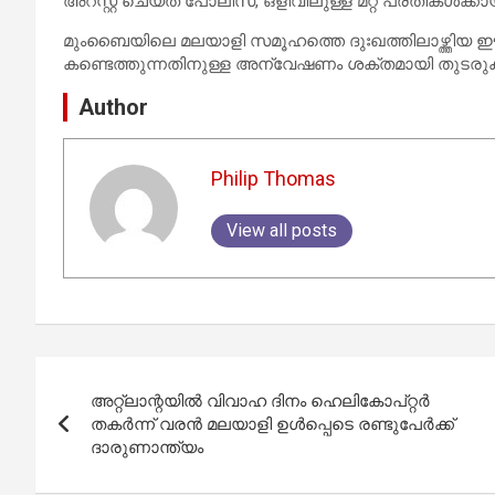
അറസ്റ്റ് ചെയ്ത പോലീസ്, ഒളിവിലുള്ള മറ്റ് പ്രതികൾക്
മുംബൈയിലെ മലയാളി സമൂഹത്തെ ദുഃഖത്തിലാഴ്ത്തി
കണ്ടെത്തുന്നതിനുള്ള അന്വേഷണം ശക്തമായി തുടരുക
Author
Philip Thomas
View all posts
Post
അറ്റ്ലാന്റയിൽ വിവാഹ ദിനം ഹെലികോപ്റ്റർ
navigation
തകർന്ന് വരൻ മലയാളി ഉൾപ്പെടെ രണ്ടുപേർക്ക്
ദാരുണാന്ത്യം