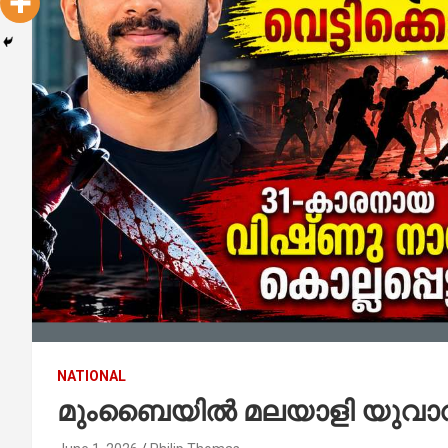
NATIONAL
മുംബൈയിൽ മലയാളി യുവാവി