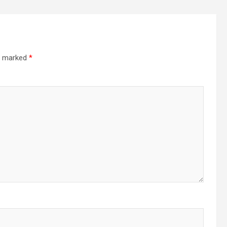
re marked
*