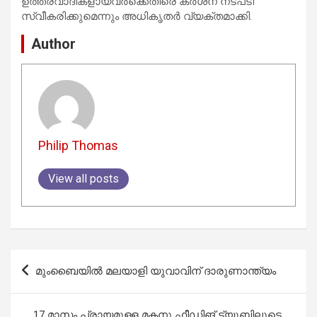
ഉത്തരവാദികളായവർക്കെതിരെ കർശന നടപടി
സ്വീകരിക്കുമെന്നും അധികൃതർ വ്യക്തമാക്കി.
Author
Philip Thomas
View all posts
Post
മുംബൈയിൽ മലയാളി യുവാവിന് ദാരുണാന്ത്യം
navigation
17 മാസം പ്രായമുള്ള മകനു ഫീഡിങ് ട്യൂബിലൂടെ