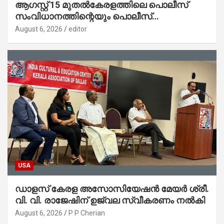
ആഗസ്റ്റ് 15 മുതല്‍കേരളത്തിലെ പൊലീസ്
സംവിധാനത്തിന്റെയും പൊലീസ്
സ്റ്റേഷനുകളുടെയും മുഖഛായ മാറുകയാണ് :
August 6, 2026
editor
ആഭ്യന്തരമന്ത്രി ശ്രീ.രമേശ് ചെന്നിത്തല
USA
ഡാളസ് കേരള അസോസിയേഷൻ മേയർ ശ്രീ.
വി. വി. രാജേഷിന് ഉജ്വല സ്വീകരണം നൽകി
August 6, 2026
P P Cherian