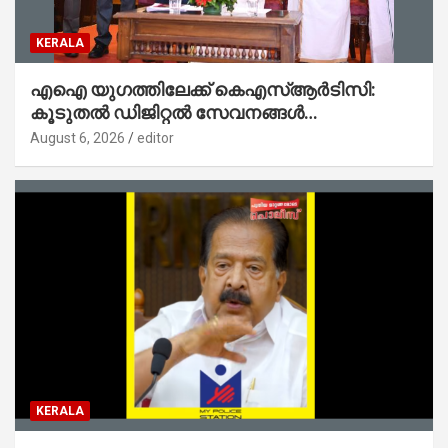
KERALA
എഐ യുഗത്തിലേക്ക് കെഎസ്ആർടിസി:
കൂടുതൽ ഡിജിറ്റൽ സേവനങ്ങൾ
ജനങ്ങളിലേക്കെത്തിക്കും – മന്ത്രി സി പി
August 6, 2026
editor
ജോൺ
KERALA