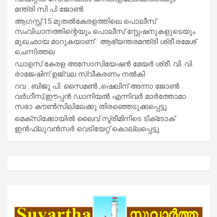
മന്ത്രി സി പി ജോൺ
ആഗസ്റ്റ് 15 മുതല്‍കേരളത്തിലെ പൊലീസ്
സംവിധാനത്തിന്റെയും പൊലീസ് സ്റ്റേഷനുകളുടെയും
മുഖഛായ മാറുകയാണ് : ആഭ്യന്തരമന്ത്രി ശ്രീ.രമേശ്
ചെന്നിത്തല
ഡാളസ് കേരള അസോസിയേഷൻ മേയർ ശ്രീ. വി. വി.
രാജേഷിന് ഉജ്വല സ്വീകരണം നൽകി
റവ . ബിജു പി. സൈമൺ ,ഷെലിന് അന്നാ ജോൺ
വർഗീസ്,ഈപ്പൻ ഡാനിയൽ എന്നിവർ മാർത്തോമാ
സഭാ കൗൺസിലിലേക്കു തിരഞ്ഞെടുക്കപ്പെട്ടു
മെക്സിക്കോയിൽ ലൈവ് സ്ട്രീമിനിടെ ടിക്‌ടോക്
ഇൻഫ്ലുവൻസർ വെടിയേറ്റ് കൊല്ലപ്പെട്ടു