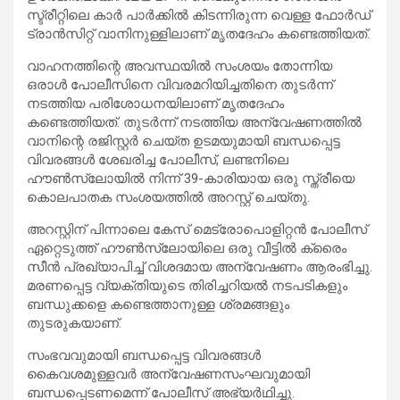
സ്ട്രീറ്റിലെ കാർ പാർക്കിൽ കിടന്നിരുന്ന വെള്ള ഫോർഡ്
ട്രാൻസിറ്റ് വാനിനുള്ളിലാണ് മൃതദേഹം കണ്ടെത്തിയത്.
വാഹനത്തിന്റെ അവസ്ഥയിൽ സംശയം തോന്നിയ
ഒരാൾ പോലീസിനെ വിവരമറിയിച്ചതിനെ തുടർന്ന്
നടത്തിയ പരിശോധനയിലാണ് മൃതദേഹം
കണ്ടെത്തിയത്. തുടർന്ന് നടത്തിയ അന്വേഷണത്തിൽ
വാനിന്റെ രജിസ്റ്റർ ചെയ്ത ഉടമയുമായി ബന്ധപ്പെട്ട
വിവരങ്ങൾ ശേഖരിച്ച പോലീസ്, ലണ്ടനിലെ
ഹൗൺസ്ലോയിൽ നിന്ന് 39-കാരിയായ ഒരു സ്ത്രീയെ
കൊലപാതക സംശയത്തിൽ അറസ്റ്റ് ചെയ്തു.
അറസ്റ്റിന് പിന്നാലെ കേസ് മെട്രോപൊളിറ്റൻ പോലീസ്
ഏറ്റെടുത്ത് ഹൗൺസ്ലോയിലെ ഒരു വീട്ടിൽ ക്രൈം
സീൻ പ്രഖ്യാപിച്ച് വിശദമായ അന്വേഷണം ആരംഭിച്ചു.
മരണപ്പെട്ട വ്യക്തിയുടെ തിരിച്ചറിയൽ നടപടികളും
ബന്ധുക്കളെ കണ്ടെത്താനുള്ള ശ്രമങ്ങളും
തുടരുകയാണ്.
സംഭവവുമായി ബന്ധപ്പെട്ട വിവരങ്ങൾ
കൈവശമുള്ളവർ അന്വേഷണസംഘവുമായി
ബന്ധപ്പെടണമെന്ന് പോലീസ് അഭ്യർഥിച്ചു.