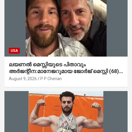
USA
ലയണൽ മെസ്സിയുടെ പിതാവും
അർജന്റീന:മാനേജറുമായ ജോർജ് മെസ്സി (68)
അന്തരിച്ചു
August 9, 2026
P P Cherian