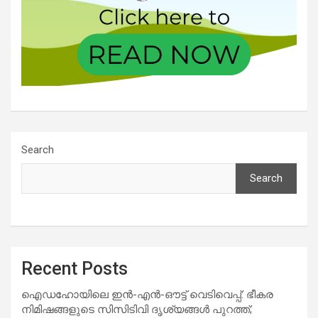
Search
Search
Recent Posts
ഐഡഹോയിലെ ഇൻ-എൻ-ഔട്ട് വെടിവെപ്പ്: ഭീകര
നിമിഷങ്ങളുടെ സിസിടിവി ദൃശ്യങ്ങൾ പുറത്ത്;