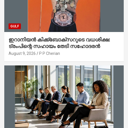
GULF
ഇറാനിയൻ കിക്ക്ബോക്സറുടെ വധശിക്ഷ:
ട്രംപിന്റെ സഹായം തേടി സഹോദരൻ
August 9, 2026
P P Cherian