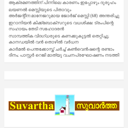
ആക്രമണത്തിന് പിന്നിലെ കാരണം ഇപ്പോഴും ദുരൂഹം
ലയണൽ മെസ്സിയുടെ പിതാവും
അർജന്റീന:മാനേജറുമായ ജോർജ് മെസ്സി (68) അന്തരിച്ചു
ഇറാനിയൻ കിക്ക്ബോക്സറുടെ വധശിക്ഷ: ട്രംപിന്റെ
സഹായം തേടി സഹോദരൻ
സാമ്പത്തിക വിദഗ്ധരുടെ കണക്കുകൂട്ടൽ തെറ്റിച്ചു;
കാനഡയിൽ വൻ തൊഴിൽ വർധന
കാർമൽ പെന്തക്കോസ്ത് ചർച്ച് കൺവെൻഷന്റെ രണ്ടാം
ദിനം; പാസ്റ്റർ റെജി മാത്യു വചനപ്രഘോഷണം നടത്തി