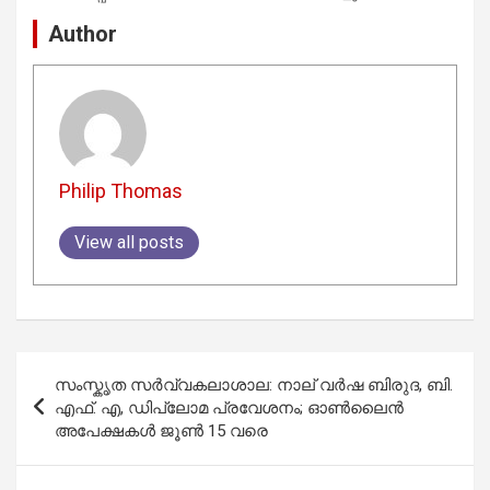
Author
Philip Thomas
View all posts
Post
സംസ്കൃത സര്‍വ്വകലാശാല: നാല് വര്‍ഷ ബിരുദ, ബി.
navigation
എഫ്. എ, ഡിപ്ലോമ പ്രവേശനം; ഓൺലൈൻ
അപേക്ഷകള്‍ ജൂണ്‍ 15 വരെ