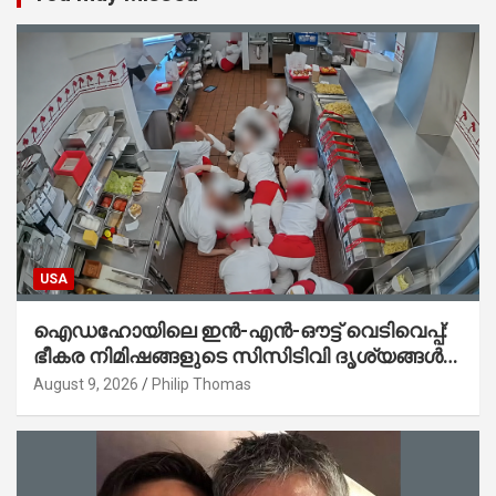
USA
ഐഡഹോയിലെ ഇൻ-എൻ-ഔട്ട് വെടിവെപ്പ്:
ഭീകര നിമിഷങ്ങളുടെ സിസിടിവി ദൃശ്യങ്ങൾ
പുറത്ത്; ആക്രമണത്തിന് പിന്നിലെ കാരണം
August 9, 2026
Philip Thomas
ഇപ്പോഴും ദുരൂഹം