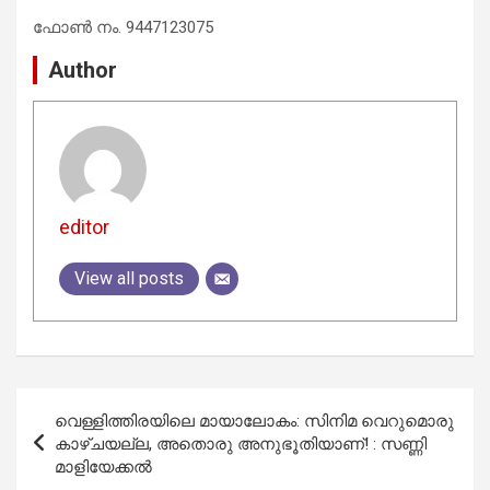
ഫോണ്‍ നം. 9447123075
Author
editor
View all posts
Post
വെള്ളിത്തിരയിലെ മായാലോകം: സിനിമ വെറുമൊരു
navigation
കാഴ്ചയല്ല, അതൊരു അനുഭൂതിയാണ്! : സണ്ണി
മാളിയേക്കൽ