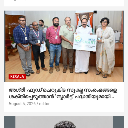
KERALA
അഗ്രി-ഫുഡ് ചെറുകിട സൂക്ഷ്മ സംരംഭങ്ങളെ
ശക്തിപ്പെടുത്താന്‍ ‘സ്മാര്‍ട്ട്’ പദ്ധതിയുമായി
കേര; ലോഗോ മുഖ്യമന്ത്രി പ്രകാശനം
August 5, 2026
editor
ചെയ്തു