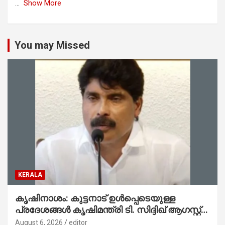
...
Show More
You may Missed
KERALA
കൃഷിനാശം: കുട്ടനാട് ഉൾപ്പെടെയുള്ള
പ്രദേശങ്ങൾ കൃഷിമന്ത്രി ടി. സിദ്ദിഖ് ആഗസ്റ്റ്
9-ന് സന്ദർശിക്കും
August 6, 2026
editor