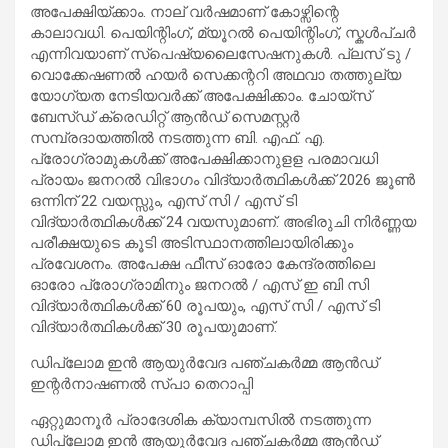
അപേക്ഷിയ്ക്കാം. നാല് വർഷമാണ് കോഴ്സിന്റെ
കാലാവധി. പെയിന്റിംഗ്, മ്യൂറൽ പെയിന്റിംഗ്, സ്കൾപ്ചർ
എന്നിവയാണ് സ്പെഷ്യലൈസേഷനുകൾ. പ്ലസ് ടു /
വൊക്കേഷണൽ ഹയർ സെക്കന്ററി അഥവാ തത്തുല്യ
യോഗ്യത നേടിയവർക്ക് അപേക്ഷിക്കാം. ചോയ്സ്
ബേസ്ഡ് ക്രെഡിറ്റ് ആൻഡ് സെമസ്റ്റർ
സമ്പ്രദായത്തിൽ നടത്തുന്ന ബി. എഫ്. എ.
പ്രോഗ്രാമുകൾക്ക് അപേക്ഷിക്കാനുളള പരമാവധി
പ്രായം ജനറല്‍ വിഭാഗം വിദ്യാര്‍ത്ഥികള്‍ക്ക് 2026 ജൂൺ
ഒന്നിന് 22 വയസ്സും, എസ് സി / എസ് ടി
വിദ്യാര്‍ത്ഥികള്‍ക്ക് 24 വയസുമാണ്‌. അഭിരുചി നിർണ്ണയ
പരീക്ഷയുടെ കൂടി അടിസ്ഥാനത്തിലായിരിക്കും
പ്രവേശനം. അപേക്ഷ ഫീസ് ഓരോ കേന്ദ്രത്തിലെ
ഓരോ പ്രോഗ്രാമിനും ജനറല്‍ / എസ് ഇ ബി സി
വിദ്യാര്‍ത്ഥികള്‍ക്ക് 60 രൂപയും, എസ് സി / എസ് ടി
വിദ്യാര്‍ത്ഥികള്‍ക്ക് 30 രൂപയുമാണ്.
ഡിപ്ലോമ ഇന്‍ ആയുർവേദ പഞ്ചകർമ്മ ആൻഡ്
ഇന്റർനാഷണൽ സ്പാ തെറാപ്പി
ഏറ്റുമാനൂർ പ്രാദേശിക ക്യാമ്പസില്‍ നടത്തുന്ന
ഡിപ്ലോമ ഇൻ ആയുർവേദ പഞ്ചകർമ്മ ആൻഡ്