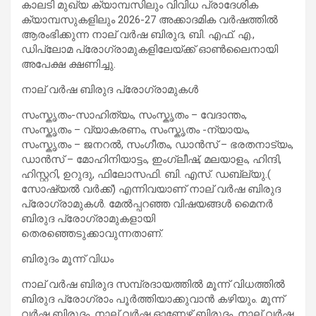
കാലടി മുഖ്യ ക്യാമ്പസിലും വിവിധ പ്രാദേശിക
ക്യാമ്പസുകളിലും 2026-27 അക്കാദമിക വർഷത്തിൽ
ആരംഭിക്കുന്ന നാല് വര്‍ഷ ബിരുദ, ബി. എഫ്. എ.,
ഡിപ്ലോമ പ്രോഗ്രാമുകളിലേയ്ക്ക് ഓണ്‍ലൈനായി
അപേക്ഷ ക്ഷണിച്ചു.
നാല് വർഷ ബിരുദ പ്രോഗ്രാമുകൾ
സംസ്കൃതം-സാഹിത്യം, സംസ്കൃതം – വേദാന്തം,
സംസ്കൃതം – വ്യാകരണം, സംസ്കൃതം -ന്യായം,
സംസ്കൃതം – ജനറൽ, സംഗീതം, ഡാൻസ് – ഭരതനാട്യം,
ഡാൻസ് – മോഹിനിയാട്ടം, ഇംഗ്ലീഷ്, മലയാളം, ഹിന്ദി,
ഹിസ്റ്ററി, ഉറുദു, ഫിലോസഫി. ബി. എസ്. ഡബ്ല്യു.(
സോഷ്യൽ വർക്ക്) എന്നിവയാണ് നാല് വര്‍ഷ ബിരുദ
പ്രോഗ്രാമുകള്‍. മേൽപ്പറഞ്ഞ വിഷയങ്ങൾ മൈനർ
ബിരുദ പ്രോഗ്രാമുകളായി
തെരഞ്ഞെടുക്കാവുന്നതാണ്.
ബിരുദം മൂന്ന് വിധം
നാല് വര്‍ഷ ബിരുദ സമ്പ്രദായത്തില്‍ മൂന്ന് വിധത്തില്‍
ബിരുദ പ്രോഗ്രാം പൂര്‍ത്തിയാക്കുവാന്‍ കഴിയും. മൂന്ന്
വര്‍ഷ ബിരുദം, നാല് വര്‍ഷ ഓണേഴ്സ് ബിരുദം, നാല് വര്‍ഷ