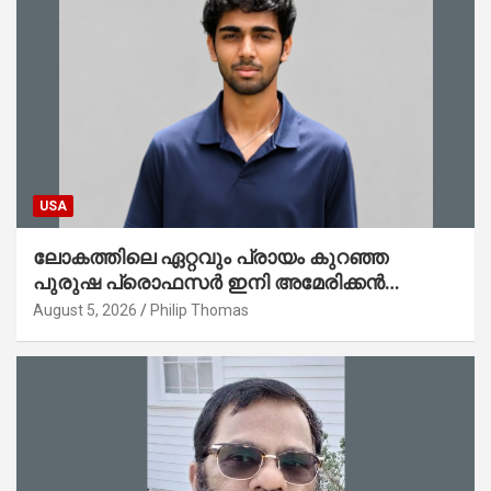
USA
ലോകത്തിലെ ഏറ്റവും പ്രായം കുറഞ്ഞ
പുരുഷ പ്രൊഫസർ ഇനി അമേരിക്കൻ
മലയാളി നേഥൻ തോമസ്
August 5, 2026
Philip Thomas