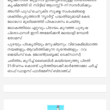
കൃഷിമന്ത്രി ടി. സിദ്ദിഖ് ആഗസ്റ്റ് 9-ന് സന്ദർശിക്കും
അഗ്രി-ഫുഡ് ചെറുകിട സൂക്ഷ്മ സംരംഭങ്ങളെ
ശക്തിപ്പെടുത്താന്‍ ‘സ്മാര്‍ട്ട്’ പദ്ധതിയുമായി കേര;
ലോഗോ മുഖ്യമന്ത്രി പ്രകാശനം ചെയ്തു
ലോകത്തിലെ ഏറ്റവും പ്രായം കുറഞ്ഞ പുരുഷ
പ്രൊഫസർ ഇനി അമേരിക്കൻ മലയാളി നേഥൻ
തോമസ്
പുഴയും പ്രകൃതിയും മനുഷ്യനും: വിവേകമില്ലാത്ത
നയങ്ങളും ആവർത്തിക്കുന്ന ദുരന്തങ്ങളും : റവ.
ജെയിംസ് കെ. ജോൺ(ലബ്ബക്ക്, ടെക്സാസ്)
ചരിത്രം കുറിച്ച് ബൈബിൾ കയ്യെഴുത്തു പ്രതി
31ദിവസം കൊണ്ട് പൂർത്തിയാക്കി മാർത്തോമ്മാ ചർച്ച്
ഓഫ് ഡാളസ് ഫാർമേഴ്‌സ് ബ്രാഞ്ച്