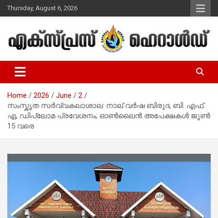
Skip
Thursday, August 6, 2026
to
content
Malayalam Christian News
Express Herald – Malayalam
Christian News
Home
2026
June
2
സംസ്കൃത സര്‍വ്വകലാശാല: നാല് വര്‍ഷ ബിരുദ, ബി. എഫ്.
എ, ഡിപ്ലോമ പ്രവേശനം; ഓൺലൈൻ അപേക്ഷകള്‍ ജൂണ്‍
15 വരെ