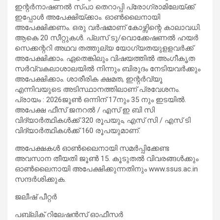
ഇന്റർനാഷണൽ സ്പാ തെറാപ്പി പ്രോഗ്രാമിലേയ്ക്ക്
ഇപ്പോൾ അപേക്ഷിയ്ക്കാം. ഓൺലൈനായി
അപേക്ഷിക്കണം. ഒരു വർഷമാണ് കോഴ്സിന്റെ കാലാവധി.
ആകെ 20 സീറ്റുകൾ. പ്ലസ് ടു/വൊക്കേഷണൽ ഹയർ
സെക്കന്ററി അഥവ തത്തുല്യ യോഗ്യതയുളളവർക്ക്
അപേക്ഷിക്കാം. ഏതെങ്കിലും വിഷയത്തിൽ അംഗീകൃത
സർവ്വകലാശാലയിൽ നിന്നും ബിരുദം നേടിയവർക്കും
അപേക്ഷിക്കാം. ശാരീരിക ക്ഷമത, ഇന്റർവ്യൂ
എന്നിവയുടെ അടിസ്ഥാനത്തിലാണ് പ്രവേശനം.
പ്രായം : 2026ജൂണ്‍ ഒന്നിന് 17നും 35 നും ഇടയിൽ.
അപേക്ഷ ഫീസ് ജനറല്‍ / എസ് ഇ ബി സി
വിദ്യാര്‍ത്ഥികള്‍ക്ക് 320 രൂപയും, എസ് സി / എസ് ടി
വിദ്യാര്‍ത്ഥികള്‍ക്ക് 160 രൂപയുമാണ്.
അപേക്ഷകള്‍ ഓൺലൈനായി സമര്‍പ്പിക്കേണ്ട
അവസാന തീയതി ജൂണ്‍ 15. കൂടുതല്‍ വിവരങ്ങള്‍ക്കും
ഓണ്‍ലൈനായി അപേക്ഷിക്കുന്നതിനും www.ssus.ac.in
സന്ദര്‍ശിക്കുക.
ജലീഷ് പീറ്റര്‍
പബ്ലിക് റിലേഷന്‍സ് ഓഫീസര്‍