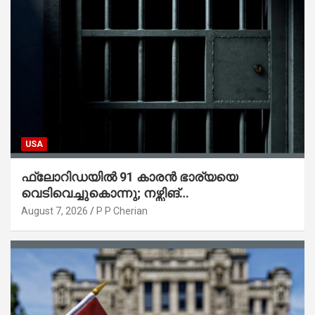
USA
ഫ്ലോറിഡയിൽ 91 കാരൻ ഭാര്യയെ
വെടിവെച്ചുകൊന്നു; നഴ്സിങ്
ഹോമിലാക്കില്ലെന്ന് നൽകിയ വാഗ്ദാനം
August 7, 2026
P P Cherian
പാലിച്ചതായി മൊഴി