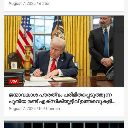
August 7, 2026
editor
USA
ജന്മാവകാശ പൗരത്വം പരിമിതപ്പെടുത്തുന്ന
പുതിയ രണ്ട് എക്സിക്യൂട്ടീവ് ഉത്തരവുകളിൽ
ട്രംപ് ഒപ്പുവെച്ചു
August 7, 2026
P P Cherian