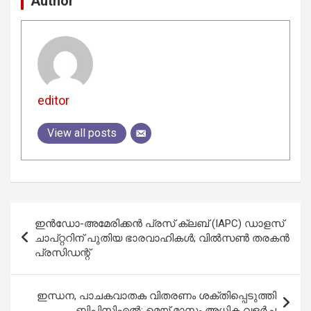
Author
editor
View all posts
Post
ഇൻഡോ-അമേരിക്കൻ പ്രസ് ക്ലബ് (IAPC) ഡാളസ്
navigation
ചാപ്റ്ററിന് പുതിയ ഭാരവാഹികൾ; വിൽസൺ തരകൻ
പ്രസിഡന്റ്
ഇന്ധന, പാചകവാതക വിതരണം ശക്തിപ്പെടുത്തി
ബിപിസിഎൽ; മെയ് മാസം അധിക വളർച്ച