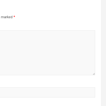
re marked
*