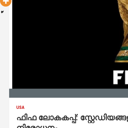
USA
ഫിഫ ലോകകപ്പ്: സ്റ്റേഡിയങ്ങള
നിരോധനം