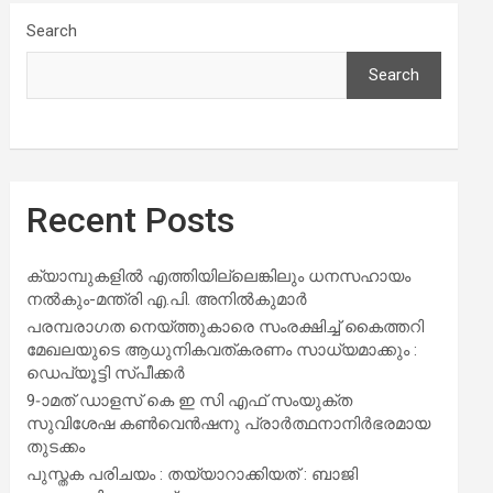
Search
Search
Recent Posts
ക്യാമ്പുകളിൽ എത്തിയില്ലെങ്കിലും ധനസഹായം
നൽകും-മന്ത്രി എ.പി. അനിൽകുമാർ
പരമ്പരാഗത നെയ്ത്തുകാരെ സംരക്ഷിച്ച് കൈത്തറി
മേഖലയുടെ ആധുനികവത്കരണം സാധ്യമാക്കും :
ഡെപ്യൂട്ടി സ്പീക്കർ
9-ാമത് ഡാളസ് കെ ഇ സി എഫ് സംയുക്ത
സുവിശേഷ കൺവെൻഷനു പ്രാർത്ഥനാനിർഭരമായ
തുടക്കം
പുസ്തക പരിചയം : തയ്യാറാക്കിയത് : ബാജി