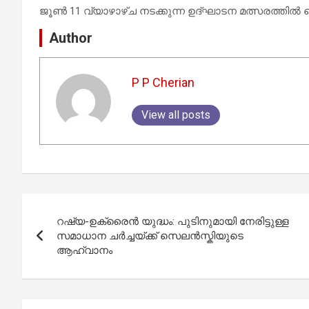
ജൂൺ 11 വ്യാഴാഴ്ച നടക്കുന്ന ഉദ്ഘാടന മത്സരത്തിൽ 
Author
P P Cherian
View all posts
Post
റഷ്യ-ഉക്രൈൻ യുദ്ധം: പുടിനുമായി നേരിട്ടുള്ള
navigation
സമാധാന ചർച്ചയ്ക്ക് സെലൻസ്കിയുടെ
ആഹ്വാനം