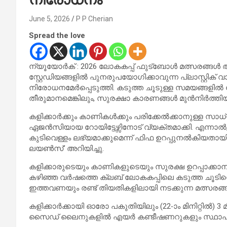
June 5, 2026
P P Cherian
Spread the love
ന്യൂയോർക് : 2026 ലോകകപ്പ് ഫുട്ബോൾ മത്സരങ്ങൾ ആര
സ്റ്റേഡിയങ്ങളിൽ പുനരുപയോഗിക്കാവുന്ന പ്ലാസ്റ്റിക്
നിരോധനമേർപ്പെടുത്തി. കടുത്ത ചൂടുള്ള സമയങ്ങളിൽ
തീരുമാനമെങ്കിലും, സുരക്ഷാ കാരണങ്ങൾ മുൻനിർത്തി
കളിക്കാർക്കും കാണികൾക്കും പരിക്കേൽക്കാനുള്ള സാ
ഏജൻസിയായ റോയിട്ടേഴ്സിനോട് വ്യക്തമാക്കി. എന്നാ
കുടിവെള്ളം ലഭ്യമാക്കുമെന്ന് ഫിഫ ഉറപ്പുനൽകിയത
ലയൺസ്’ അറിയിച്ചു.
കളിക്കാരുടെയും കാണികളുടെയും സുരക്ഷ ഉറപ്പാക്കാന
കഴിഞ്ഞ വർഷത്തെ ക്ലബ് ലോകകപ്പിലെ കടുത്ത ചൂടിനെക്കുറ
ഇത്തവണയും രണ്ട് തിയതികളിലായി നടക്കുന്ന മത്സരങ്ങ
കളിക്കാർക്കായി ഓരോ പകുതിയിലും (22-ാം മിനിറ്റിൽ) 3 മി
സൈഡ് ലൈനുകളിൽ എയർ കണ്ടീഷണറുകളും സ്ഥാപിക്