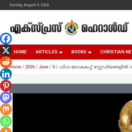
Skip
Sunday, August 9, 2026
to
content
Malayalam Christian News
Express Herald –
HOME
ARTICLES
BOOKS
CHRISTIAN N
Malayalam Christian
Home
2026
June
5
ഫിഫ ലോകകപ്പ്: സ്റ്റേഡിയങ്ങളിൽ 
News