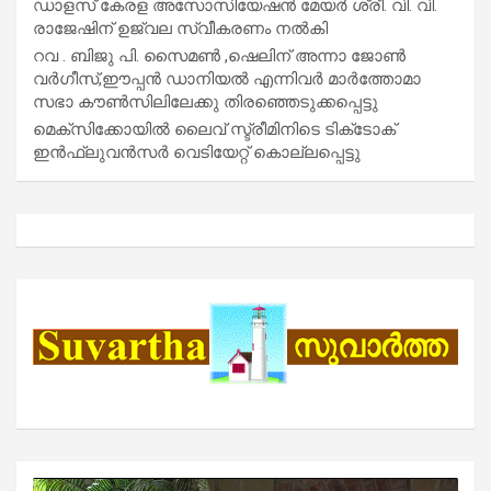
ഡാളസ് കേരള അസോസിയേഷൻ മേയർ ശ്രീ. വി. വി.
രാജേഷിന് ഉജ്വല സ്വീകരണം നൽകി
റവ . ബിജു പി. സൈമൺ ,ഷെലിന് അന്നാ ജോൺ
വർഗീസ്,ഈപ്പൻ ഡാനിയൽ എന്നിവർ മാർത്തോമാ
സഭാ കൗൺസിലിലേക്കു തിരഞ്ഞെടുക്കപ്പെട്ടു
മെക്സിക്കോയിൽ ലൈവ് സ്ട്രീമിനിടെ ടിക്‌ടോക്
ഇൻഫ്ലുവൻസർ വെടിയേറ്റ് കൊല്ലപ്പെട്ടു