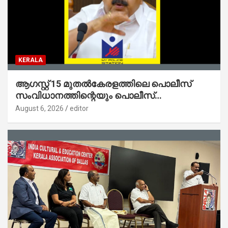
KERALA
ആഗസ്റ്റ് 15 മുതല്‍കേരളത്തിലെ പൊലീസ്
സംവിധാനത്തിന്റെയും പൊലീസ്
സ്റ്റേഷനുകളുടെയും മുഖഛായ മാറുകയാണ് :
August 6, 2026
editor
ആഭ്യന്തരമന്ത്രി ശ്രീ.രമേശ് ചെന്നിത്തല