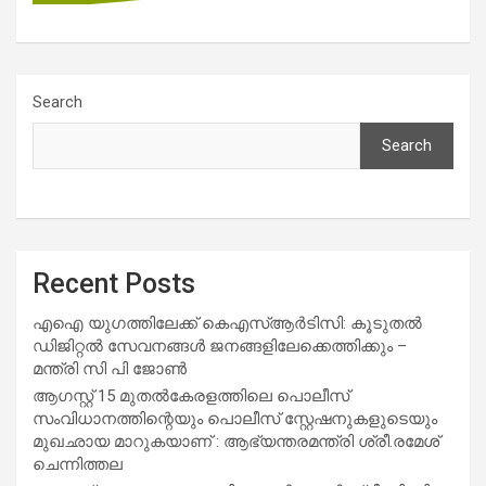
Search
Search
Recent Posts
എഐ യുഗത്തിലേക്ക് കെഎസ്ആർടിസി: കൂടുതൽ
ഡിജിറ്റൽ സേവനങ്ങൾ ജനങ്ങളിലേക്കെത്തിക്കും –
മന്ത്രി സി പി ജോൺ
ആഗസ്റ്റ് 15 മുതല്‍കേരളത്തിലെ പൊലീസ്
സംവിധാനത്തിന്റെയും പൊലീസ് സ്റ്റേഷനുകളുടെയും
മുഖഛായ മാറുകയാണ് : ആഭ്യന്തരമന്ത്രി ശ്രീ.രമേശ്
ചെന്നിത്തല