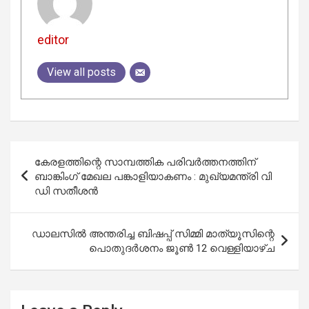
editor
View all posts
Post
കേരളത്തിന്റെ സാമ്പത്തിക പരിവർത്തനത്തിന്
navigation
ബാങ്കിംഗ് മേഖല പങ്കാളിയാകണം : മുഖ്യമന്ത്രി വി
ഡി സതീശൻ
ഡാലസിൽ അന്തരിച്ച ബിഷപ്പ് സിമ്മി മാത്യൂസിന്റെ
പൊതുദർശനം ജൂൺ 12 വെള്ളിയാഴ്ച