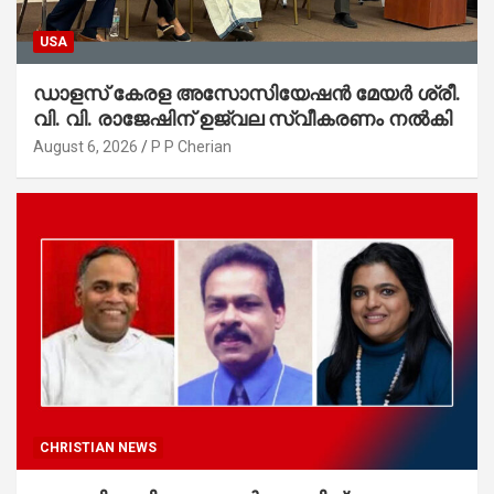
USA
ഡാളസ് കേരള അസോസിയേഷൻ മേയർ ശ്രീ.
വി. വി. രാജേഷിന് ഉജ്വല സ്വീകരണം നൽകി
August 6, 2026
P P Cherian
CHRISTIAN NEWS