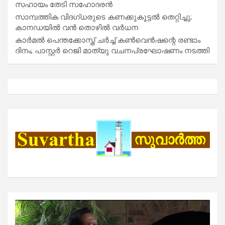
സഹായം തേടി സഹോദരൻ
സാമ്പത്തിക വിദഗ്ധരുടെ കണക്കുകൂട്ടൽ തെറ്റിച്ചു;
കാനഡയിൽ വൻ തൊഴിൽ വർധന
കാർമൽ പെന്തക്കോസ്ത് ചർച്ച് കൺവെൻഷന്റെ രണ്ടാം
ദിനം; പാസ്റ്റർ റെജി മാത്യു വചനപ്രഘോഷണം നടത്തി