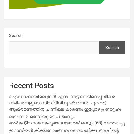
Search
Search
Recent Posts
ഐഡഹോയിലെ ഇൻ-എൻ-ഔട്ട് വെടിവെപ്പ്: ഭീകര
നിമിഷങ്ങളുടെ സിസിടിവി ദൃശ്യങ്ങൾ പുറത്ത്;
ആക്രമണത്തിന് പിന്നിലെ കാരണം ഇപ്പോഴും ദുരൂഹം
ലയണൽ മെസ്സിയുടെ പിതാവും
അർജന്റീന:മാനേജറുമായ ജോർജ് മെസ്സി (68) അന്തരിച്ചു
ഇറാനിയൻ കിക്ക്ബോക്സറുടെ വധശിക്ഷ: ട്രംപിന്റെ