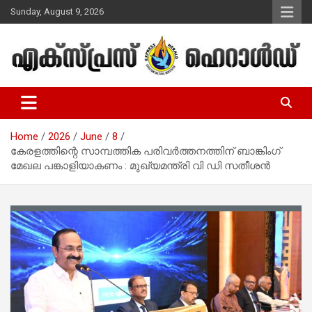
Skip
Sunday, August 9, 2026
to
content
Malayalam Christian News
Express Herald – Malayalam
Christian News
Home
2026
June
8
കേരളത്തിന്റെ സാമ്പത്തിക പരിവർത്തനത്തിന് ബാങ്കിംഗ്
മേഖല പങ്കാളിയാകണം : മുഖ്യമന്ത്രി വി ഡി സതീശൻ