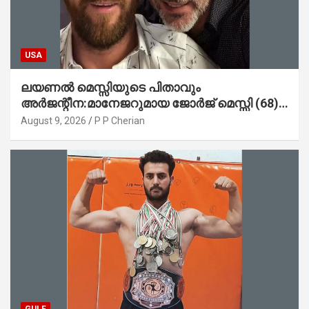
USA
ലയണൽ മെസ്സിയുടെ പിതാവും
അർജന്റീന:മാനേജറുമായ ജോർജ് മെസ്സി (68)
അന്തരിച്ചു
August 9, 2026
P P Cherian