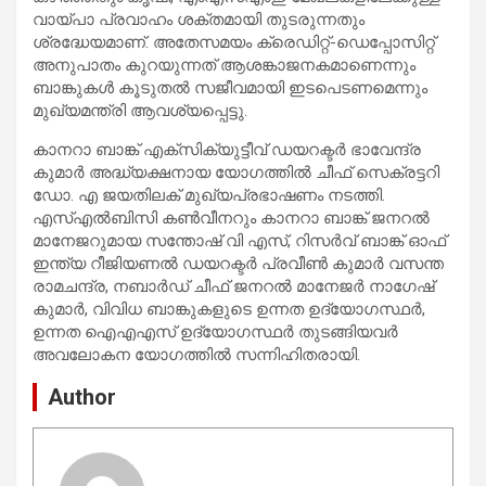
വായ്പാ പ്രവാഹം ശക്തമായി തുടരുന്നതും
ശ്രദ്ധേയമാണ്. അതേസമയം ക്രെഡിറ്റ്-ഡെപ്പോസിറ്റ്
അനുപാതം കുറയുന്നത് ആശങ്കാജനകമാണെന്നും
ബാങ്കുകൾ കൂടുതൽ സജീവമായി ഇടപെടണമെന്നും
മുഖ്യമന്ത്രി ആവശ്യപ്പെട്ടു.
കാനറാ ബാങ്ക് എക്സിക്യുട്ടീവ് ഡയറക്ടർ ഭാവേന്ദ്ര
കുമാർ അദ്ധ്യക്ഷനായ യോഗത്തിൽ ചീഫ് സെക്രട്ടറി
ഡോ. എ ജയതിലക് മുഖ്യപ്രഭാഷണം നടത്തി.
എസ്എൽബിസി കൺവീനറും കാനറാ ബാങ്ക് ജനറൽ
മാനേജറുമായ സന്തോഷ് വി എസ്, റിസർവ് ബാങ്ക് ഓഫ്
ഇന്ത്യ റീജിയണൽ ഡയറക്ടർ പ്രവീൺ കുമാർ വസന്ത
രാമചന്ദ്ര, നബാർഡ് ചീഫ് ജനറൽ മാനേജർ നാഗേഷ്
കുമാർ, വിവിധ ബാങ്കുകളുടെ ഉന്നത ഉദ്യോഗസ്ഥർ,
ഉന്നത ഐഎഎസ് ഉദ്യോഗസ്ഥർ തുടങ്ങിയവർ
അവലോകന യോഗത്തിൽ സന്നിഹിതരായി.
Author