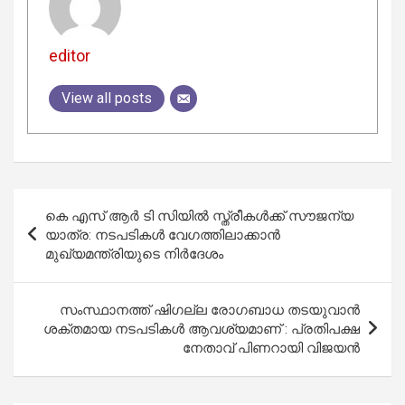
editor
View all posts
Post
കെ എസ് ആർ ടി സിയിൽ സ്ത്രീകൾക്ക് സൗജന്യ
navigation
യാത്ര: നടപടികൾ വേഗത്തിലാക്കാൻ
മുഖ്യമന്ത്രിയുടെ നിർദേശം
സംസ്ഥാനത്ത് ഷിഗല്ല രോഗബാധ തടയുവാൻ
ശക്തമായ നടപടികൾ ആവശ്യമാണ് : പ്രതിപക്ഷ
നേതാവ് പിണറായി വിജയൻ