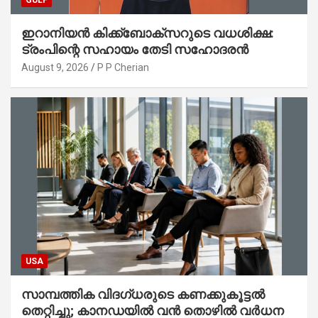
GULF
ഇറാനിയൻ കിക്ക്ബോക്സറുടെ വധശിക്ഷ:
ട്രംപിന്റെ സഹായം തേടി സഹോദരൻ
August 9, 2026
P P Cherian
USA
സാമ്പത്തിക വിദഗ്ധരുടെ കണക്കുകൂട്ടൽ
തെറ്റിച്ചു; കാനഡയിൽ വൻ തൊഴിൽ വർധന