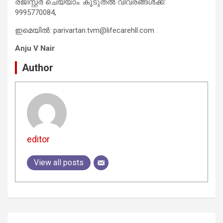
രജിസ്റ്റർ ചെയ്യാം. കൂടുതൽ വിവരങ്ങൾക്ക്:
9995770084,
ഇമെയിൽ:
parivartan.tvm@lifecarehll.com
Anju V Nair
Author
editor
View all posts
Post