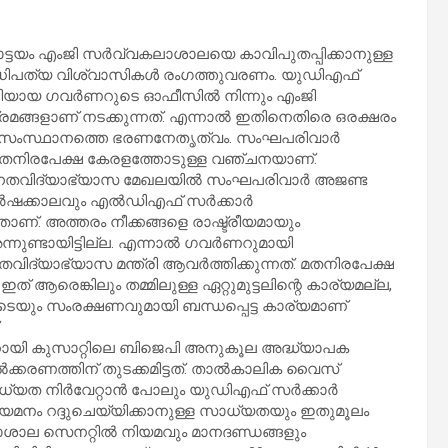
ോട്ടയം എംജി സർവ്വകലാശാലയെ കാവിപുതപ്പിക്കാനുള്ള
ധിപത്യ വിശ്വാസികൾ രംഗത്തുവരണം. യുഡിഎഫ്
ടിയായ ഗവർണറുടെ ഓഫീസിൽ നിന്നും എംജി
മങ്ങളാണ് നടക്കുന്നത്. എന്നാൽ ഇതിനെതിരെ ഒരക്ഷരം
ാണ് സംസ്ഥാനത്തെ ഭരണനേതൃത്വം. സംഘപരിവാർ
ൗനം മതനിരപേക്ഷ കേരളത്തോടുള്ള വഞ്ചനയാണ്.
്നതവിദ്യാഭ്യാസ മേഖലയിൽ സംഘപരിവാർ അജണ്ട
തുവർഷക്കാലവും എൽഡിഎഫ് സർക്കാർ
ണ്. അത്തരം നീക്കങ്ങളെ രാഷ്ട്രീയമായും
ന്നുണ്ടായിട്ടില്ല. എന്നാൽ ഗവർണറുമായി
തവിദ്യാഭ്യാസ മന്ത്രി ആവർത്തിക്കുന്നത്. മതനിരപേക്ഷ
ആരെങ്കിലും തമ്മിലുള്ള ഏറ്റുമുട്ടലിന്റെ കാര്യമല്ല,
െയും സംരക്ഷണവുമായി ബന്ധപ്പെട്ട കാര്യമാണ്
.
 കുസാറ്റിലെ ബിജെപി അനുകൂല അദ്ധ്യാപക
കരണത്തിന് തുടക്കമിട്ടത്. താൽകാലിക വൈസ്
യത നിർവേറ്റാൻ പോലും യുഡിഎഫ് സർക്കാർ
യമനം റദ്ദുചെയ്യിക്കാനുള്ള സാധ്യതയും ഇതുമൂലം
ശാല സെനറ്റിൽ നിയമവും മാനദണ്ഡങ്ങളും