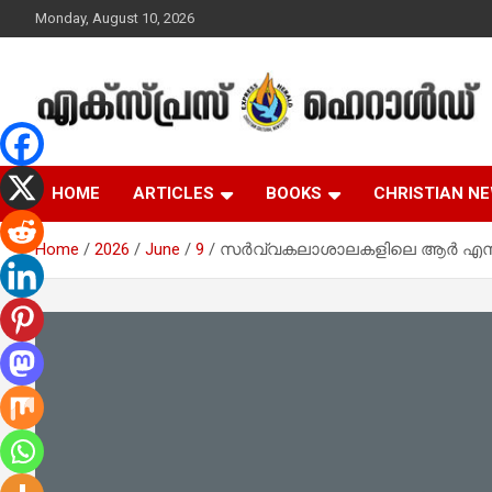
Skip
Monday, August 10, 2026
to
content
Malayalam Christian News
Express Herald –
HOME
ARTICLES
BOOKS
CHRISTIAN N
Malayalam Christian
Home
2026
June
9
സർവ്വകലാശാലകളിലെ ആർ എസ് എസ്
News