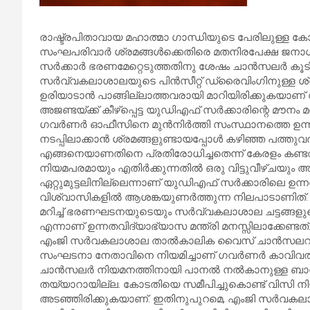
രാഷ്ട്രപിതാവായ മഹാത്മാ ഗാന്ധിയുടെ പേരിലുള്ള ക
സംഘപരിവാർ ശ്രമങ്ങൾക്കെതിരെ മതനിരപേക്ഷ ജനാ
സർക്കാർ ഭരണമേറ്റെടുത്തതിനു ശേഷം ചാൻസലർ കൂ
സർവ്വകലാശാലയുടെ പിൻസീറ്റ് ഡ്രൈവിംഗിനുള്ള ശ്ര
ഉരിയാടാൻ പാങ്ങില്ലാത്തവരായി മാറിയിരിക്കുകയ
അജണ്ടയ്‌ക്ക് കീഴ്പ്പെട്ട യുഡിഎഫ് സർക്കാരിന്റെ മ
ഗവർണർ ഓഫീസിനെ മുൻനിർത്തി സംസ്ഥാനത്തെ ഉന
നടപ്പിലാക്കാൻ ശ്രമങ്ങളുണ്ടായപ്പോൾ കഴിഞ്ഞ പത്
എങ്ങനെയാണതിനെ പ്രതിരോധിച്ചതെന്ന് കേരളം കണ്ടതാ
നിയമപരമായും എതിർക്കുന്നതിൽ ഒരു വിട്ടുവീഴ്ചയും അ
ഏറ്റുമുട്ടലിനില്ലെന്നാണ് യുഡിഎഫ് സർക്കാരിലെ ഉന്ന
വിശ്വാസികളിൽ ആശങ്കയുണർത്തുന്ന നിലപാടാണിത്. ഇത് 
മറിച്ച് ഭരണഘടനയുടെയും സർവ്വകലാശാല ചട്ടങ്ങളുട
എന്നാണ് ഉന്നതവിദ്യാഭ്യാസ മന്ത്രി മനസ്സിലാക്കേണ്ടത്
എംജി സർവകലാശാല താൽകാലിക വൈസ് ചാൻസലറായി
സംഘടനാ നേതാവിനെ നിയമിച്ചാണ് ഗവർണർ കാവിവൽക്
ചാൻസലർ നിയമനത്തിനായി പാനൽ നൽകാനുള്ള ബാധ്
തയ്യാറായില്ല. കോടതിയെ സമീപിച്ചുകൊണ്ട് വിസി നി
അടഞ്ഞിരിക്കുകയാണ്. ഇതിനുപുറമെ, എംജി സർവകലാ