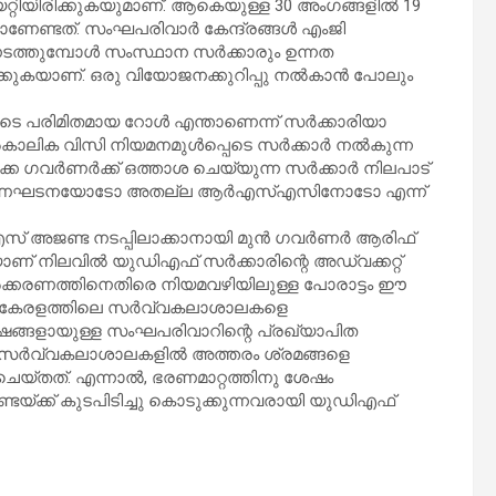
റ്റിയിരിക്കുകയുമാണ്. ആകെയുള്ള 30 അംഗങ്ങളിൽ 19
ണ്ടത്. സംഘപരിവാർ കേന്ദ്രങ്ങൾ എംജി
ടത്തുമ്പോൾ സംസ്ഥാന സർക്കാരും ഉന്നത
ിക്കുകയാണ്. ഒരു വിയോജനക്കുറിപ്പു നൽകാൻ പോലും
 പരിമിതമായ റോൾ എന്താണെന്ന് സർക്കാരിയാ
ാൽകാലിക വിസി നിയമനമുൾപ്പെടെ സർക്കാർ നൽകുന്ന
േ ഗവർണർക്ക് ഒത്താശ ചെയ്യുന്ന സർക്കാർ നിലപാട്
കൂറ് ഭരണഘടനയോടോ അതല്ല ആർഎസ്എസിനോടോ എന്ന്
സ് അജണ്ട നടപ്പിലാക്കാനായി മുൻ ഗവർണർ ആരിഫ്
ാണ് നിലവിൽ യുഡിഎഫ് സർക്കാരിന്റെ അഡ്വക്കറ്റ്
രണത്തിനെതിരെ നിയമവഴിയിലുള്ള പോരാട്ടം ഈ
ല്ല. കേരളത്തിലെ സർവ്വകലാശാലകളെ
ഷങ്ങളായുള്ള സംഘപരിവാറിന്റെ പ്രഖ്യാപിത
ുതലായ സർവ്വകലാശാലകളിൽ അത്തരം ശ്രമങ്ങളെ
യ്തത്. എന്നാൽ, ഭരണമാറ്റത്തിനു ശേഷം
ക് കുടപിടിച്ചു കൊടുക്കുന്നവരായി യുഡിഎഫ്