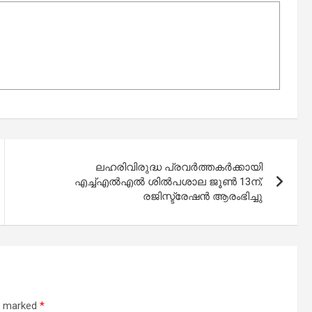
ലഹരിവിരുദ്ധ പ്രവർത്തകർക്കായി
എച്ച്എൽഎൽ ശിൽപശാല ജൂൺ 13ന്;
രജിസ്ട്രേഷൻ ആരംഭിച്ചു
re marked
*