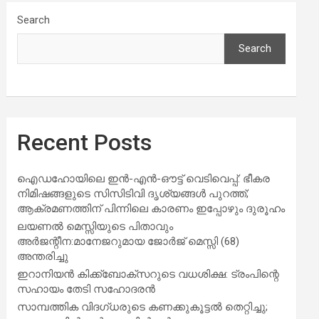
Search
Search
Recent Posts
ഐഡഹോയിലെ ഇൻ-എൻ-ഔട്ട് വെടിവെപ്പ്: ഭീകര
നിമിഷങ്ങളുടെ സിസിടിവി ദൃശ്യങ്ങൾ പുറത്ത്;
ആക്രമണത്തിന് പിന്നിലെ കാരണം ഇപ്പോഴും ദുരൂഹം
ലയണൽ മെസ്സിയുടെ പിതാവും
അർജന്റീന:മാനേജറുമായ ജോർജ് മെസ്സി (68)
അന്തരിച്ചു
ഇറാനിയൻ കിക്ക്ബോക്സറുടെ വധശിക്ഷ: ട്രംപിന്റെ
സഹായം തേടി സഹോദരൻ
സാമ്പത്തിക വിദഗ്ധരുടെ കണക്കുകൂട്ടൽ തെറ്റിച്ചു;