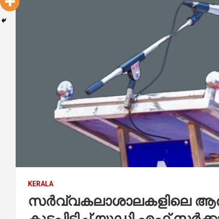
KERALA
സർവ്വകലാശാലകളിലെ ആർ 
കുടപിടിച്ച് യുഡി എഫ് സർക്ക