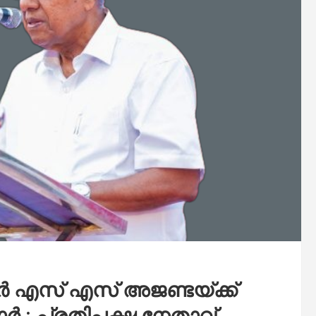
എസ് എസ് അജണ്ടയ്ക്ക്
ാർ : പ്രതിപക്ഷ നേതാവ്