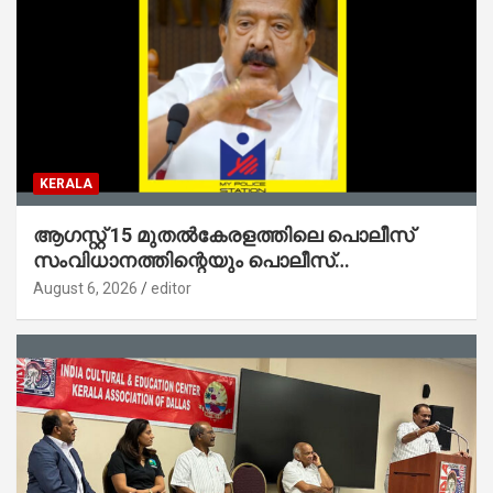
KERALA
ആഗസ്റ്റ് 15 മുതല്‍കേരളത്തിലെ പൊലീസ്
സംവിധാനത്തിന്റെയും പൊലീസ്
സ്റ്റേഷനുകളുടെയും മുഖഛായ മാറുകയാണ് :
August 6, 2026
editor
ആഭ്യന്തരമന്ത്രി ശ്രീ.രമേശ് ചെന്നിത്തല