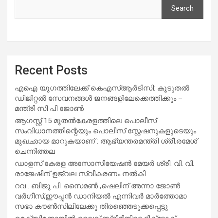
Search
Recent Posts
എഐ യുഗത്തിലേക്ക് കെഎസ്ആർടിസി: കൂടുതൽ
ഡിജിറ്റൽ സേവനങ്ങൾ ജനങ്ങളിലേക്കെത്തിക്കും –
മന്ത്രി സി പി ജോൺ
ആഗസ്റ്റ് 15 മുതല്‍കേരളത്തിലെ പൊലീസ്
സംവിധാനത്തിന്റെയും പൊലീസ് സ്റ്റേഷനുകളുടെയും
മുഖഛായ മാറുകയാണ് : ആഭ്യന്തരമന്ത്രി ശ്രീ.രമേശ്
ചെന്നിത്തല
ഡാളസ് കേരള അസോസിയേഷൻ മേയർ ശ്രീ. വി. വി.
രാജേഷിന് ഉജ്വല സ്വീകരണം നൽകി
റവ . ബിജു പി. സൈമൺ ,ഷെലിന് അന്നാ ജോൺ
വർഗീസ്,ഈപ്പൻ ഡാനിയൽ എന്നിവർ മാർത്തോമാ
സഭാ കൗൺസിലിലേക്കു തിരഞ്ഞെടുക്കപ്പെട്ടു