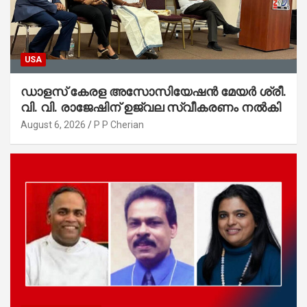
USA
ഡാളസ് കേരള അസോസിയേഷൻ മേയർ ശ്രീ.
വി. വി. രാജേഷിന് ഉജ്വല സ്വീകരണം നൽകി
August 6, 2026
P P Cherian