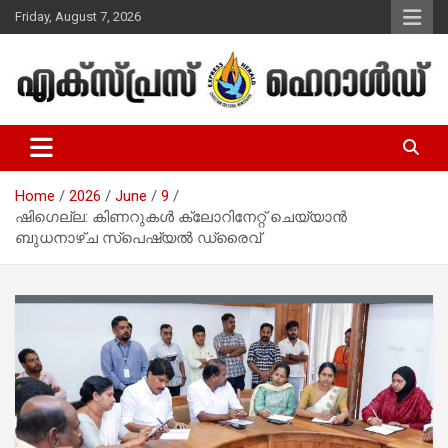
Skip
Friday, August 7, 2026
to
content
Malayalam Christian News
Express Herald – Malayalam
Christian News
Home
2026
June
9
ഷിഗെല്ല: കിണറുകള്‍ ക്ലോറിനേറ്റ് ചെയ്യാന്‍
ബുധനാഴ്ച സ്‌പെഷ്യല്‍ ഡ്രൈവ്