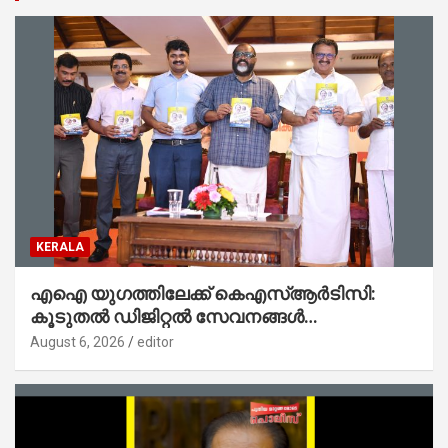
KERALA
എഐ യുഗത്തിലേക്ക് കെഎസ്ആർടിസി:
കൂടുതൽ ഡിജിറ്റൽ സേവനങ്ങൾ
ജനങ്ങളിലേക്കെത്തിക്കും – മന്ത്രി സി പി
August 6, 2026
editor
ജോൺ