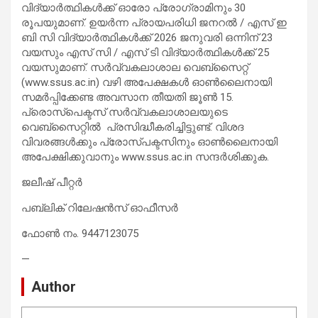
വിദ്യാര്‍ത്ഥികള്‍ക്ക് ഓരോ പ്രോഗ്രാമിനും 30
രൂപയുമാണ്. ഉയർന്ന പ്രായപരിധി ജനറല്‍ / എസ് ഇ
ബി സി വിദ്യാര്‍ത്ഥികള്‍ക്ക് 2026 ജനുവരി ഒന്നിന് 23
വയസും എസ് സി / എസ് ടി വിദ്യാര്‍ത്ഥികള്‍ക്ക് 25
വയസുമാണ്‌. സര്‍വ്വകലാശാല വെബ്സൈറ്റ്
(www.ssus.ac.in) വഴി അപേക്ഷകൾ ഓണ്‍ലൈനായി
സമര്‍പ്പിക്കേണ്ട അവസാന തീയതി ജൂണ്‍ 15.
പ്രൊസ്പെക്ടസ് സർവ്വകലാശാലയുടെ
വെബ്സൈറ്റിൽ ‍ പ്രസിദ്ധീകരിച്ചിട്ടുണ്ട്. വിശദ
വിവരങ്ങൾക്കും പ്രോസ്പക്ടസിനും ഓണ്‍ലൈനായി
അപേക്ഷിക്കുവാനും www.ssus.ac.in സന്ദർശിക്കുക.
ജലീഷ് പീറ്റര്‍
പബ്ലിക് റിലേഷന്‍സ് ഓഫീസര്‍
ഫോണ്‍ നം. 9447123075
—
Author