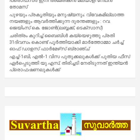
പ്രൊഫസർ ഇനി അമേരിക്കൻ മലയാളി നേഥൻ
തോമസ്
പുഴയും പ്രകൃതിയും മനുഷ്യനും: വിവേകമില്ലാത്ത
നയങ്ങളും ആവർത്തിക്കുന്ന ദുരന്തങ്ങളും : റവ.
ജെയിംസ് കെ. ജോൺ(ലബ്ബക്ക്, ടെക്സാസ്)
ചരിത്രം കുറിച്ച് ബൈബിൾ കയ്യെഴുത്തു പ്രതി
31ദിവസം കൊണ്ട് പൂർത്തിയാക്കി മാർത്തോമ്മാ ചർച്ച്
ഓഫ് ഡാളസ് ഫാർമേഴ്‌സ് ബ്രാഞ്ച്
എച്ച്-1ബി, എൽ-1 വിസ പുതുക്കലുകൾക്ക് പുതിയ ഫീസ്
ഏർപ്പെടുത്തി യു.എസ്; തിരിച്ചടി നേരിടുന്നത് ഇന്ത്യൻ
പ്രൊഫഷണലുകൾക്ക്