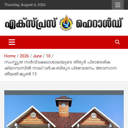
Skip
Thursday, August 6, 2026
to
content
Malayalam Christian News
Express Herald – Malayalam
Christian News
Home
2026
June
10
സംസ്കൃത സര്‍വ്വകലാശാലയുടെ തിരൂർ പ്രാദേശിക
ക്യാമ്പസിൽ നാല് വര്‍ഷ ബിരുദ പ്രവേശനം; അവസാന
തീയതി ജൂണ്‍ 15