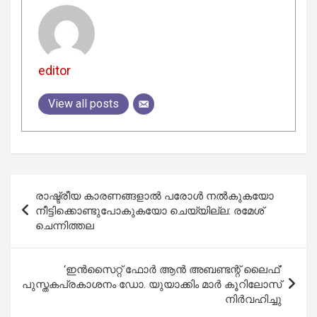
editor
View all posts
Post
രാഷ്ട്രീയ കാരണങ്ങളാല്‍ പരോള്‍ നല്‍കുകയോ
navigation
നീട്ടിക്കൊണ്ടുപോകുകയോ ചെയ്യില്ല: രമേശ്
ചെന്നിത്തല
‘ഇൻസൈറ്റ് ഫോർ ആൻ അബണ്ടന്റ് ലൈഫ്’
പുസ്തകപ്രകാശനം ഡോ. യുയാക്കിം മാർ കൂറിലോസ്
നിർവഹിച്ചു