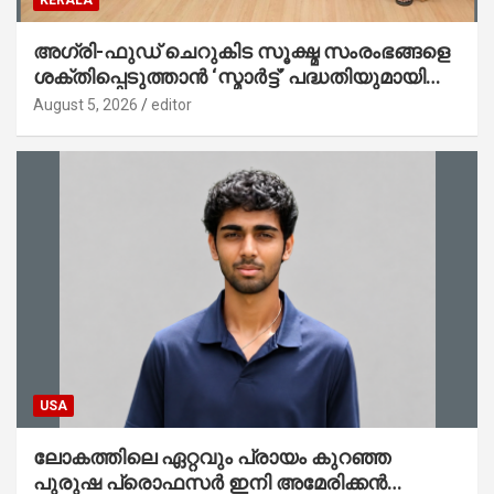
KERALA
അഗ്രി-ഫുഡ് ചെറുകിട സൂക്ഷ്മ സംരംഭങ്ങളെ
ശക്തിപ്പെടുത്താന്‍ ‘സ്മാര്‍ട്ട്’ പദ്ധതിയുമായി
കേര; ലോഗോ മുഖ്യമന്ത്രി പ്രകാശനം
August 5, 2026
editor
ചെയ്തു
USA
ലോകത്തിലെ ഏറ്റവും പ്രായം കുറഞ്ഞ
പുരുഷ പ്രൊഫസർ ഇനി അമേരിക്കൻ