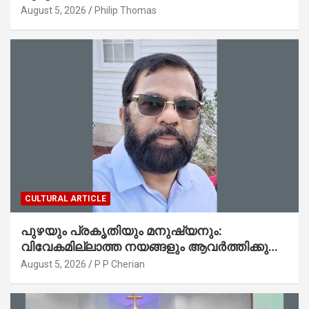
മലയാളി നേഥൻ തോമസ്
August 5, 2026
Philip Thomas
CULTURAL ARTICLE
പുഴയും പ്രകൃതിയും മനുഷ്യനും:
വിവേകമില്ലാത്ത നയങ്ങളും ആവർത്തിക്കുന്ന
ദുരന്തങ്ങളും : റവ. ജെയിംസ് കെ.
August 5, 2026
P P Cherian
ജോൺ(ലബ്ബക്ക്, ടെക്സാസ്)