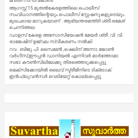
മന്ത്രി സി പി ജോൺ
ആഗസ്റ്റ് 15 മുതല്‍കേരളത്തിലെ പൊലീസ്
സംവിധാനത്തിന്റെയും പൊലീസ് സ്റ്റേഷനുകളുടെയും
മുഖഛായ മാറുകയാണ് : ആഭ്യന്തരമന്ത്രി ശ്രീ.രമേശ്
ചെന്നിത്തല
ഡാളസ് കേരള അസോസിയേഷൻ മേയർ ശ്രീ. വി. വി.
രാജേഷിന് ഉജ്വല സ്വീകരണം നൽകി
റവ . ബിജു പി. സൈമൺ ,ഷെലിന് അന്നാ ജോൺ
വർഗീസ്,ഈപ്പൻ ഡാനിയൽ എന്നിവർ മാർത്തോമാ
സഭാ കൗൺസിലിലേക്കു തിരഞ്ഞെടുക്കപ്പെട്ടു
മെക്സിക്കോയിൽ ലൈവ് സ്ട്രീമിനിടെ ടിക്‌ടോക്
ഇൻഫ്ലുവൻസർ വെടിയേറ്റ് കൊല്ലപ്പെട്ടു