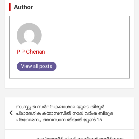
Author
P P Cherian
View all posts
Post
സംസ്കൃത സര്‍വ്വകലാശാലയുടെ തിരൂർ
navigation
പ്രാദേശിക ക്യാമ്പസിൽ നാല് വര്‍ഷ ബിരുദ
പ്രവേശനം; അവസാന തീയതി ജൂണ്‍ 15
മുഖ്യമന്ത്രി വിഡി സതീശൻ മന്ത്രിസഭാ