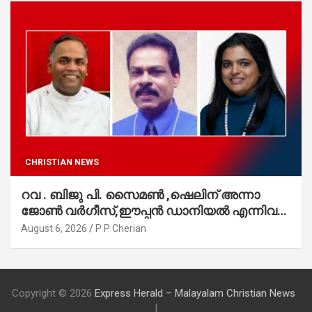
CHRISTIAN NEWS
റവ . ബിജു പി. സൈമൺ ,ഷെലിന് അന്നാ
ജോൺ വർഗീസ്,ഈപ്പൻ ഡാനിയൽ എന്നിവർ
മാർത്തോമാ സഭാ കൗൺസിലിലേക്കു
August 6, 2026
P P Cherian
തിരഞ്ഞെടുക്കപ്പെട്ടു
Copyright © 2026
Express Herald – Malayalam Christian News