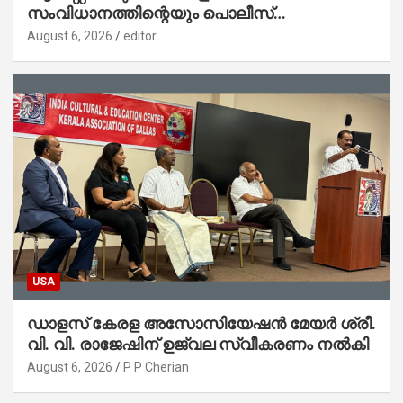
സംവിധാനത്തിന്റെയും പൊലീസ്
സ്റ്റേഷനുകളുടെയും മുഖഛായ മാറുകയാണ് :
August 6, 2026
editor
ആഭ്യന്തരമന്ത്രി ശ്രീ.രമേശ് ചെന്നിത്തല
USA
ഡാളസ് കേരള അസോസിയേഷൻ മേയർ ശ്രീ.
വി. വി. രാജേഷിന് ഉജ്വല സ്വീകരണം നൽകി
August 6, 2026
P P Cherian