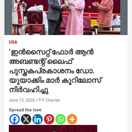
USA
‘ഇൻസൈറ്റ് ഫോർ ആൻ
അബണ്ടന്റ് ലൈഫ്’
പുസ്തകപ്രകാശനം ഡോ.
യുയാക്കിം മാർ കൂറിലോസ്
നിർവഹിച്ചു
June 10, 2026
P P Cherian
Spread the love