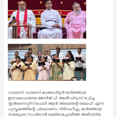
ഡാലസ്: ഡാലസ് കാരോൾട്ടൻ മാർത്തോമ
ഇടവകാംഗമായ ജോർജ് പി. ആൻഡ്രൂസ് രചിച്ച
‘ഇൻസൈറ്റ്സ് ഫോർ ആൻ അബണ്ടന്റ് ലൈഫ്’ എന്ന
പുസ്തകത്തിന്റെ പ്രകാശനം നിർവഹിച്ചു. മാർത്തോമ
സഭയുടെ സഫ്രഗൻ മെത്രാപ്പോലീത്ത അഭിവന്ദ്യ