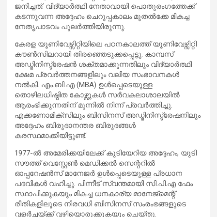
ജനിച്ചത്. വിദ്യാർത്ഥി നേതാവായി പൊതുരംഗത്തേക്ക്
കടന്നുവന്ന അദ്ദേഹം ചെറുപ്പകാലം മുതൽക്കേ മികച്ച
നേതൃപാടവം പുലർത്തിയിരുന്നു.
കേരള യൂണിവേഴ്സിറ്റിയിലെ പഠനകാലത്ത് യൂണിവേഴ്സിറ്റി
കൗൺസിലറായി തിരഞ്ഞെടുക്കപ്പെട്ടു. കാമ്പസ്
അഡ്മിനിസ്ട്രേഷൻ ശക്തമാക്കുന്നതിലും വിദ്യാർത്ഥി
ക്ഷേമ പ്രവർത്തനങ്ങളിലും വലിയ സംഭാവനകൾ
നൽകി. എം.ബി.എ (MBA) ഉൾപ്പെടെയുള്ള
തൊഴിലധിഷ്ഠിത കോഴ്സുകൾ സർവകലാശാലയിൽ
ആരംഭിക്കുന്നതിന് മുന്നിൽ നിന്ന് പ്രവർത്തിച്ചു.
എക്കണോമിക്സിലും ബിസിനസ് അഡ്മിനിസ്ട്രേഷനിലും
അദ്ദേഹം ബിരുദാനന്തര ബിരുദങ്ങൾ
കരസ്ഥമാക്കിയിട്ടുണ്ട്.
1977-ൽ അമേരിക്കയിലേക്ക് കുടിയേറിയ അദ്ദേഹം, യുടി
സൗത്ത് വെസ്റ്റേൺ മെഡിക്കൽ സെന്ററിൽ
ഓപ്പറേഷൻസ് മാനേജർ ഉൾപ്പെടെയുള്ള പ്രധാന
പദവികൾ വഹിച്ചു. പിന്നീട് സ്വന്തമായി സി.പി.എ ഫേം
സ്ഥാപിക്കുകയും മികച്ച ധനകാര്യ മാനേജ്‌മെന്റ്
രീതികളിലൂടെ നിരവധി ബിസിനസ് സംരംഭങ്ങളുടെ
വളർച്ചയ്ക്ക് വഴിയൊരുക്കുകയും ചെയ്തു.