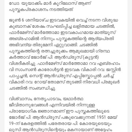
ഡോ. യുയാക്കിം മാർ കൂറിലോസ് ആണ്
പുസ്തകപ്രകാശനം നടത്തിയത്.
ജൂൺ 6 ശനിയാഴ്ച ഇടവകയിൽ വെച്ച് നടന്ന വിശുദ്ധ
കുബാനക് ശേഷം സംഘടിപ്പിച്ച ലളിതമായ ചടങ്ങിൽ,
ഫാർമേഴ്‌സ് മാർത്തോമാ ഇടവകാംഗമായ മാത്യൂസ്
അബ്രഹാമിൽ നിന്നും പുസ്തകത്തിന്റെ ആദ്യപ്രതി
അഭിവന്ദ്യ തിരുമേനി ഏറ്റുവാങ്ങി. ചടങ്ങിൽ
പുസ്തകത്തിന്റെ രത്നച്ചുരുക്കം ആമുഖമായി ഗ്രന്ഥ
കർത്താവ് ജോർജ് പി. ആൻഡ്രൂസ് (കുട്ടൻ)
വിശദീകരിച്ചു .ഫാർമേഴ്‌സ് മാർത്തോമാ റവ എബ്രഹാം
വി സാംസൺ കാരോൾട്ടൻ ഇടവക വികാരി റവ. ജസ്റ്റിൻ
പാപ്പച്ചൻ, സെന്റ് ആൻഡ്രൂസ് എപ്പിസ്കോപ്പൽ ചർച്ച്
വികാരി റവ. റോയ് തോമസ് തുടങ്ങി നിരവധി പ്രമുഖർ
ചടങ്ങിൽ സംബന്ധിച്ചു.
വിശ്വാസം, നേതൃപാടവം, യഥാർത്ഥ
ജീവിതാനുഭവങ്ങൾ എന്നിവയിൽ നിന്നുള്ള
പ്രായോഗിക ജ്ഞാനമാണ് ഈ പുസ്തകത്തിലൂടെ
ജോർജ് പി. ആൻഡ്രൂസ് പങ്കുവെക്കുന്നത്. 1951 മേയ്
19-ന് കേരളത്തിൽ പരേതരായ പി. കോരയുടെയും
ലൂസി ആൻഡ്രൂസിന്റെയും മകനായാണ് അദ്ദേഹം