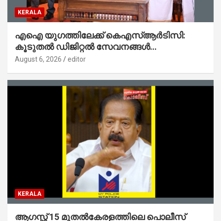
KERALA
എഐ യുഗത്തിലേക്ക് കെഎസ്ആർടിസി:
കൂടുതൽ ഡിജിറ്റൽ സേവനങ്ങൾ
ജനങ്ങളിലേക്കെത്തിക്കും – മന്ത്രി സി പി
August 6, 2026
editor
ജോൺ
KERALA
ആഗസ്റ്റ് 15 മുതല്‍കേരളത്തിലെ പൊലീസ്