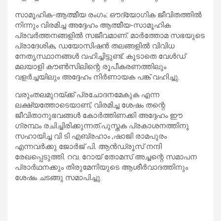
സാമൂഹിക-ആത്മീയ രംഗം: ഔദ്യോഗിക ജീവിതത്തിൽ
നിന്നും വിരമിച്ച അദ്ദേഹം ആത്മീയ-സാമൂഹിക
പ്രവർത്തനങ്ങളിൽ സജീവമാണ്. മാർത്തോമ സഭയുടെ
പ്രാദേശിക, ഡയോസിഷൻ തലങ്ങളിൽ വിവിധ
നേതൃസ്ഥാനങ്ങൾ വഹിച്ചിട്ടുണ്ട്. കൂടാതെ വേൾഡ്
മലയാളി കൗൺസിലിന്റെ രൂപീകരണത്തിലും
വളർച്ചയിലും അദ്ദേഹം നിർണായക പങ്ക് വഹിച്ചു.
വരുംതലമുറയ്ക്ക് പ്രചോദനമേകുക എന്ന
ലക്ഷ്യത്തോടെയാണ്, വിരമിച്ച ശേഷം തന്റെ
ജീവിതാനുഭവങ്ങൾ കോർത്തിണക്കി അദ്ദേഹം ഈ
ഗ്രന്ഥം രചിച്ചിരിക്കുന്നത്.പുസ്തക പ്രകാശനത്തിനു
സഹായിച്ച വി ടി എബ്രഹാം ,ഷാജി രാമപുരം
എന്നവർക്കു ജോർജ് പി. ആൻഡ്രൂസ് നന്ദി
രേഖപ്പെടുത്തി. റവ. റോയ് തോമസ് അച്ചന്റെ സമാപന
പ്രാർഥനക്കും തിരുമേനിയുടെ ആശീർവാദത്തിനും
ശേഷം ചടങ്ങു സമാപിച്ചു.