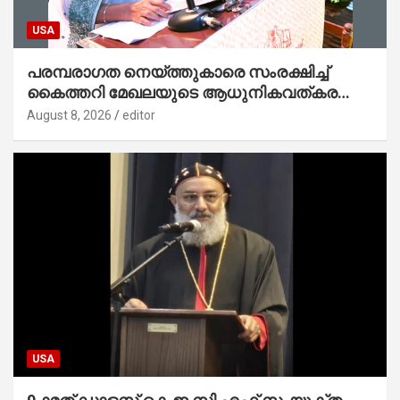
USA
പരമ്പരാഗത നെയ്ത്തുകാരെ സംരക്ഷിച്ച്
കൈത്തറി മേഖലയുടെ ആധുനികവത്കരണം
സാധ്യമാക്കും : ഡെപ്യൂട്ടി സ്പീക്കർ
August 8, 2026
editor
USA