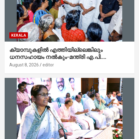
KERALA
ക്യാമ്പുകളിൽ എത്തിയില്ലെങ്കിലും
ധനസഹായം നൽകും-മന്ത്രി എ.പി.
അനിൽകുമാർ
August 8, 2026
editor