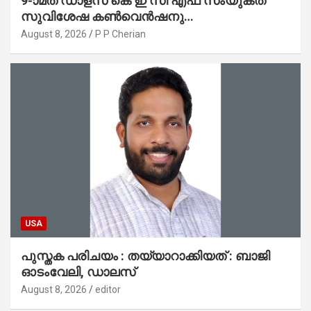
9-ാമത് ഡാളസ് കെ ഇ സി എഫ് സംയുക്ത
സുവിശേഷ കൺവെൻഷനു
പ്രാർത്ഥനാനിർഭരമായ തുടക്കം
August 8, 2026
P P Cherian
USA
പുസ്തക പരിചയം : തയ്യാറാക്കിയത് : ബാജി
ഓടംവേലി, ഡാലസ്
August 8, 2026
editor