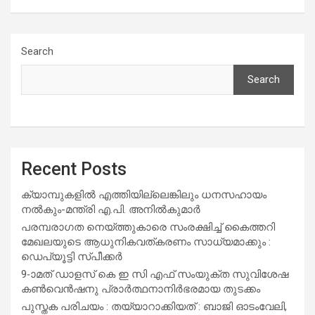
Search
Search
Recent Posts
ക്യാമ്പുകളിൽ എത്തിയില്ലെങ്കിലും ധനസഹായം
നൽകും-മന്ത്രി എ.പി. അനിൽകുമാർ
പരമ്പരാഗത നെയ്ത്തുകാരെ സംരക്ഷിച്ച് കൈത്തറി
മേഖലയുടെ ആധുനികവത്കരണം സാധ്യമാക്കും :
ഡെപ്യൂട്ടി സ്പീക്കർ
9-ാമത് ഡാളസ് കെ ഇ സി എഫ് സംയുക്ത സുവിശേഷ
കൺവെൻഷനു പ്രാർത്ഥനാനിർഭരമായ തുടക്കം
പുസ്തക പരിചയം : തയ്യാറാക്കിയത് : ബാജി ഓടംവേലി,