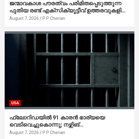
ജന്മാവകാശ പൗരത്വം പരിമിതപ്പെടുത്തുന്ന
പുതിയ രണ്ട് എക്സിക്യൂട്ടീവ് ഉത്തരവുകളിൽ
ട്രംപ് ഒപ്പുവെച്ചു
August 7, 2026
P P Cherian
USA
ഫ്ലോറിഡയിൽ 91 കാരൻ ഭാര്യയെ
വെടിവെച്ചുകൊന്നു; നഴ്സിങ്
ഹോമിലാക്കില്ലെന്ന് നൽകിയ വാഗ്ദാനം
August 7, 2026
P P Cherian
പാലിച്ചതായി മൊഴി