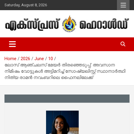
Skip
Saturday, August 8, 2026
to
content
Malayalam Christian News
Express Herald – Malayalam
Christian News
Home
2026
June
10
ലോസ് ആഞ്ചലസ് മേയർ തിരഞ്ഞെടുപ്പ്: അവസാന
നിമിഷം വോട്ടുകൾ അട്ടിമറിച്ച് സോഷ്യലിസ്റ്റ് സ്ഥാനാർത്ഥി
നിത്യ രാമൻ നവംബറിലെ ഫൈനലിലേക്ക്