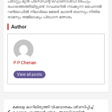
പ്രാറ്റും മുൻ പ്രസിഡന്റ് ഡൊണാൾഡ് ട്രംപും
രംഗത്തെത്തിയിട്ടുണ്ട്. നവംബറിൽ നടക്കുന്ന ഫൈനൽ
റൺഓഫിൽ നിലവിലെ മേയർ കാരൻ ബാസും നിത്യ
രാമനും തമ്മിലാകും പ്രധാന മത്സരം.
Author
P P Cherian
View all posts
Post
മക്കളെ കാറിലിരുത്തി വിഷവാതകം ശ്വസിപ്പിച്ച്
navigation