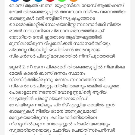
ലോസ് ആഞ്ചലസ് : യുഎസിലെ ലോസ് ആഞ്ചലസ്
മേയർ തിരഞ്ഞെടുപ്പിൽ അവസാന നിമിഷം വന്നെത്തിയ
ബാലറ്റുകൾ വൻ അട്ടിമറി സൃഷ്ടിച്ചതോടെ
ഡെമോക്രാറ്റിക് സോഷ്യലിസ്റ്റ് സ്ഥാനാർത്ഥി നിത്യ
രാമൻ നവംബറിലെ പ്രധാന മത്സരത്തിലേക്ക്
യോഗ്യത നേടി. ഇതോടെ ആദ്യഘട്ടത്തിൽ
മുന്നിലായിരുന്ന റിപ്പബ്ലിക്കൻ സ്ഥാനാർത്ഥിയും
പ്രശസ്ത റിയാലിറ്റി ടെലിവിഷൻ താരവുമായ
സ്പെൻസർ പ്രാറ്റ് മത്സരത്തിൽ നിന്ന് പുറത്തായി.
ജൂൺ 2-ന് നടന്ന പ്രൈമറി തിരഞ്ഞെടുപ്പിൽ നിലവിലെ
മേയർ കാരൻ ബാസ് ഒന്നാം സ്ഥാനം
നിലനിർത്തിയിരുന്നു. രണ്ടാം സ്ഥാനത്തിനായി
സ്പെൻസർ പ്രാറ്റും നിത്യ രാമനും തമ്മിൽ കടുത്ത
പോരാട്ടമാണ് നടന്നത്. വോട്ടെണ്ണലിന്റെ ആദ്യ
ഘട്ടങ്ങളിൽ പ്രാറ്റ് വ്യക്തമായ ലീഡ്
നേടിയിരുന്നെങ്കിലും, പിന്നീട് എണ്ണിയ മെയിൽ-ഇൻ
ബാലറ്റുകൾ നിത്യ രാമന് അനുകൂലമായി
മാറുകയായിരുന്നു. കലിഫോർണിയയിലെ
നീണ്ടുനിൽക്കുന്ന വോട്ടെണ്ണൽ പ്രക്രിയയെയും
സുതാര്യതയെയും ചോദ്യം ചെയ്ത് സ്പെൻസർ