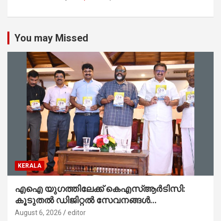
You may Missed
KERALA
എഐ യുഗത്തിലേക്ക് കെഎസ്ആർടിസി:
കൂടുതൽ ഡിജിറ്റൽ സേവനങ്ങൾ
ജനങ്ങളിലേക്കെത്തിക്കും – മന്ത്രി സി പി
August 6, 2026
editor