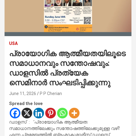
USA
പ്രായോഗിക ആത്മീയതയിലൂടെ
സമാധാനവും സന്തോഷവും:
ഡാളസിൽ പ്രത്യേക
സെമിനാർ സംഘടിപ്പിക്കുന്നു
June 11, 2026
P P Cherian
Spread the love
ഡാളസ് : ‘പ്രായോഗിക ആത്മീയത:
സമാധാനത്തിലേക്കും സന്തോഷത്തിലേക്കുമുള്ള വഴി’
എന്ന പ്രമേയത്തിൽ ബ്രഹ്മാകുമാരീസ് ഡാളസ്