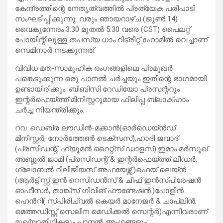
കേന്ദ്രത്തിന്റെ നേതൃത്വത്തിൽ പ്രത്യേക പരിപാടി
സംഘടിപ്പിക്കുന്നു. വരും ഞായറാഴ്ച (ജൂൺ 14)
വൈകുന്നേരം 3:30 മുതൽ 5:30 വരെ (CST) പൈലറ്റ്
പോയിന്റിലുള്ള തപസ്യ ധാം റിട്രീറ്റ് ഹോമിൽ വെച്ചാണ്
സെമിനാർ നടക്കുന്നത്.
വിവിധ മത-സാമൂഹിക രംഗങ്ങളിലെ പ്രമുഖർ
പങ്കെടുക്കുന്ന ഒരു പാനൽ ചർച്ചയും ഇതിന്റെ ഭാഗമായി
ഉണ്ടായിരിക്കും. ബിബിസി റേഡിയോ പ്രസന്ററും
ഇന്റർഫെയ്ത്ത് മിനിസ്റ്ററുമായ ഫിലിപ്പ ബ്ലാക്ഹാം
ചർച്ച നിയന്ത്രിക്കും.
റവ. ഡെബ്ര ലൗഡിൻ-മക്കാൻ(ഓർഡെയ്ൻഡ്
മിനിസ്റ്റർ, നോർത്തേൺ ടെക്സസ്),ഹാദി ജവാദ്
(പ്രസിഡന്റ്, ഹ്യൂമൻ റൈറ്റ്സ് ഡാളസ്).ഇമാം മർസൂഖ്
അബ്ദുൽ ജാമി (പ്രസിഡന്റ് & ഇന്റർഫെയ്ത്ത് ലീഡർ,
ഗ്ലോബൽ റിലീജിയസ് അഫയേഴ്സ്.)ഫെയ് ലെയ്ൻ
(ആർട്ടിസ്റ്റ് ഇൻ റെസിഡൻസ് & ചീഫ് ഇൻസ്പിരേഷൻ
ഓഫീസർ, താങ്ക്സ് ഗിവിങ് ഫൗണ്ടേഷൻ.)പോളിൻ
ഹെൻറി( സ്പിരിച്വൽ കെയർ മാനേജർ & ചാപ്ലിൻ,
മെത്തഡിസ്റ്റ് സെലീന മെഡിക്കൽ സെന്റർ)എന്നിവരാണ്‌
മുഖ്യാതിഥികളും പാനൽ അംഗങ്ങളും: