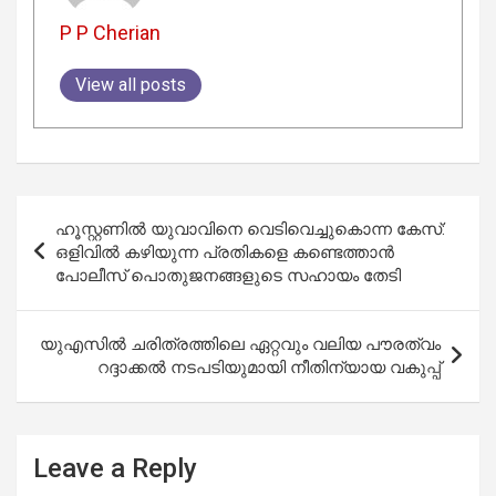
P P Cherian
View all posts
Post
ഹൂസ്റ്റണിൽ യുവാവിനെ വെടിവെച്ചുകൊന്ന കേസ്:
navigation
ഒളിവിൽ കഴിയുന്ന പ്രതികളെ കണ്ടെത്താൻ
പോലീസ് പൊതുജനങ്ങളുടെ സഹായം തേടി
യുഎസിൽ ചരിത്രത്തിലെ ഏറ്റവും വലിയ പൗരത്വം
റദ്ദാക്കൽ നടപടിയുമായി നീതിന്യായ വകുപ്പ്
Leave a Reply