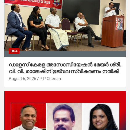
USA
ഡാളസ് കേരള അസോസിയേഷൻ മേയർ ശ്രീ.
വി. വി. രാജേഷിന് ഉജ്വല സ്വീകരണം നൽകി
August 6, 2026
P P Cherian