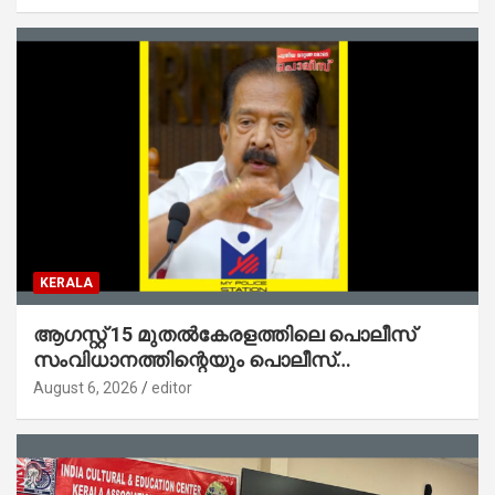
ജോൺ
KERALA
ആഗസ്റ്റ് 15 മുതല്‍കേരളത്തിലെ പൊലീസ്
സംവിധാനത്തിന്റെയും പൊലീസ്
സ്റ്റേഷനുകളുടെയും മുഖഛായ മാറുകയാണ് :
August 6, 2026
editor
ആഭ്യന്തരമന്ത്രി ശ്രീ.രമേശ് ചെന്നിത്തല