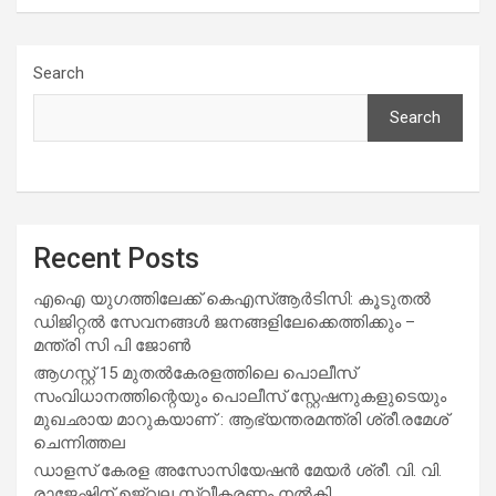
Search
Search
Recent Posts
എഐ യുഗത്തിലേക്ക് കെഎസ്ആർടിസി: കൂടുതൽ
ഡിജിറ്റൽ സേവനങ്ങൾ ജനങ്ങളിലേക്കെത്തിക്കും –
മന്ത്രി സി പി ജോൺ
ആഗസ്റ്റ് 15 മുതല്‍കേരളത്തിലെ പൊലീസ്
സംവിധാനത്തിന്റെയും പൊലീസ് സ്റ്റേഷനുകളുടെയും
മുഖഛായ മാറുകയാണ് : ആഭ്യന്തരമന്ത്രി ശ്രീ.രമേശ്
ചെന്നിത്തല
ഡാളസ് കേരള അസോസിയേഷൻ മേയർ ശ്രീ. വി. വി.
രാജേഷിന് ഉജ്വല സ്വീകരണം നൽകി