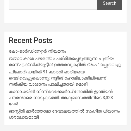
Search
Recent Posts
കോ-ഓർഡിനേറ്റർ നിയമനം
ജന്മാവകാശ പൗരത്വം പരിമിതപ്പെടുത്തുന്ന പുതിയ
രണ്ട് എക്സിക്യൂട്ടീവ് ഉത്തരവുകളിൽ ട്രംപ് ഒപ്പുവെച്ചു
ഫ്ലോറിഡയിൽ 91 കാരൻ ഭാര്യയെ
വെടിവെച്ചുകൊന്നു; നഴ്സിങ് ഹോമിലാക്കില്ലെന്ന്
നൽകിയ വാഗ്ദാനം പാലിച്ചതായി മൊഴി
കാനഡയിൽ നിന്ന് റെക്കോർഡ് തോതിൽ ഇന്ത്യൻ
പൗരന്മാരെ നാടുകടത്തി; ആറുമാസത്തിനിടെ 3,323
പേർ
ഓസ്റ്റിൻ മാർത്തോമാ ദേവാലയത്തിൽ സംഗീത ധ്യാനം
ശ്രദ്ധേയമായി