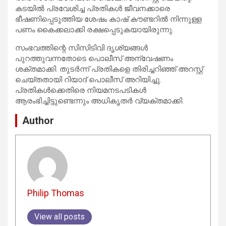
കടയിൽ പ്രവേശിച്ച പ്രതികൾ ജീവനക്കാരെ
ഭീഷണിപ്പെടുത്തിയ ശേഷം കാഷ് കൗണ്ടറിൽ നിന്നുള്ള
പണം കൈക്കലാക്കി രക്ഷപ്പെടുകയായിരുന്നു.
സംഭവത്തിന്റെ സിസിടിവി ദൃശ്യങ്ങൾ
പുറത്തുവന്നതോടെ പൊലീസ് അന്വേഷണം
ശക്തമാക്കി. തുടർന്ന് പ്രതികളെ തിരിച്ചറിഞ്ഞ് അറസ്റ്റ്
ചെയ്തതായി റിയാദ് പൊലീസ് അറിയിച്ചു.
പ്രതികൾക്കെതിരെ നിയമനടപടികൾ
ആരംഭിച്ചിട്ടുണ്ടെന്നും അധികൃതർ വ്യക്തമാക്കി.
Author
Philip Thomas
View all posts