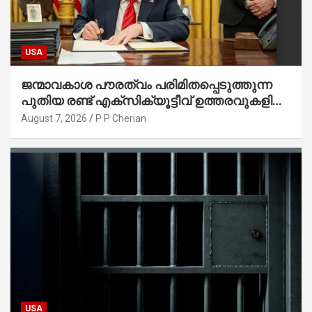
USA
ജന്മാവകാശ പൗരത്വം പരിമിതപ്പെടുത്തുന്ന
പുതിയ രണ്ട് എക്സിക്യൂട്ടീവ് ഉത്തരവുകളിൽ
ട്രംപ് ഒപ്പുവെച്ചു
August 7, 2026
P P Cherian
USA