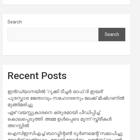
Search
Search
Recent Posts
ഇൻഡ്യാനയിൽ ‘റൂക്കി ടീച്ചർ ഓഫ് ദി ഇയർ’
പുരസ്കാര ജേതാവും സഹോദരനും ലേക്ക് മിഷിഗണിൽ
മുങ്ങിമരിച്ചു
ഏഴ് വയസ്സുകാരനെ ക്രൂരമായി പീഡിപ്പിച്ച്
കൊലപ്പെടുത്തി: അമ്മ ഉൾപ്പെടെ മൂന്ന് സ്ത്രീകൾ
അറസ്റ്റിൽ
ഐസിഇസിഎച്ച് ബാഡ്മിന്റൺ ടൂർണമെന്റ് സമാപിച്ചു;
ജോർജ് മാത്യുവും ജോജി ജോർജും മെൻസ് ഓപ്പൺ