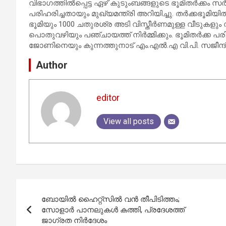
വിഭാഗത്തില്‍പ്പെട്ട ഏഴ് കുടുംബങ്ങളുടെ ഭൂമിതര്‍ക്കം സര്
പരിഹരിച്ചതായും മുഖ്യമന്ത്രി അറിയിച്ചു. തര്‍ക്കഭൂമി
ഭൂമിയും 1000 ചതുരശ്ര അടി വിസ്തീര്‍ണമുള്ള വീടുകളും സര്
പൊതുവഴിയും പഞ്ചായത്ത് നിര്‍മ്മിക്കും. ഭൂമിതര്‍ക്ക 
ജോണിനെയും കുന്നത്തുനാട് എം.എല്‍.എ വി.പി. സജീന്ദ്ര
Author
editor
View all posts
Post
ബോയിൽ ഹൈറ്റ്സിൽ വൻ തീപിടിത്തം;
navigation
സോളാർ പാനലുകൾ കത്തി, പ്രദേശത്ത്
ജാഗ്രത നിർദേശം