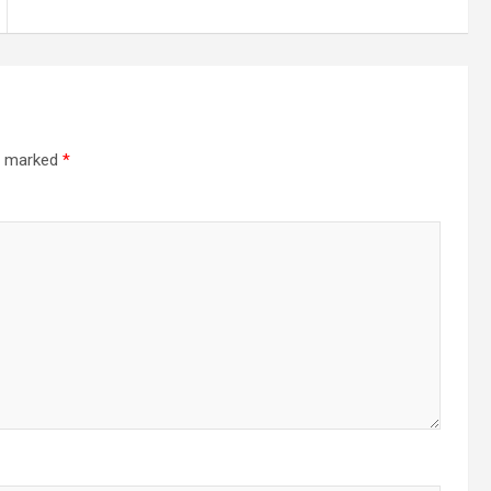
re marked
*