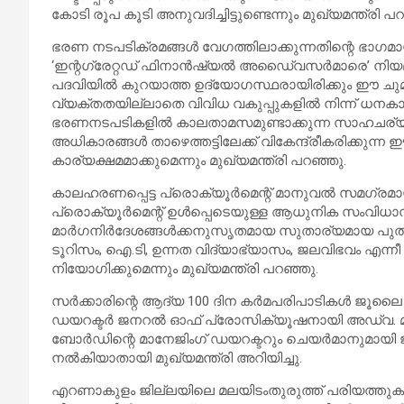
കോടി രൂപ കൂടി അനുവദിച്ചിട്ടുണ്ടെന്നും മുഖ്യമന്ത്രി പ
ഭരണ നടപടിക്രമങ്ങള്‍ വേഗത്തിലാക്കുന്നതിന്റെ ഭാഗമായി
‘ഇന്റഗ്രേറ്റഡ് ഫിനാന്‍ഷ്യല്‍ അഡൈ്വസര്‍മാരെ’ നിയമി
പദവിയില്‍ കുറയാത്ത ഉദ്യോഗസ്ഥരായിരിക്കും ഈ ചുമ
വ്യക്തതയില്ലാതെ വിവിധ വകുപ്പുകളില്‍ നിന്ന് ധനകാര
ഭരണനടപടികളില്‍ കാലതാമസമുണ്ടാക്കുന്ന സാഹചര്യം 
അധികാരങ്ങള്‍ താഴെത്തട്ടിലേക്ക് വികേന്ദ്രീകരിക്ക
കാര്യക്ഷമമാക്കുമെന്നും മുഖ്യമന്ത്രി പറഞ്ഞു.
കാലഹരണപ്പെട്ട പ്രൊക്യൂര്‍മെന്റ് മാനുവല്‍ സമഗ്രമായി
പ്രൊക്യൂര്‍മെന്റ് ഉള്‍പ്പെടെയുള്ള ആധുനിക സംവിധാനങ്ങ
മാര്‍ഗനിര്‍ദേശങ്ങള്‍ക്കനുസൃതമായ സുതാര്യമായ പുത
ടൂറിസം, ഐ.ടി, ഉന്നത വിദ്യാഭ്യാസം, ജലവിഭവം എന്നീ വക
നിയോഗിക്കുമെന്നും മുഖ്യമന്ത്രി പറഞ്ഞു.
സര്‍ക്കാരിന്റെ ആദ്യ 100 ദിന കര്‍മപരിപാടികള്‍ ജൂ
ഡയറക്ടര്‍ ജനറല്‍ ഓഫ് പ്രോസിക്യൂഷനായി അഡ്വ. മ
ബോര്‍ഡിന്റെ മാനേജിംഗ് ഡയറക്ടറും ചെയര്‍മാനുമായി ജ
നല്‍കിയാതായി മുഖ്യമന്ത്രി അറിയിച്ചു.
എറണാകുളം ജില്ലയിലെ മലയിടംതുരുത്ത് പരിയത്തുകാവില