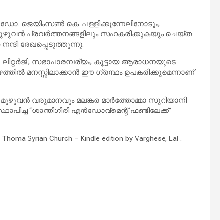
വ. ഡോ. ജെയിംസൺ കെ. പള്ളിക്കുന്നേലിനോടും,
മുഴുവൻ പ്രവർത്തനങ്ങളിലും സഹകരിക്കുകയും ചെയ്ത
ദി രേഖപ്പെടുത്തുന്നു.
ലിറ്റർജി, സഭാപാരമ്പര്യം, കൂട്ടായ ആരാധനയുടെ
ത്തിൽ മനസ്സിലാക്കാൻ ഈ ഗ്രന്ഥം ഉപകരിക്കുമെന്നാണ്
ള്ള മുഴുവൻ വരുമാനവും മലങ്കര മാർത്തോമ്മാ സുറിയാനി
ച്ച “ശാന്തിഗിരി എൻഡോവ്‌മെന്റ് ഫണ്ടിലേക്ക്”
 Thoma Syrian Church – Kindle edition by Varghese, Lal .