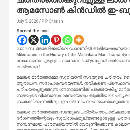
ആമസോൺ കിൻഡിൽ ഇ-ബുക
July 5, 2026
P P Cherian
Spread the love
ഡാലസ്: അമേരിക്കയിലെ ഡാലസിൽ അഭിഭാഷകനായ ലാൽ വർ
Milestones in the History of the Malankara Mar Thoma
ലോകമെമ്പാടുമുള്ള വായനക്കാർക്ക് ഇപ്പോൾ ലഭ്യമാണ
മാത്രമാണ്.
മലങ്കര മാർത്തോമ്മാ സുറിയാനി സഭയുടെ ചരിത്രം, പൈ
ആരാധന, സഭാപാരമ്പര്യങ്ങൾ, നവീകരണ പ്രസ്ഥാനം എ
പരിചയപ്പെടുത്തുന്ന ഗ്രന്ഥമാണിത്. പ്രത്യേകിച്ച് 
സഭയുടെ വിശ്വാസപാരമ്പര്യവും ആത്മീയ പൈതൃകവും
സംരക്ഷിക്കുന്നതിനും ഈ ഗ്രന്ഥം സഹായകമാകുമെന്ന പ്ര
മലങ്കര മാർത്തോമ്മാ സഭയുടെ ചരിത്രം അചഞ്ചലമായ
ദർശനത്തിന്റെയും സുവിശേഷമൂല്യങ്ങളോടുള്ള പ്രത
സമ്പന്നമായ പാരമ്പര്യത്തിൽ വേരൂന്നിക്കൊണ്ട് ക