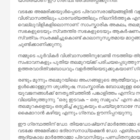
യാത്രയാണ് ഈ ഗ്രന്ഥം അവതരിപ്പിക്കുന്നത്.
വടക്കേ അമേരിക്കയുൾപ്പെടെ പ്രവാസരാജ്യങ്ങളിൽ വള
വിശ്വാസത്തിലും പാരമ്പര്യത്തിലും നിലനിർത്തുക എന്ന
വെല്ലുവിളികളിലൊന്നാണ്. സാംസ്കാരിക അകലം, തലമു
സഭകളുടെയും സ്വതന്ത്ര സഭകളുടെയും ആകർഷണം 
സ്വത്വം സംരക്ഷിച്ചുകൊണ്ട് കാലാനുസൃതമായ മാറ്റങ
ചൂണ്ടിക്കാണിക്കുന്നു.
നമ്മുടെ പൂർവികർ വിശ്വാസത്തിനുവേണ്ടി നടത്തിയ ത
സംഭാവനകളും പുതിയ തലമുറയ്ക്ക് പരിചയപ്പെടുത്ത
ഉത്തരവാദിത്വബോധവും വളർത്തിയെടുക്കുകയാണ് ഗ്രന്ഥ
രണ്ടും മൂന്നും തലമുറയിലെ അംഗങ്ങളുടെ ആത്മീയവും
ഉൾക്കൊള്ളുന്ന ശുശ്രൂഷ, സാംസ്കാരിക ബോധമുള്ള
യുവജനങ്ങൾക്ക് നേതൃത്വത്തിൽ പങ്കാളിത്തം എന്നിവ
വിലയിരുത്തുന്നു. “ഒരു ഇടവക – ഒരു സമൂഹം” എന്ന 
തലമുറകളെയും ഒരുമിച്ച് കൂട്ടുകയും ചെയ്യുമ്പോഴേ
കൈമാറാൻ കഴിയൂ എന്നും ഗ്രന്ഥം ഊന്നിപ്പറയുന്നു.
ഈ ഗ്രന്ഥത്തിന് ഡോ. തിയഡോഷ്യസ് മാർത്തോമ്മാ മെത്ര
വടക്കേ അമേരിക്കാ ഭദ്രാസനാധ്യക്ഷൻ ഡോ. എബ്രഹാം 
ആദ്യകാല മാർത്തോമ്മാ പ്രവാസിയും പണ്ഡിതനുമാ