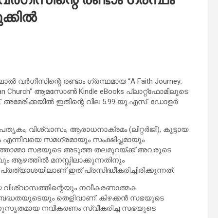
്കിൽ
ഗീസിന്റെ രണ്ടാം ഗ്രന്ഥമായ “A Faith Journey:
 Syrian Church” ആമസോൺ Kindle eBooks പ്ലാറ്റ്‌ഫോമിലൂടെ
്. അമേരിക്കയിൽ ഇതിന്റെ വില 5.99 യു.എസ്. ഡോളർ
തൃകം, വിശ്വാസം, ആരാധനാക്രമം (ലിറ്റർജി), കൂട്ടായ
ന്നിവയെ സമഗ്രമായും സംക്ഷിപ്തമായും
മാർത്തോമ്മാ സഭയുടെ അടുത്ത തലമുറയ്ക്ക് അവരുടെ
 ആഴത്തിൽ മനസ്സിലാക്കുന്നതിനും
ത്യാശയിലാണ് ഇത് പ്രസിദ്ധീകരിച്ചിരിക്കുന്നത്.
 വിശ്വാസത്തിന്റെയും നവീകരണാത്മക
ിബദ്ധതയുടെയും തെളിവാണ്. കിഴക്കൻ സഭയുടെ
ാലാനുസൃതമായ നവീകരണം സ്വീകരിച്ച സഭയുടെ