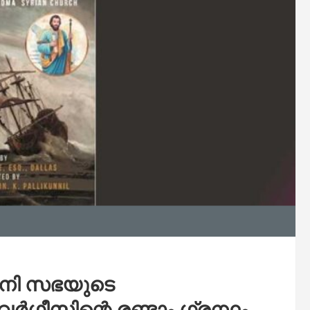
യാനി സഭയുടെ
 വർഗീസിന്റെ രണ്ടാം ഗ്രന്ഥം