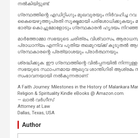
നൽകിയിട്ടുണ്ട്.
ഗ്രന്ഥത്തിന്റെ എഡിറ്റിംഗും മുഖവുരയും നിർവഹിച്ച റ
കൈയെഴുത്തുപ്രതി സൂക്ഷ്മമായി പരിശോധിക്കുകയും 
ഭാര്യ കൊച്ചുമോളോടും ഗ്രന്ഥകാരൻ ഹൃദയം നിറഞ്ഞ നന്
മാർത്തോമ്മാ സഭയുടെ ചരിത്രം, വിശ്വാസം, ആരാധന, 
പ്രാധാന്യം എന്നിവ പുതിയ തലമുറയ്ക്ക് കൂടുതൽ ആഴ
ഗ്രന്ഥകാരന്റെ പ്രത്യാശയും പ്രാർത്ഥനയും.
ശ്രദ്ധിക്കുക: ഈ ഗ്രന്ഥത്തിന്റെ വിൽപ്പനയിൽ നിന്നു
സഭയുടെ സ്ഥാപനമായ ആലുവ ശാന്തിഗിരി ആശ്രമം സ്ഥാപി
സംഭാവനയായി നൽകുന്നതാണ്.
A Faith Journey: Milestones in the History of Malankara Mar
Religion & Spirituality Kindle eBooks @ Amazon.com.
— ലാൽ വർഗീസ്
Attorney at Law
Dallas, Texas, USA
Author