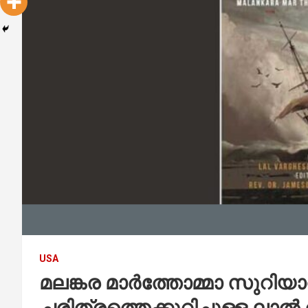
USA
മലങ്കര മാർത്തോമ്മാ സുറി
ചരിത്രത്തെക്കുറിച്ചുള്ള ലാൽ