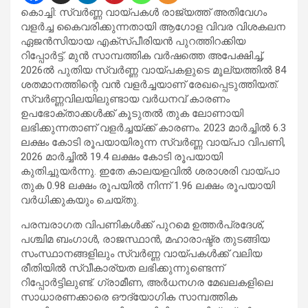
കൊച്ചി: സ്വർണ്ണ വായ്പകൾ രാജ്യത്ത് അതിവേഗം
വളർച്ച കൈവരിക്കുന്നതായി ആഗോള വിവര വിശകലന
ഏജൻസിയായ എക്സ്പീരിയൻ പുറത്തിറക്കിയ
റിപ്പോർട്ട്. മുൻ സാമ്പത്തിക വർഷത്തെ അപേക്ഷിച്ച്,
2026ൽ പുതിയ സ്വർണ്ണ വായ്പകളുടെ മൂല്യത്തിൽ 84
ശതമാനത്തിന്റെ വൻ വളർച്ചയാണ് രേഖപ്പെടുത്തിയത്.
സ്വർണ്ണവിലയിലുണ്ടായ വർധനവ് കാരണം
ഉപഭോക്താക്കൾക്ക് കൂടുതൽ തുക ലോണായി
ലഭിക്കുന്നതാണ് വളർച്ചയ്ക്ക് കാരണം. 2023 മാർച്ചിൽ 6.3
ലക്ഷം കോടി രൂപയായിരുന്ന സ്വർണ്ണ വായ്പാ വിപണി,
2026 മാർച്ചിൽ 19.4 ലക്ഷം കോടി രൂപയായി
കുതിച്ചുയർന്നു. ഇതേ കാലയളവിൽ ശരാശരി വായ്പാ
തുക 0.98 ലക്ഷം രൂപയിൽ നിന്ന് 1.96 ലക്ഷം രൂപയായി
വർധിക്കുകയും ചെയ്തു.
പരമ്പരാഗത വിപണികൾക്ക് പുറമെ ഉത്തർപ്രദേശ്,
പശ്ചിമ ബംഗാൾ, രാജസ്ഥാൻ, മഹാരാഷ്ട്ര തുടങ്ങിയ
സംസ്ഥാനങ്ങളിലും സ്വർണ്ണ വായ്പകൾക്ക് വലിയ
രീതിയിൽ സ്വീകാര്യത ലഭിക്കുന്നുണ്ടെന്ന്
റിപ്പോർട്ടിലുണ്ട്. ഗ്രാമീണ, അർധനഗര മേഖലകളിലെ
സാധാരണക്കാരെ ഔദ്യോഗിക സാമ്പത്തിക