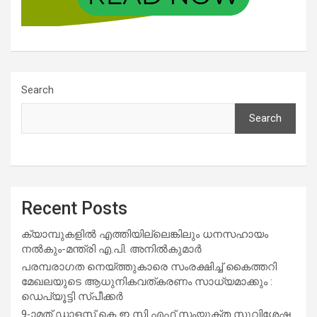
Search
Search
Recent Posts
ക്യാമ്പുകളിൽ എത്തിയില്ലെങ്കിലും ധനസഹായം
നൽകും-മന്ത്രി എ.പി. അനിൽകുമാർ
പരമ്പരാഗത നെയ്ത്തുകാരെ സംരക്ഷിച്ച് കൈത്തറി
മേഖലയുടെ ആധുനികവത്കരണം സാധ്യമാക്കും :
ഡെപ്യൂട്ടി സ്പീക്കർ
9-ാമത് ഡാളസ് കെ ഇ സി എഫ് സംയുക്ത സുവിശേഷ