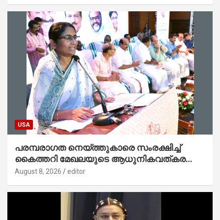
USA
പരമ്പരാഗത നെയ്ത്തുകാരെ സംരക്ഷിച്ച്
കൈത്തറി മേഖലയുടെ ആധുനികവത്കരണം
സാധ്യമാക്കും : ഡെപ്യൂട്ടി സ്പീക്കർ
August 8, 2026
editor