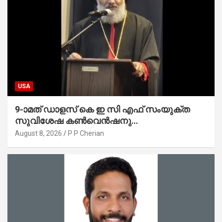
USA
9-ാമത് ഡാളസ് കെ ഇ സി എഫ് സംയുക്ത
സുവിശേഷ കൺവെൻഷനു
പ്രാർത്ഥനാനിർഭരമായ തുടക്കം
August 8, 2026
P P Cherian