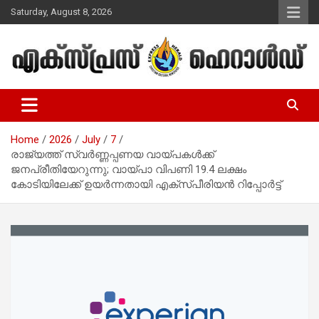
Skip
Saturday, August 8, 2026
to
content
Malayalam Christian News
Express Herald – Malayalam
Christian News
Home
2026
July
7
രാജ്യത്ത് സ്വർണ്ണപ്പണയ വായ്പകൾക്ക്
ജനപ്രീതിയേറുന്നു; വായ്പാ വിപണി 19.4 ലക്ഷം
കോടിയിലേക്ക് ഉയർന്നതായി എക്സ്പീരിയൻ റിപ്പോർട്ട്