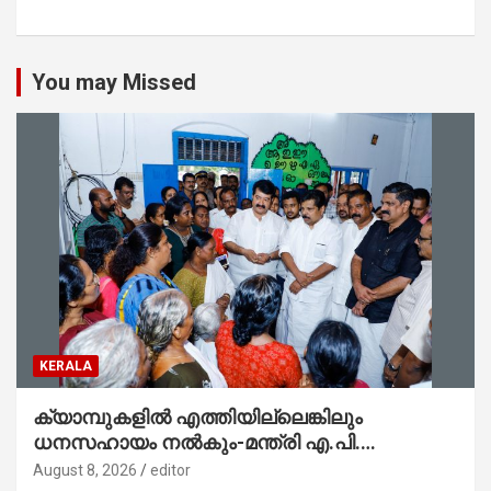
You may Missed
KERALA
ക്യാമ്പുകളിൽ എത്തിയില്ലെങ്കിലും
ധനസഹായം നൽകും-മന്ത്രി എ.പി.
അനിൽകുമാർ
August 8, 2026
editor