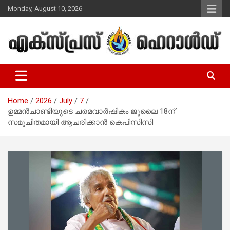
Skip
Monday, August 10, 2026
to
content
Malayalam Christian News
Express Herald – Malayalam
Christian News
Home
2026
July
7
ഉമ്മന്‍ചാണ്ടിയുടെ ചരമവാര്‍ഷികം ജൂലൈ 18ന്
സമുചിതമായി ആചരിക്കാന്‍ കെപിസിസി