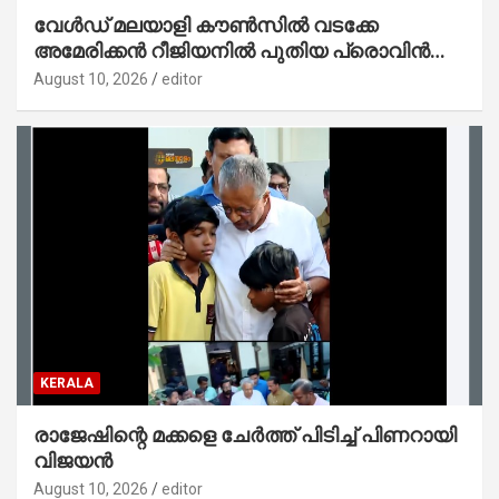
വേൾഡ് മലയാളി കൗൺസിൽ വടക്കേ
അമേരിക്കൻ റീജിയനിൽ പുതിയ പ്രൊവിൻസ്;
ഗ്രേറ്റർ ഷാർലറ്റ് പ്രൊവിൻസിന് തുടക്കം
August 10, 2026
editor
KERALA
രാജേഷിന്റെ മക്കളെ ചേർത്ത് പിടിച്ച് പിണറായി
വിജയൻ
August 10, 2026
editor