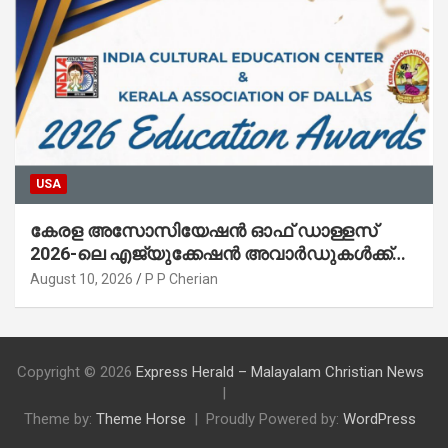
USA
കേരള അസോസിയേഷൻ ഓഫ് ഡാള്ളസ്
2026-ലെ എജ്യുക്കേഷൻ അവാർഡുകൾക്ക്
അപേക്ഷ ക്ഷണിച്ചു
August 10, 2026
P P Cherian
Copyright © 2026
Express Herald – Malayalam Christian News
Theme by:
Theme Horse
Proudly Powered by:
WordPress