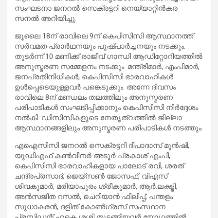
സംഘടനാ ജനറല്‍ സെക്രട്ടറി നെയ്യാറ്റിന്‍കര
സനല്‍ അറിയിച്ചു.
ജൂലൈ 18ന് രാവിലെ 9ന് കെപിസിസി ആസ്ഥാനത്ത്
സര്‍വമത പ്രാര്‍ഥനയും പുഷ്പാര്‍ച്ചനയും നടക്കും.
തുടര്‍ന്ന് 10 മണിക്ക് രാജീവ് ഗാന്ധി ആഡിറ്റോറിയത്തില്‍
അനുസ്മരണ സമ്മേളനം നടക്കും. മന്ത്രിമാര്‍, എംപിമാര്‍,
ജനപ്രതിനിധികള്‍, കെപിസിസി ഭാരവാഹികള്‍
ഉള്‍പ്പെടെയുള്ളവര്‍ പങ്കെടുക്കും. അന്നേ ദിവസം
രാവിലെ 8ന് മണ്ഡലം തലത്തിലും അനുസ്മരണ
പരിപാടികള്‍ സംഘടിപ്പിക്കാനും കെപിസിസി നിര്‍ദ്ദേശം
നല്‍കി. ഡിസിസികളുടെ നേതൃത്വത്തില്‍ ജില്ലാ
ആസ്ഥാനങ്ങളിലും അനുസ്മരണ പരിപാടികള്‍ നടത്തും.
എഐസിസി ജനറല്‍ സെക്രട്ടറി ദീപാദാസ് മുന്‍ഷി,
യുഡിഎഫ് കണ്‍വീനര്‍ അടൂര്‍ പ്രകാശ് എംപി,
കെപിസിസി ഭാരവാഹികളായ പാലോട് രവി, ശരത്
ചന്ദ്രപ്രസാദ്, ജെയ്‌സണ്‍ ജോസഫ്, വിഎസ്
ശിവകുമാര്‍, മരിയാപുരം ശ്രീകുമാര്‍, ആര്‍.ലക്ഷ്മി,
അന്‍സജിത റസല്‍, ചെറിയാന്‍ ഫിലിപ്പ്, പന്തളം
സുധാകരന്‍, ദളിത് കോണ്‍ഗ്രസ് സംസ്ഥാന
പ്രസിഡന്റ് എകെ ശശി തുടങ്ങിയവര്‍ യോഗത്തില്‍