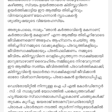
കഴിഞ്ഞു. സ്വയം ഉയർത്താതെ ക്രിസ്തുവിനെ
ഉയർത്തിക്കാട്ടിയ ഈ ആത്മീയ തിരിച്ചറിവും
വിനയവുമാണ് യോഹന്നാൻ സ്നാപകന്റെ
ശുശ്രൂഷയുടെ വിജയരഹസ്യം.
അതുപോലെ, നാമും “ഞാൻ കർത്താവിന്റെ മകനാണ്,
കർത്താവിന്റെ മകളാണ്” എന്ന ആത്മീയ തിരിച്ചറിവോടെ
ജീവിക്കണമെന്ന് അദ്ദേഹം ആഹ്വാനം ചെയ്തു. ആ
തിരിച്ചറിവ് നമ്മുടെ വാക്കുകളിലും പ്രവൃത്തികളിലും
ജീവിതസാക്ഷ്യമായും പ്രതിഫലിക്കണം. നമ്മുടെ
ജീവിതം ക്രിസ്തുവിനെ വെളിപ്പെടുത്തുന്ന സാക്ഷ്യമായി
മാറുമ്പോഴാണ് ദൈവഹിതം നമ്മിലൂടെ നിറവേറുന്നത്.
ഈ ആത്മീയ സത്യം ജീവിതത്തിൽ പ്രാവർത്തികമാക്കി,
ക്രിസ്തുവിന്റെ യഥാർത്ഥ സാക്ഷികളായി ജീവിക്കാൻ
ഓരോ വിശ്വാസിയെയും പ്രഭാഷകൻ ഉദ്ബോധിപ്പിച്ചു.
ഡെട്രോയിറ്റിൽ നിന്നുള്ള ഐ പി എൽ കോർഡിനേറ്റർ
. സി. വി. സാമുവൽ യോഗത്തിൽ പങ്കെടുത്തവർക്ക്
ഹൃദ്യമായ സ്വാഗതമാശംസിച്ചുകൊണ്ട് ചടങ്ങുകൾക്ക്
തുടക്കം കുറിച്ചു. ജയരാജ് തോമസ് (ഡെട്രോയിറ്റ്)
പ്രാരംഭ പ്രാർത്ഥന നടത്തി. തുടർന്ന് ന്യൂയോർക്കിൽ