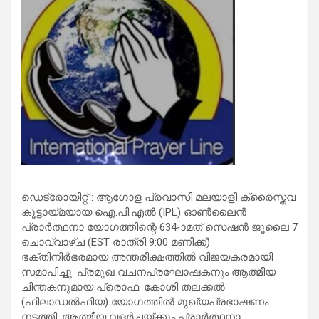
ഡെട്രോയിറ്റ് : ആഗോള പ്രവാസി മലയാളി ക്രൈസ്തവ
കൂട്ടായ്മയായ ഐ.പി.എൽ (IPL) ഓൺലൈൻ
പ്രാർത്ഥനാ യോഗത്തിന്റെ 634-ാമത് സെഷൻ ജൂലൈ 7
ചൊവ്വാഴ്ച (EST രാത്രി 9:00 മണിക്ക്)
ഭക്തിനിർഭരമായ അന്തരീക്ഷത്തിൽ വിജയകരമായി
സമാപിച്ചു. പ്രമുഖ വചനപ്രഘോഷകനും ആത്മീയ
ചിന്തകനുമായ പ്രൊഫ. കോശി തലക്കൽ
(ഫിലാഡൽഫിയ) യോഗത്തിൽ മുഖ്യപ്രഭാഷണം
നടത്തി. ആത്മീയ വളർച്ചയ്ക്കും പ്രാർത്ഥനാ