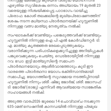
നിന്നുള്ള മേരിക്കുട്ടി കുര്യൻ വിശുദ്ധ യോഹന്നാൻ
എഴുതിയ സുവിശേഷം ഒന്നാം അധ്യായം 19 മുതൽ 23
വരെയുള്ള നിശ്ചയിക്കപ്പെട്ട പാഠഭാഗം വായിച്ചു .
പ്രൊഫ. കോശി തലക്കലിന്റെ മുഖ്യപ്രഭാഷണത്തിന്
ശേഷം നടന്ന മധ്യസ്ഥ പ്രാർത്ഥനയ്ക്ക് ഹൂസ്റ്റണിൽ
നിന്നുള്ള വത്സ മാത്യു നേതൃത്വം നൽകി.
സംഘാടകർക്ക് വേണ്ടിയും പങ്കെടുത്തവർക്ക് വേണ്ടിയും
ഹൂസ്റ്റണിൽ നിന്നുള്ള ഐ പി എൽ കോർഡിനേറ്റർ. ടി.
എ. മാത്യു കൃതജ്ഞത രേഖപ്പെടുത്തുകയും
വരാനിരിക്കുന്ന പരിപാടികളെക്കുറിച്ചുള്ള അറിയിപ്പുകൾ
പങ്കുവെക്കുകയും ചെയ്തു. ഡെട്രോയിറ്റിൽ നിന്നുള്ള
റവ. ഡോ. ഇട്ടി മാത്യൂസിന്റെ സമാപന
പ്രാർത്ഥനയോടും ആശീർവാദത്തോടും കൂടി ഈ
വാരത്തെ പ്രാർത്ഥനാ യോഗം ഭക്തിസാന്ദ്രമായി
സമാപിച്ചു. യോഗത്തിന്റെ സുഗമമായ നടത്തിപ്പിനായി
ഹൂസ്റ്റണിൽ നിന്നും ശ്രീ. ഷിജു ജോർജ്, ശ്രീ. ജോസഫ്
ടി. ജോർജ് (രാജു) എന്നിവർ ആവശ്യമായ സാങ്കേതിക
സഹായങ്ങൾ നൽകി.
അടുത്ത വാരം2026 ജൂലൈ 14 ചൊവ്വാഴ്ച നടക്കുന്ന
635-ാമത് സെഷനിൽ കാനഡയിൽ നിന്നുള്ള പ്രമുഖ