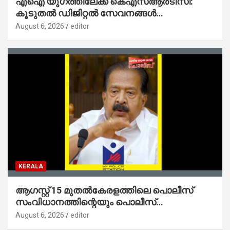
എഐ യുഗത്തിലേക്ക് കെഎസ്ആർടിസി:
കൂടുതൽ ഡിജിറ്റൽ സേവനങ്ങൾ
ജനങ്ങളിലേക്കെത്തിക്കും – മന്ത്രി സി പി
August 6, 2026
editor
ജോൺ
KERALA
ആഗസ്റ്റ് 15 മുതല്‍കേരളത്തിലെ പൊലീസ്
സംവിധാനത്തിന്റെയും പൊലീസ്
സ്റ്റേഷനുകളുടെയും മുഖഛായ മാറുകയാണ് :
August 6, 2026
editor
ആഭ്യന്തരമന്ത്രി ശ്രീ.രമേശ് ചെന്നിത്തല