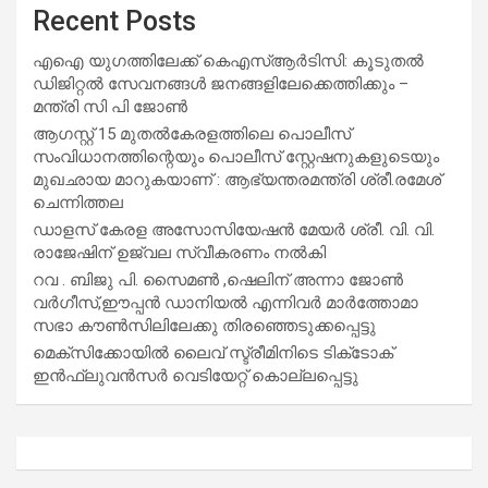
Recent Posts
എഐ യുഗത്തിലേക്ക് കെഎസ്ആർടിസി: കൂടുതൽ
ഡിജിറ്റൽ സേവനങ്ങൾ ജനങ്ങളിലേക്കെത്തിക്കും –
മന്ത്രി സി പി ജോൺ
ആഗസ്റ്റ് 15 മുതല്‍കേരളത്തിലെ പൊലീസ്
സംവിധാനത്തിന്റെയും പൊലീസ് സ്റ്റേഷനുകളുടെയും
മുഖഛായ മാറുകയാണ് : ആഭ്യന്തരമന്ത്രി ശ്രീ.രമേശ്
ചെന്നിത്തല
ഡാളസ് കേരള അസോസിയേഷൻ മേയർ ശ്രീ. വി. വി.
രാജേഷിന് ഉജ്വല സ്വീകരണം നൽകി
റവ . ബിജു പി. സൈമൺ ,ഷെലിന് അന്നാ ജോൺ
വർഗീസ്,ഈപ്പൻ ഡാനിയൽ എന്നിവർ മാർത്തോമാ
സഭാ കൗൺസിലിലേക്കു തിരഞ്ഞെടുക്കപ്പെട്ടു
മെക്സിക്കോയിൽ ലൈവ് സ്ട്രീമിനിടെ ടിക്‌ടോക്
ഇൻഫ്ലുവൻസർ വെടിയേറ്റ് കൊല്ലപ്പെട്ടു