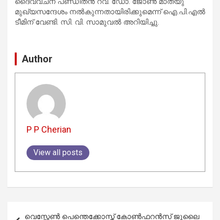
ദൈവവചന പണ്ഡിതൻ റവ. ഡോ. ജോൺ മാത്യു
മുഖ്യസന്ദേശം നൽകുന്നതായിരിക്കുമെന്ന് ഐ.പി.എൽ
ടീമിന് വേണ്ടി. സി. വി. സാമുവൽ അറിയിച്ചു.
Author
P P Cherian
View all posts
Post
വെസ്റ്റേൺ പെന്തെക്കോസ്ത് കോൺഫറൻസ് ജൂലൈ