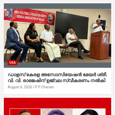
USA
ഡാളസ് കേരള അസോസിയേഷൻ മേയർ ശ്രീ.
വി. വി. രാജേഷിന് ഉജ്വല സ്വീകരണം നൽകി
August 6, 2026
P P Cherian