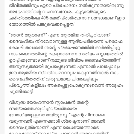
ജീവിതത്തിനും ഏറെ പ്രചോദനം നൽകുന്നതായിരുന്നു
അദ്ദേഹത്തിന്റെ വചനസന്ദേശം. കൂട്ടായ്മയുടെ
ചരിത്രത്തിലെ 495-ാമത് പ്രാർത്ഥനാ സന്ദേശമാണ് ഈ
യോഗത്തിൽ പങ്കുവെക്കപ്പെട്ടത്.
“ഞാൻ ആരാണ്?” എന്ന ആത്മീയ തിരിച്ചറിവാണ്
ദൈവഹിതം നിറവേറാനുള്ള ആദ്യപടിയെന്ന് പ്രൊഫ.
കോശി തലക്കൽ തന്റെ പ്രഭാഷണത്തിൽ ഓർമ്മിപ്പിച്ചു.
നാം ദൈവത്തിന്റെ മക്കളാണെന്ന സത്യം ഹൃദയത്തിൽ
ഉറപ്പിക്കുമ്പോഴാണ് നമ്മുടെ ജീവിതം ദൈവഹിതത്തിന്
അനുസൃതമായി രൂപപ്പെടുന്നത്. എന്നാൽ പലപ്പോഴും
ഈ ആത്മീയ സ്വത്വം മറന്നുപോകുന്നതിനാൽ നാം
ദൈവഹിതത്തിന് വിരുദ്ധമായ ചിന്തകളിലും
പ്രവൃത്തികളിലും അകപ്പെട്ടുപോകുന്നുവെന്ന് അദ്ദേഹം
ചൂണ്ടിക്കാട്ടി.
വിശുദ്ധ യോഹന്നാൻ സ്നാപകൻ തന്റെ
ദൗത്യത്തെക്കുറിച്ച് വ്യക്തമായ
ബോധ്യമുള്ളവനായിരുന്നു. “എന്റെ പിന്നാലെ
വരുന്നവൻ എന്നെക്കാൾ ശ്രേഷ്ഠനാണ്; അവൻ
ദൈവപുത്രനാണ്” എന്ന് ധൈര്യത്തോടെ
ലോകത്തോട് സാക്ഷ്യം പറയാൻ അദ്ദേഹത്തിന്