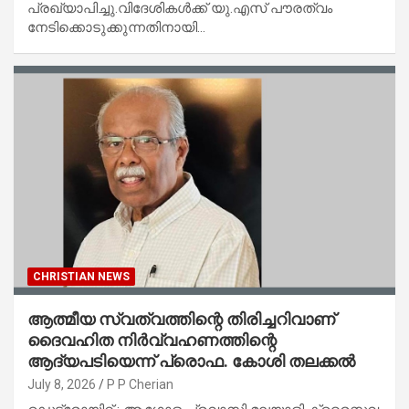
പ്രഖ്യാപിച്ചു.വിദേശികൾക്ക് യു.എസ് പൗരത്വം
നേടിക്കൊടുക്കുന്നതിനായി…
CHRISTIAN NEWS
ആത്മീയ സ്വത്വത്തിന്റെ തിരിച്ചറിവാണ്
ദൈവഹിത നിർവ്വഹണത്തിന്റെ
ആദ്യപടിയെന്ന് പ്രൊഫ. കോശി തലക്കൽ
July 8, 2026
P P Cherian