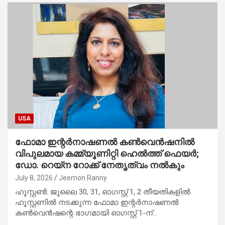
USA
ഫോമാ ഇന്റർനാഷണൽ കൺവെൻഷനിൽ
വിപുലമായ കമ്മ്യൂണിറ്റി ഹെൽത്ത് ഫെയർ;
ഡോ. റെയ്‌ന റോക്ക് നേതൃത്വം നൽകും
July 8, 2026
Jeemon Ranny
ഹൂസ്റ്റൺ: ജൂലൈ 30, 31, ഓഗസ്റ്റ് 1, 2 തീയതികളിൽ
ഹൂസ്റ്റണിൽ നടക്കുന്ന ഫോമാ ഇന്റർനാഷണൽ
കൺവെൻഷന്റെ ഭാഗമായി ഓഗസ്റ്റ് 1-ന്…