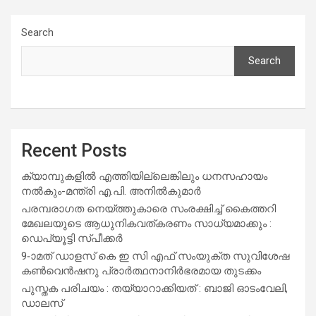
Search
Search
Recent Posts
ക്യാമ്പുകളിൽ എത്തിയില്ലെങ്കിലും ധനസഹായം
നൽകും-മന്ത്രി എ.പി. അനിൽകുമാർ
പരമ്പരാഗത നെയ്ത്തുകാരെ സംരക്ഷിച്ച് കൈത്തറി
മേഖലയുടെ ആധുനികവത്കരണം സാധ്യമാക്കും :
ഡെപ്യൂട്ടി സ്പീക്കർ
9-ാമത് ഡാളസ് കെ ഇ സി എഫ് സംയുക്ത സുവിശേഷ
കൺവെൻഷനു പ്രാർത്ഥനാനിർഭരമായ തുടക്കം
പുസ്തക പരിചയം : തയ്യാറാക്കിയത് : ബാജി ഓടംവേലി,
ഡാലസ്