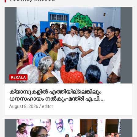
KERALA
ക്യാമ്പുകളിൽ എത്തിയില്ലെങ്കിലും
ധനസഹായം നൽകും-മന്ത്രി എ.പി.
അനിൽകുമാർ
August 8, 2026
editor