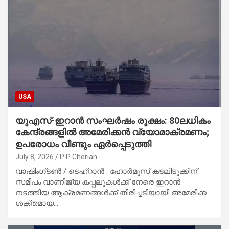
USA
യുഎസ്-ഇറാൻ സംഘർഷം രൂക്ഷം: 80ലധികം
കേന്ദ്രങ്ങളിൽ അമേരിക്കൻ വ്യോമാക്രമണം;
ഉപരോധം വീണ്ടും ഏർപ്പെടുത്തി
July 8, 2026
P P Cherian
വാഷിംഗ്ടൺ / ടെഹ്റാൻ : ഹോർമുസ് കടലിടുക്കിന്
സമീപം വാണിജ്യ കപ്പലുകൾക്ക് നേരെ ഇറാൻ
നടത്തിയ ആക്രമണങ്ങൾക്ക് തിരിച്ചടിയായി അമേരിക്ക
ശക്തമായ…