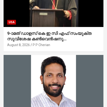
USA
9-ാമത് ഡാളസ് കെ ഇ സി എഫ് സംയുക്ത
സുവിശേഷ കൺവെൻഷനു
പ്രാർത്ഥനാനിർഭരമായ തുടക്കം
August 8, 2026
P P Cherian