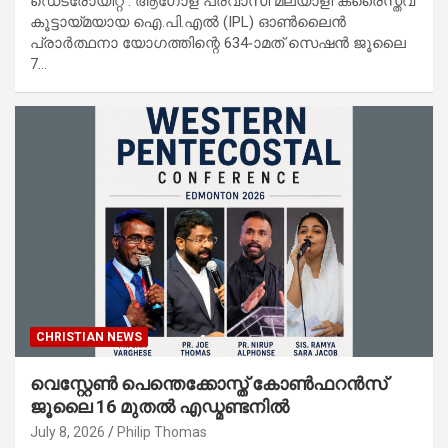
ഡെട്രോയിറ്റ് : ആഗോള പ്രവാസി മലയാളി ക്രൈസ്തവ
കൂട്ടായ്മയായ ഐ.പി.എൽ (IPL) ഓൺലൈൻ
പ്രാർത്ഥനാ യോഗത്തിന്റെ 634-ാമത് സെഷൻ ജൂലൈ
7…
CHRISTIAN NEWS
വെസ്റ്റേൺ പെന്തെക്കോസ്ത് കോൺഫറൻസ്
ജൂലൈ 16 മുതൽ എഡ്മണ്ടനിൽ
July 8, 2026
Philip Thomas