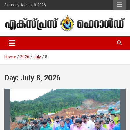
Skip
Saturday, August 8, 2026
to
content
Malayalam Christian News
Express Herald – Malayalam
Christian News
Home
2026
July
8
Day:
July 8, 2026