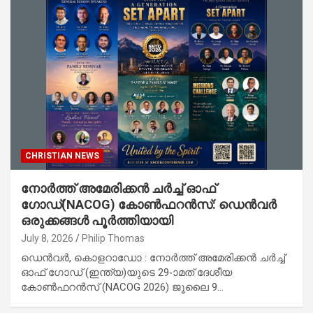
CHRISTIAN NEWS
നോർത്ത് അമേരിക്കൻ ചർച്ച് ഓഫ്
ഗോഡ്(NACOG) കോൺഫറൻസ്: ഡെൻവർ
ഒരുക്കങ്ങൾ പൂർത്തിയായി
July 8, 2026
Philip Thomas
ഡെൻവർ, കൊളറാഡോ : നോർത്ത് അമേരിക്കൻ ചർച്ച്
ഓഫ് ഗോഡ് (ഇന്ത്യ)യുടെ 29-ാമത് ദേശീയ
കോൺഫറൻസ് (NACOG 2026) ജൂലൈ 9…