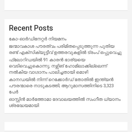
Recent Posts
കോ-ഓർഡിനേറ്റർ നിയമനം
ജന്മാവകാശ പൗരത്വം പരിമിതപ്പെടുത്തുന്ന പുതിയ
രണ്ട് എക്സിക്യൂട്ടീവ് ഉത്തരവുകളിൽ ട്രംപ് ഒപ്പുവെച്ചു
ഫ്ലോറിഡയിൽ 91 കാരൻ ഭാര്യയെ
വെടിവെച്ചുകൊന്നു; നഴ്സിങ് ഹോമിലാക്കില്ലെന്ന്
നൽകിയ വാഗ്ദാനം പാലിച്ചതായി മൊഴി
കാനഡയിൽ നിന്ന് റെക്കോർഡ് തോതിൽ ഇന്ത്യൻ
പൗരന്മാരെ നാടുകടത്തി; ആറുമാസത്തിനിടെ 3,323
പേർ
ഓസ്റ്റിൻ മാർത്തോമാ ദേവാലയത്തിൽ സംഗീത ധ്യാനം
ശ്രദ്ധേയമായി