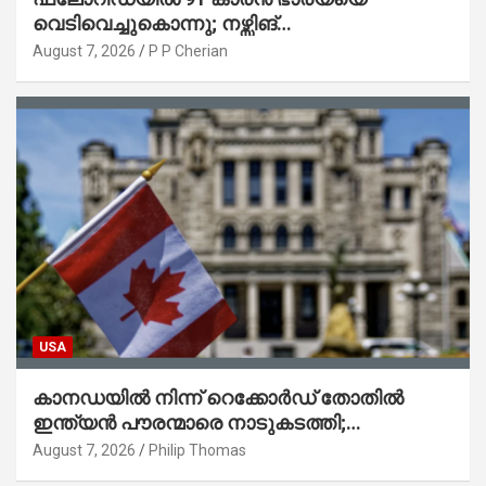
വെടിവെച്ചുകൊന്നു; നഴ്സിങ്
ഹോമിലാക്കില്ലെന്ന് നൽകിയ വാഗ്ദാനം
August 7, 2026
P P Cherian
പാലിച്ചതായി മൊഴി
USA
കാനഡയിൽ നിന്ന് റെക്കോർഡ് തോതിൽ
ഇന്ത്യൻ പൗരന്മാരെ നാടുകടത്തി;
ആറുമാസത്തിനിടെ 3,323 പേർ
August 7, 2026
Philip Thomas