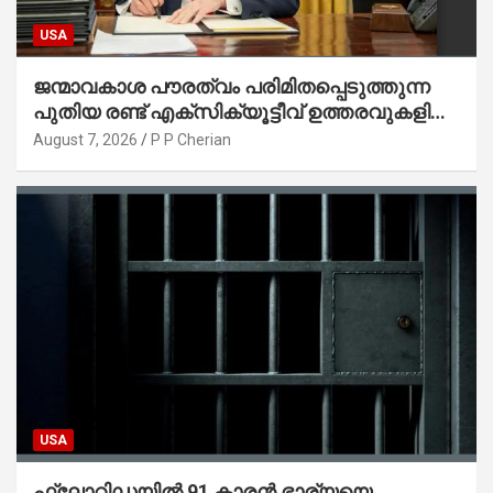
USA
ജന്മാവകാശ പൗരത്വം പരിമിതപ്പെടുത്തുന്ന
പുതിയ രണ്ട് എക്സിക്യൂട്ടീവ് ഉത്തരവുകളിൽ
ട്രംപ് ഒപ്പുവെച്ചു
August 7, 2026
P P Cherian
USA
ഫ്ലോറിഡയിൽ 91 കാരൻ ഭാര്യയെ