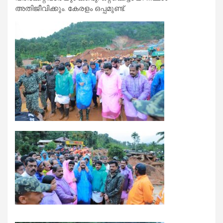
അതിജീവിക്കും. കേരളം ഒപ്പമുണ്ട്.