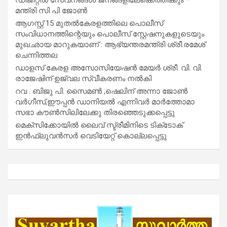
മന്ത്രി സി പി ജോൺ
ആഗസ്റ്റ് 15 മുതല്‍കേരളത്തിലെ പൊലീസ്
സംവിധാനത്തിന്റെയും പൊലീസ് സ്റ്റേഷനുകളുടെയും
മുഖഛായ മാറുകയാണ് : ആഭ്യന്തരമന്ത്രി ശ്രീ.രമേശ്
ചെന്നിത്തല
ഡാളസ് കേരള അസോസിയേഷൻ മേയർ ശ്രീ. വി. വി.
രാജേഷിന് ഉജ്വല സ്വീകരണം നൽകി
റവ . ബിജു പി. സൈമൺ ,ഷെലിന് അന്നാ ജോൺ
വർഗീസ്,ഈപ്പൻ ഡാനിയൽ എന്നിവർ മാർത്തോമാ
സഭാ കൗൺസിലിലേക്കു തിരഞ്ഞെടുക്കപ്പെട്ടു
മെക്സിക്കോയിൽ ലൈവ് സ്ട്രീമിനിടെ ടിക്‌ടോക്
ഇൻഫ്ലുവൻസർ വെടിയേറ്റ് കൊല്ലപ്പെട്ടു