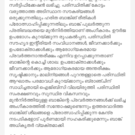
സർട്ടിഫിക്കേഷൻ ലഭിച്ചു. പരിസ്ഥിതിക്ക് കോട്ടം
വരുത്താത്ത അടിസ്ഥാന സൗകര്യങ്ങൾ
ഒരുക്കുന്നതിലും ഹരിത ബാങ്കിങ് രീതികൾ
പ്രോത്സാഹിപ്പിക്കുന്നതിലും ബാങ്ക് പുലർത്തുന്ന
പ്രതിബദ്ധതയെ മുൻനിർത്തിയാണ് അംഗീകാരം. ഊർജ
ഉപഭോഗം കുറയ്ക്കുന്ന രൂപകൽപ്പന, പരിസ്ഥിതി
സൗഹൃദ ഇന്റീരിയർ സംവിധാനങ്ങൾ, ജീവനക്കാർക്കും
ഉപഭോക്താക്കൾക്കും ആരോഗ്യകരമായ
പ്രവർത്തനാന്തരീക്ഷം എന്നിവ ഉറപ്പാക്കുന്നതാണ്
ബാങ്കിന്റെ കൊച്ചി ശാഖ. ഉപഭോക്താക്കൾക്കും
ജീവനക്കാർക്കും ആരോഗ്യകരമായ അന്തരീക്ഷം
സൃഷ്ടിക്കാനും മാലിന്യങ്ങൾ പുറന്തള്ളാതെ പരിസ്ഥിതി
ആഘാതം പരമാവധി കുറയ്ക്കാനും ബ്രാഞ്ചിന്
സാധിച്ചതായി ഐജിബിസി വിലയിരുത്തി. പരിസ്ഥിതി
സംരക്ഷണവും സുസ്ഥിര വികസനവും
മുൻനിർത്തിയുള്ള ബാങ്കിന്റെ പ്രവർത്തനങ്ങൾക്ക് ലഭിച്ച
അംഗീകാരത്തിൽ സന്തോഷമുണ്ടെന്നും ഉത്തരവാദിത്ത
ബാങ്കിങ് ശീലങ്ങളെ പ്രോത്സാഹിപ്പിക്കുന്ന കേന്ദ്ര
നടപടികളോട് പൂർണമായി സഹകരിക്കുമെന്നും ബാങ്ക്
അധികൃതർ വ്യക്തമാക്കി.