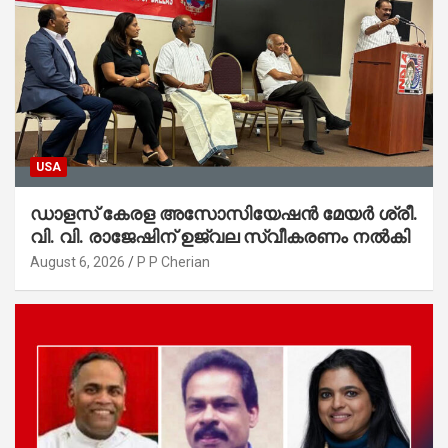
USA
ഡാളസ് കേരള അസോസിയേഷൻ മേയർ ശ്രീ.
വി. വി. രാജേഷിന് ഉജ്വല സ്വീകരണം നൽകി
August 6, 2026
P P Cherian