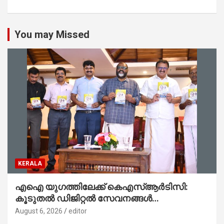
You may Missed
KERALA
എഐ യുഗത്തിലേക്ക് കെഎസ്ആർടിസി:
കൂടുതൽ ഡിജിറ്റൽ സേവനങ്ങൾ
ജനങ്ങളിലേക്കെത്തിക്കും – മന്ത്രി സി പി
August 6, 2026
editor
ജോൺ