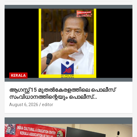
KERALA
ആഗസ്റ്റ് 15 മുതല്‍കേരളത്തിലെ പൊലീസ്
സംവിധാനത്തിന്റെയും പൊലീസ്
സ്റ്റേഷനുകളുടെയും മുഖഛായ മാറുകയാണ് :
August 6, 2026
editor
ആഭ്യന്തരമന്ത്രി ശ്രീ.രമേശ് ചെന്നിത്തല