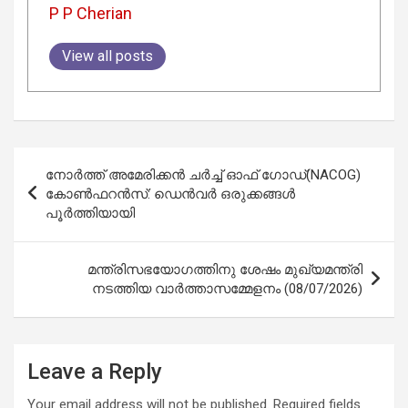
P P Cherian
View all posts
Post
നോർത്ത് അമേരിക്കൻ ചർച്ച് ഓഫ് ഗോഡ്(NACOG)
navigation
കോൺഫറൻസ്: ഡെൻവർ ഒരുക്കങ്ങൾ
പൂർത്തിയായി
മന്ത്രിസഭയോഗത്തിനു ശേഷം മുഖ്യമന്ത്രി
നടത്തിയ വാര്‍ത്താസമ്മേളനം (08/07/2026)
Leave a Reply
Your email address will not be published.
Required fields