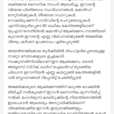
ശക്തമായ സൈനിക നടപടി ആരംഭിച്ചു. ഇറാന്റെ
വ്യോമ പ്രതിരോധ സംവിധാനങ്ങൾ, കമാൻഡ്
നെറ്റ്‌വർക്കുകൾ, തീരദേശ റഡാറുകൾ,
റെവല്യൂഷണറി ഗാർഡിന്റെ ചെറുബോട്ടുകൾ
എന്നിവയുൾപ്പെടെ 80-ലധികം കേന്ദ്രങ്ങളിലാണ്
യുഎസ് സെൻട്രൽ കമാൻഡ് ആക്രമണം നടത്തിയത്.
കൂടാതെ ഇറാന്റെ എണ്ണ വില്പനയ്ക്കുമേൽ അമേരിക്ക
വീണ്ടും കർശന ഉപരോധം ഏർപ്പെടുത്തി.
അയൽരാജ്യമായ തുർക്കിയിൽ ട്രംപ് ഉൾപ്പെടെയുള്ള
നാറ്റോ നേതാക്കളുടെ ഉച്ചകോടി
നടക്കുന്നതിനിടയിലാണ് ഈ ആക്രമണം. ബന്ദർ
അബ്ബാസ്, സിറിക്, ഖാർഗ് ഐലൻഡ് തുടങ്ങിയ
പ്രധാന ഇറാനിയൻ എണ്ണ കയറ്റുമതി കേന്ദ്രങ്ങളിൽ
വൻ സ്ഫോടനങ്ങൾ റിപ്പോർട്ട് ചെയ്തിട്ടുണ്ട്.
അമേരിക്കയുടെ ആക്രമണത്തിന് കടുത്ത ഭാഷയിൽ
തിരിച്ചടി നൽകുമെന്ന് ഇറാൻ സൈന്യം മുന്നറിയിപ്പ്
നൽകി. ഹോർമുസ് കടലിടുക്കിന്റെ നിയന്ത്രണത്തിൽ
ഇടപെടാൻ ആരെയും അനുവദിക്കില്ലെന്ന്
വ്യക്തമാക്കിയ ഇറാൻ, ഇരുരാജ്യങ്ങളും
തമ്മിലുണ്ടായിരുന്ന താല്ക്കാലിക വെടിനിർത്തൽ കരാർ