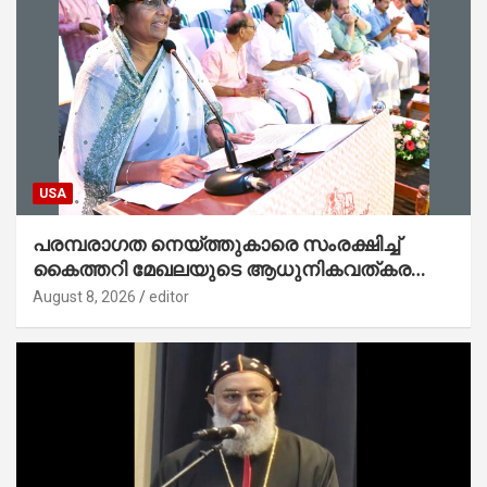
USA
പരമ്പരാഗത നെയ്ത്തുകാരെ സംരക്ഷിച്ച്
കൈത്തറി മേഖലയുടെ ആധുനികവത്കരണം
സാധ്യമാക്കും : ഡെപ്യൂട്ടി സ്പീക്കർ
August 8, 2026
editor