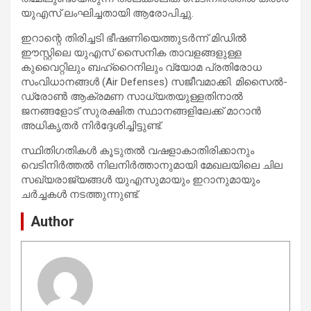
യുഎസ് ലംഘിച്ചതായി ആരോപിച്ചു.
ഇറാന്റെ തിരിച്ചടി ഭീഷണിയെത്തുടർന്ന് മിഡിൽ
ഈസ്റ്റിലെ യുഎസ് സൈനിക താവളങ്ങളുള്ള
കുവൈറ്റിലും ബഹ്റൈനിലും വ്യോമ പ്രതിരോധ
സംവിധാനങ്ങൾ (Air Defenses) സജീവമാക്കി. മിസൈൽ-
ഡ്രോൺ ആക്രമണ സാധ്യതയുള്ളതിനാൽ
ജനങ്ങളോട് സുരക്ഷിത സ്ഥാനങ്ങളിലേക്ക് മാറാൻ
അധികൃതർ നിർദ്ദേശിച്ചിട്ടുണ്ട്.
സ്ഥിതിഗതികൾ കൂടുതൽ വഷളാകാതിരിക്കാനും
വെടിനിർത്തൽ നിലനിർത്താനുമായി മേഖലയിലെ ചില
സഖ്യരാജ്യങ്ങൾ യുഎസുമായും ഇറാനുമായും
ചർച്ചകൾ നടത്തുന്നുണ്ട്.
Author