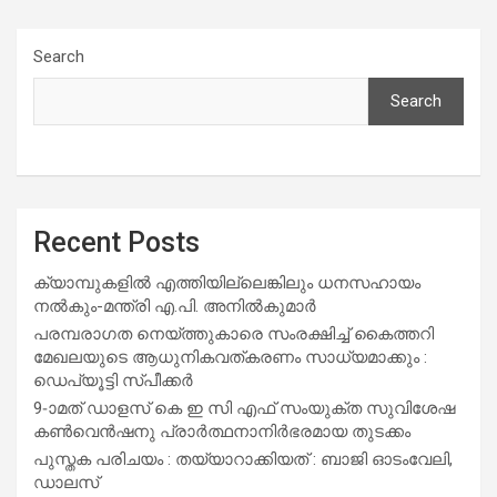
Search
Search
Recent Posts
ക്യാമ്പുകളിൽ എത്തിയില്ലെങ്കിലും ധനസഹായം
നൽകും-മന്ത്രി എ.പി. അനിൽകുമാർ
പരമ്പരാഗത നെയ്ത്തുകാരെ സംരക്ഷിച്ച് കൈത്തറി
മേഖലയുടെ ആധുനികവത്കരണം സാധ്യമാക്കും :
ഡെപ്യൂട്ടി സ്പീക്കർ
9-ാമത് ഡാളസ് കെ ഇ സി എഫ് സംയുക്ത സുവിശേഷ
കൺവെൻഷനു പ്രാർത്ഥനാനിർഭരമായ തുടക്കം
പുസ്തക പരിചയം : തയ്യാറാക്കിയത് : ബാജി ഓടംവേലി,
ഡാലസ്