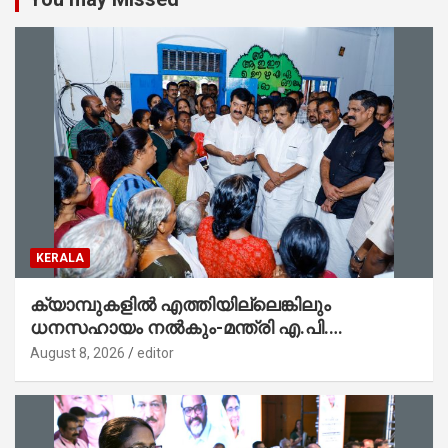
KERALA
ക്യാമ്പുകളിൽ എത്തിയില്ലെങ്കിലും
ധനസഹായം നൽകും-മന്ത്രി എ.പി.
അനിൽകുമാർ
August 8, 2026
editor