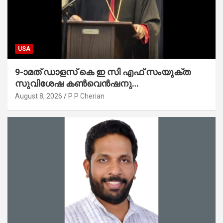
USA
9-ാമത് ഡാളസ് കെ ഇ സി എഫ് സംയുക്ത
സുവിശേഷ കൺവെൻഷനു
പ്രാർത്ഥനാനിർഭരമായ തുടക്കം
August 8, 2026
P P Cherian