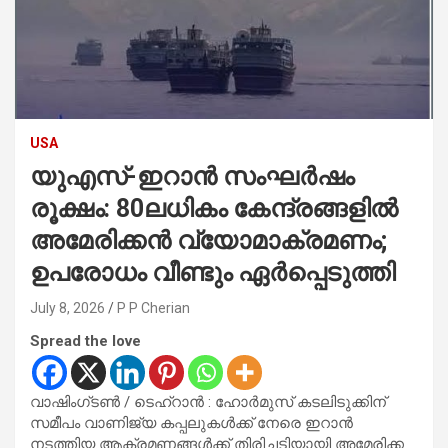
USA
യുഎസ്-ഇറാൻ സംഘർഷം
രൂക്ഷം: 80ലധികം കേന്ദ്രങ്ങളിൽ
അമേരിക്കൻ വ്യോമാക്രമണം;
ഉപരോധം വീണ്ടും ഏർപ്പെടുത്തി
July 8, 2026
P P Cherian
Spread the love
വാഷിംഗ്ടൺ / ടെഹ്റാൻ : ഹോർമുസ് കടലിടുക്കിന്
സമീപം വാണിജ്യ കപ്പലുകൾക്ക് നേരെ ഇറാൻ
നടത്തിയ ആക്രമണങ്ങൾക്ക് തിരിച്ചടിയായി അമേരിക്ക