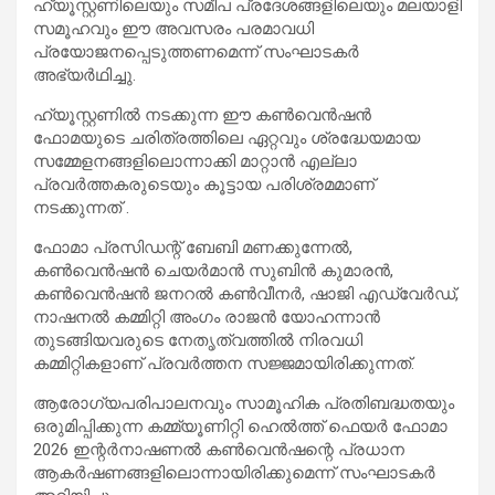
ഹ്യൂസ്റ്റണിലെയും സമീപ പ്രദേശങ്ങളിലെയും മലയാളി
സമൂഹവും ഈ അവസരം പരമാവധി
പ്രയോജനപ്പെടുത്തണമെന്ന് സംഘാടകർ
അഭ്യർഥിച്ചു.
ഹ്യൂസ്റ്റണിൽ നടക്കുന്ന ഈ കൺവെൻഷൻ
ഫോമയുടെ ചരിത്രത്തിലെ ഏറ്റവും ശ്രദ്ധേയമായ
സമ്മേളനങ്ങളിലൊന്നാക്കി മാറ്റാൻ എല്ലാ
പ്രവർത്തകരുടെയും കൂട്ടായ പരിശ്രമമാണ്
നടക്കുന്നത് .
ഫോമാ പ്രസിഡന്റ് ബേബി മണക്കുന്നേൽ,
കൺവെൻഷൻ ചെയർമാൻ സുബിൻ കുമാരൻ,
കൺവെൻഷൻ ജനറൽ കൺവീനർ, ഷാജി എഡ്‌വേർഡ്,
നാഷനൽ കമ്മിറ്റി അംഗം രാജൻ യോഹന്നാൻ
തുടങ്ങിയവരുടെ നേതൃത്വത്തിൽ നിരവധി
കമ്മിറ്റികളാണ് പ്രവർത്തന സജ്ജമായിരിക്കുന്നത്.
ആരോഗ്യപരിപാലനവും സാമൂഹിക പ്രതിബദ്ധതയും
ഒരുമിപ്പിക്കുന്ന കമ്മ്യൂണിറ്റി ഹെൽത്ത് ഫെയർ ഫോമാ
2026 ഇന്റർനാഷണൽ കൺവെൻഷന്റെ പ്രധാന
ആകർഷണങ്ങളിലൊന്നായിരിക്കുമെന്ന് സംഘാടകർ