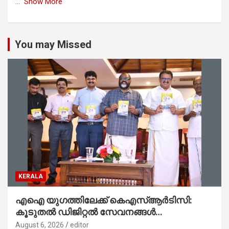
...
Show More
You may Missed
KERALA
എഐ യുഗത്തിലേക്ക് കെഎസ്ആർടിസി:
കൂടുതൽ ഡിജിറ്റൽ സേവനങ്ങൾ
ജനങ്ങളിലേക്കെത്തിക്കും – മന്ത്രി സി പി
August 6, 2026
editor