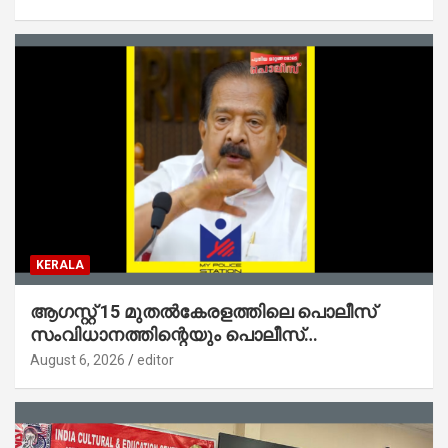
ജോൺ
KERALA
ആഗസ്റ്റ് 15 മുതല്‍കേരളത്തിലെ പൊലീസ്
സംവിധാനത്തിന്റെയും പൊലീസ്
സ്റ്റേഷനുകളുടെയും മുഖഛായ മാറുകയാണ് :
August 6, 2026
editor
ആഭ്യന്തരമന്ത്രി ശ്രീ.രമേശ് ചെന്നിത്തല