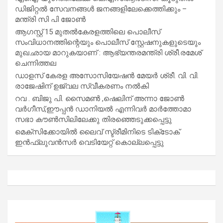
ഡിജിറ്റൽ സേവനങ്ങൾ ജനങ്ങളിലേക്കെത്തിക്കും –
മന്ത്രി സി പി ജോൺ
ആഗസ്റ്റ് 15 മുതല്‍കേരളത്തിലെ പൊലീസ്
സംവിധാനത്തിന്റെയും പൊലീസ് സ്റ്റേഷനുകളുടെയും
മുഖഛായ മാറുകയാണ് : ആഭ്യന്തരമന്ത്രി ശ്രീ.രമേശ്
ചെന്നിത്തല
ഡാളസ് കേരള അസോസിയേഷൻ മേയർ ശ്രീ. വി. വി.
രാജേഷിന് ഉജ്വല സ്വീകരണം നൽകി
റവ . ബിജു പി. സൈമൺ ,ഷെലിന് അന്നാ ജോൺ
വർഗീസ്,ഈപ്പൻ ഡാനിയൽ എന്നിവർ മാർത്തോമാ
സഭാ കൗൺസിലിലേക്കു തിരഞ്ഞെടുക്കപ്പെട്ടു
മെക്സിക്കോയിൽ ലൈവ് സ്ട്രീമിനിടെ ടിക്‌ടോക്
ഇൻഫ്ലുവൻസർ വെടിയേറ്റ് കൊല്ലപ്പെട്ടു