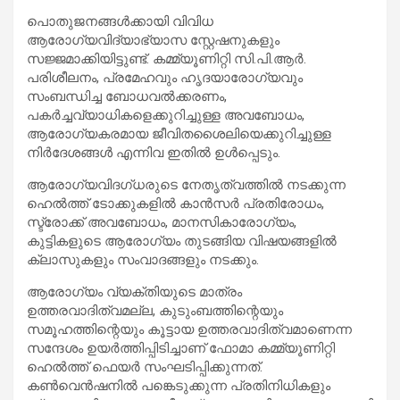
പൊതുജനങ്ങൾക്കായി വിവിധ
ആരോഗ്യവിദ്യാഭ്യാസ സ്റ്റേഷനുകളും
സജ്ജമാക്കിയിട്ടുണ്ട്. കമ്മ്യൂണിറ്റി സി.പി.ആർ.
പരിശീലനം, പ്രമേഹവും ഹൃദയാരോഗ്യവും
സംബന്ധിച്ച ബോധവൽക്കരണം,
പകർച്ചവ്യാധികളെക്കുറിച്ചുള്ള അവബോധം,
ആരോഗ്യകരമായ ജീവിതശൈലിയെക്കുറിച്ചുള്ള
നിർദേശങ്ങൾ എന്നിവ ഇതിൽ ഉൾപ്പെടും.
ആരോഗ്യവിദഗ്ധരുടെ നേതൃത്വത്തിൽ നടക്കുന്ന
ഹെൽത്ത് ടോക്കുകളിൽ കാൻസർ പ്രതിരോധം,
സ്ട്രോക്ക് അവബോധം, മാനസികാരോഗ്യം,
കുട്ടികളുടെ ആരോഗ്യം തുടങ്ങിയ വിഷയങ്ങളിൽ
ക്ലാസുകളും സംവാദങ്ങളും നടക്കും.
ആരോഗ്യം വ്യക്തിയുടെ മാത്രം
ഉത്തരവാദിത്വമല്ല, കുടുംബത്തിന്റെയും
സമൂഹത്തിന്റെയും കൂട്ടായ ഉത്തരവാദിത്വമാണെന്ന
സന്ദേശം ഉയർത്തിപ്പിടിച്ചാണ് ഫോമാ കമ്മ്യൂണിറ്റി
ഹെൽത്ത് ഫെയർ സംഘടിപ്പിക്കുന്നത്.
കൺവെൻഷനിൽ പങ്കെടുക്കുന്ന പ്രതിനിധികളും