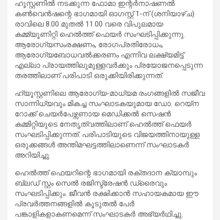
ഹൂസ്റ്റണിൽ നടക്കുന്ന ഫോമാ ഇന്റർനാഷണൽ
കൺവെൻഷന്റെ ഭാഗമായി ഓഗസ്റ്റ് 1-ന് (ശനിയാഴ്ച)
രാവിലെ 8.00 മുതൽ 11.00 വരെ വിപുലമായ
കമ്മ്യൂണിറ്റി ഹെൽത്ത് ഫെയർ സംഘടിപ്പിക്കുന്നു.
ആരോഗ്യസംരക്ഷണം, രോഗപ്രതിരോധം,
ആരോഗ്യബോധവൽക്കരണം എന്നിവ ലക്ഷ്യമിട്ട്
എല്ലാ പ്രായത്തിലുമുള്ളവർക്കും പ്രയോജനപ്പെടുന്ന
തരത്തിലാണ് പരിപാടി ഒരുക്കിയിരിക്കുന്നത്.
ഹ്യൂസ്റ്റണിലെ ആരോഗ്യ-മാധ്യമ രംഗങ്ങളിൽ സജീവ
സാന്നിധ്യവും മികച്ച സംഘാടകയുമായ ഡോ. റെയ്‌ന
റോക്ക് ചെയർപേഴ്സണായ മെഡിക്കൽ സെഷൻ
കമ്മിറ്റിയുടെ നേതൃത്വത്തിലാണ് ഹെൽത്ത് ഫെയർ
സംഘടിപ്പിക്കുന്നത്. പരിപാടിയുടെ വിജയത്തിനായുള്ള
ഒരുക്കങ്ങൾ അന്തിമഘട്ടത്തിലാണെന്ന് സംഘാടകർ
അറിയിച്ചു.
ഹെൽത്ത് ഫെയറിന്റെ ഭാഗമായി രക്തദാന ക്യാമ്പും
ബ്ലഡ് സ്റ്റം സെൽ രജിസ്ട്രേഷൻ ഡ്രൈവും
സംഘടിപ്പിക്കും. ജീവൻ രക്ഷിക്കാൻ സഹായകമായ ഈ
പ്രവർത്തനങ്ങളിൽ കൂടുതൽ പേർ
പങ്കാളികളാകണമെന്ന് സംഘാടകർ അഭ്യർഥിച്ചു.