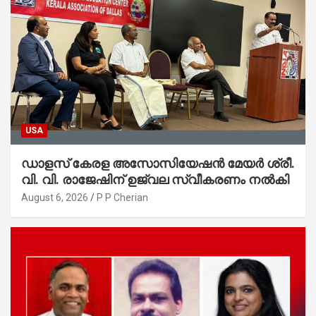
USA
ഡാളസ് കേരള അസോസിയേഷൻ മേയർ ശ്രീ.
വി. വി. രാജേഷിന് ഉജ്വല സ്വീകരണം നൽകി
August 6, 2026
P P Cherian