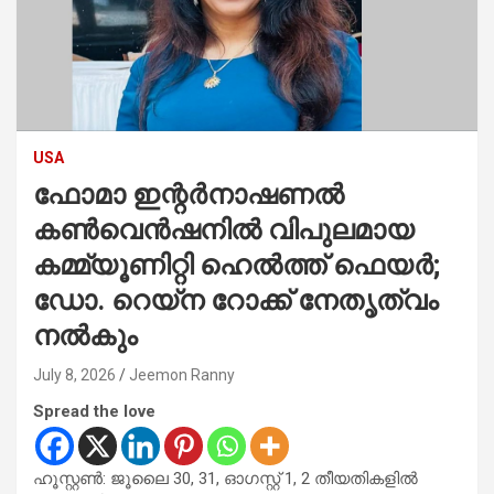
USA
ഫോമാ ഇന്റർനാഷണൽ
കൺവെൻഷനിൽ വിപുലമായ
കമ്മ്യൂണിറ്റി ഹെൽത്ത് ഫെയർ;
ഡോ. റെയ്‌ന റോക്ക് നേതൃത്വം
നൽകും
July 8, 2026
Jeemon Ranny
Spread the love
ഹൂസ്റ്റൺ: ജൂലൈ 30, 31, ഓഗസ്റ്റ് 1, 2 തീയതികളിൽ