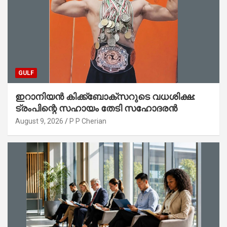
GULF
ഇറാനിയൻ കിക്ക്ബോക്സറുടെ വധശിക്ഷ:
ട്രംപിന്റെ സഹായം തേടി സഹോദരൻ
August 9, 2026
P P Cherian