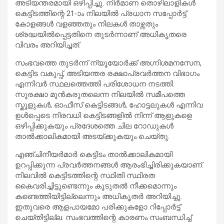
അടിയന്തരമായി ഒഴിപ്പിച്ചു. നിർമാണ തൊഴിലാളികൾ
കെട്ടിടത്തിന്റെ 21-ാം നിലയിൽ പ്രധാന സപ്പോർട്ട്
കോളങ്ങൾ വളഞ്ഞതും നിലകൾ താഴ്ന്നതും
ശ്രദ്ധയിൽപ്പെട്ടതിനെ തുടർന്നാണ് അധികൃതരെ
വിവരം അറിയിച്ചത്.
സംഭവത്തെ തുടർന്ന് ന്യൂയോർക്ക് അഗ്നിശമനസേന,
കെട്ടിട വകുപ്പ്, അടിയന്തര രക്ഷാപ്രവർത്തന വിഭാഗം
എന്നിവർ സ്ഥലത്തെത്തി പരിശോധന നടത്തി.
സുരക്ഷാ മുൻകരുതലെന്ന നിലയിൽ സമീപത്തെ
സ്കൂളുകൾ, ഓഫീസ് കെട്ടിടങ്ങൾ, ഹോട്ടലുകൾ എന്നിവ
ഉൾപ്പെടെ നിരവധി കെട്ടിടങ്ങളിൽ നിന്ന് ആളുകളെ
ഒഴിപ്പിക്കുകയും പ്രദേശത്തെ ചില റോഡുകൾ
താൽക്കാലികമായി അടയ്ക്കുകയും ചെയ്തു.
എഞ്ചിനീയർമാർ കെട്ടിടം താൽക്കാലികമായി
ഉറപ്പിക്കുന്ന പ്രവർത്തനങ്ങൾ ആരംഭിച്ചിരിക്കുകയാണ്.
നിലവിൽ കെട്ടിടത്തിന്റെ സ്ഥിതി സ്ഥിരത
കൈവരിച്ചിട്ടുണ്ടെന്നും കൂടുതൽ നീക്കമൊന്നും
കണ്ടെത്തിയിട്ടില്ലെന്നും അധികൃതർ അറിയിച്ചു.
ഇതുവരെ ആളപായമോ പരിക്കുകളോ റിപ്പോർട്ട്
ചെയ്തിട്ടില്ല. സംഭവത്തിന്റെ കാരണം സംബന്ധിച്ച്