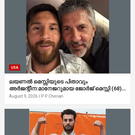
USA
ലയണൽ മെസ്സിയുടെ പിതാവും
അർജന്റീന:മാനേജറുമായ ജോർജ് മെസ്സി (68)
അന്തരിച്ചു
August 9, 2026
P P Cherian