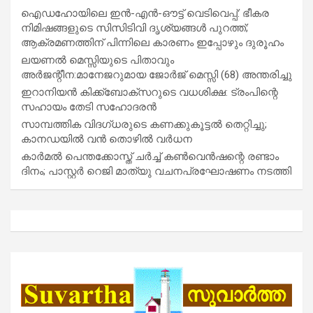
ഐഡഹോയിലെ ഇൻ-എൻ-ഔട്ട് വെടിവെപ്പ്: ഭീകര
നിമിഷങ്ങളുടെ സിസിടിവി ദൃശ്യങ്ങൾ പുറത്ത്;
ആക്രമണത്തിന് പിന്നിലെ കാരണം ഇപ്പോഴും ദുരൂഹം
ലയണൽ മെസ്സിയുടെ പിതാവും
അർജന്റീന:മാനേജറുമായ ജോർജ് മെസ്സി (68) അന്തരിച്ചു
ഇറാനിയൻ കിക്ക്ബോക്സറുടെ വധശിക്ഷ: ട്രംപിന്റെ
സഹായം തേടി സഹോദരൻ
സാമ്പത്തിക വിദഗ്ധരുടെ കണക്കുകൂട്ടൽ തെറ്റിച്ചു;
കാനഡയിൽ വൻ തൊഴിൽ വർധന
കാർമൽ പെന്തക്കോസ്ത് ചർച്ച് കൺവെൻഷന്റെ രണ്ടാം
ദിനം; പാസ്റ്റർ റെജി മാത്യു വചനപ്രഘോഷണം നടത്തി