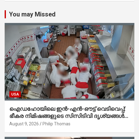
You may Missed
USA
ഐഡഹോയിലെ ഇൻ-എൻ-ഔട്ട് വെടിവെപ്പ്:
ഭീകര നിമിഷങ്ങളുടെ സിസിടിവി ദൃശ്യങ്ങൾ
പുറത്ത്; ആക്രമണത്തിന് പിന്നിലെ കാരണം
August 9, 2026
Philip Thomas
ഇപ്പോഴും ദുരൂഹം