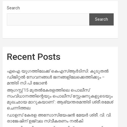
Search
Search
Recent Posts
എഐ യുഗത്തിലേക്ക് കെഎസ്ആർടിസി: കൂടുതൽ
ഡിജിറ്റൽ സേവനങ്ങൾ ജനങ്ങളിലേക്കെത്തിക്കും –
മന്ത്രി സി പി ജോൺ
ആഗസ്റ്റ് 15 മുതല്‍കേരളത്തിലെ പൊലീസ്
സംവിധാനത്തിന്റെയും പൊലീസ് സ്റ്റേഷനുകളുടെയും
മുഖഛായ മാറുകയാണ് : ആഭ്യന്തരമന്ത്രി ശ്രീ.രമേശ്
ചെന്നിത്തല
ഡാളസ് കേരള അസോസിയേഷൻ മേയർ ശ്രീ. വി. വി.
രാജേഷിന് ഉജ്വല സ്വീകരണം നൽകി