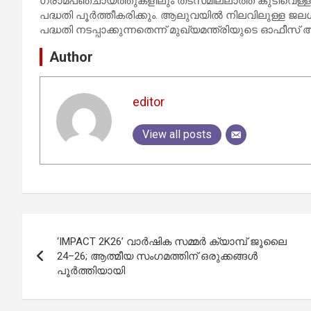
ഗ്രാമപഞ്ചായത്തുകളിലും തടസമില്ലാത്ത കുടിവെള്ള വി
പദ്ധതി പൂര്‍ത്തീകരിക്കും. ആലുവയില്‍ നിലവിലുള്ള ജ
പദ്ധതി നടപ്പാക്കുന്നതെന്ന് മുഖ്യമന്ത്രിയുടെ ഓഫീസ് അ
Author
editor
View all posts
Post
‘IMPACT 2K26’ വാർഷിക സമ്മർ ക്യാമ്പ് ജൂലൈ
navigation
24–26; ആത്മീയ സംഗമത്തിന് ഒരുക്കങ്ങൾ
പൂർത്തിയായി