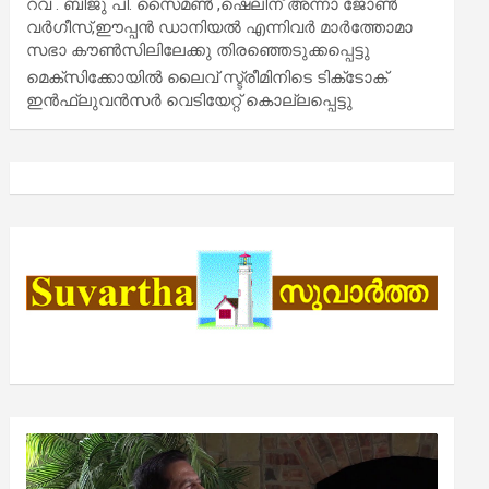
റവ . ബിജു പി. സൈമൺ ,ഷെലിന് അന്നാ ജോൺ
വർഗീസ്,ഈപ്പൻ ഡാനിയൽ എന്നിവർ മാർത്തോമാ
സഭാ കൗൺസിലിലേക്കു തിരഞ്ഞെടുക്കപ്പെട്ടു
മെക്സിക്കോയിൽ ലൈവ് സ്ട്രീമിനിടെ ടിക്‌ടോക്
ഇൻഫ്ലുവൻസർ വെടിയേറ്റ് കൊല്ലപ്പെട്ടു