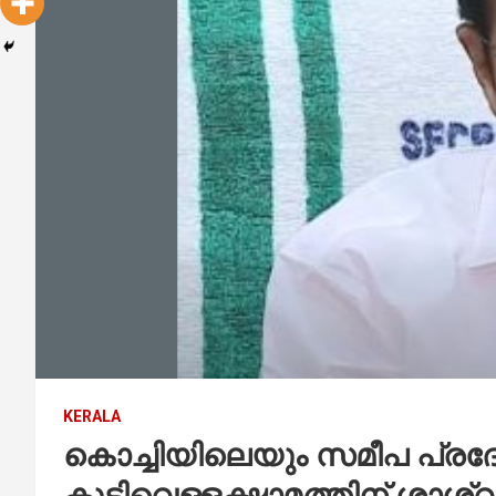
KERALA
കൊച്ചിയിലെയും സമീപ പ്രദ
കുടിവെള്ളക്ഷാമത്തിന് ശാശ്വ