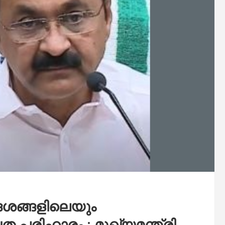
േശങ്ങളിലെയും
ത പരിഹാരം : മുഖ്യമന്ത്രി