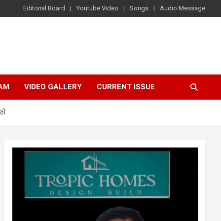
Editorial Board
Youtube Video
Songs
Audio Message
AM
VIDEO GALLERY
CURRENT ISSUE
രി