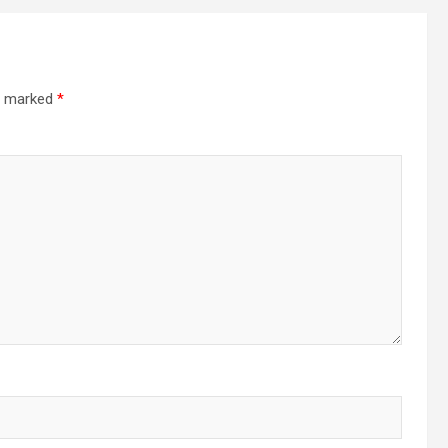
re marked
*