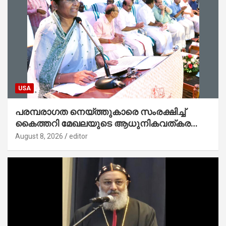
USA
പരമ്പരാഗത നെയ്ത്തുകാരെ സംരക്ഷിച്ച്
കൈത്തറി മേഖലയുടെ ആധുനികവത്കരണം
സാധ്യമാക്കും : ഡെപ്യൂട്ടി സ്പീക്കർ
August 8, 2026
editor