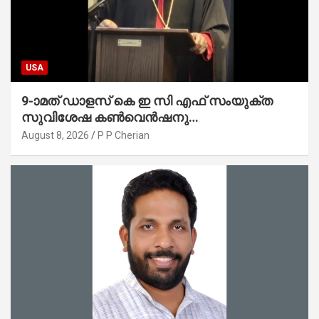
USA
9-ാമത് ഡാളസ് കെ ഇ സി എഫ് സംയുക്ത
സുവിശേഷ കൺവെൻഷനു
പ്രാർത്ഥനാനിർഭരമായ തുടക്കം
August 8, 2026
P P Cherian