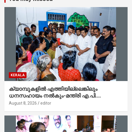
KERALA
ക്യാമ്പുകളിൽ എത്തിയില്ലെങ്കിലും
ധനസഹായം നൽകും-മന്ത്രി എ.പി.
അനിൽകുമാർ
August 8, 2026
editor