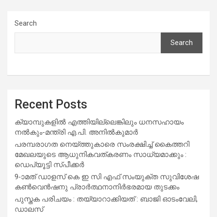
Search
Search
Recent Posts
ക്യാമ്പുകളിൽ എത്തിയില്ലെങ്കിലും ധനസഹായം
നൽകും-മന്ത്രി എ.പി. അനിൽകുമാർ
പരമ്പരാഗത നെയ്ത്തുകാരെ സംരക്ഷിച്ച് കൈത്തറി
മേഖലയുടെ ആധുനികവത്കരണം സാധ്യമാക്കും :
ഡെപ്യൂട്ടി സ്പീക്കർ
9-ാമത് ഡാളസ് കെ ഇ സി എഫ് സംയുക്ത സുവിശേഷ
കൺവെൻഷനു പ്രാർത്ഥനാനിർഭരമായ തുടക്കം
പുസ്തക പരിചയം : തയ്യാറാക്കിയത് : ബാജി ഓടംവേലി,
ഡാലസ്