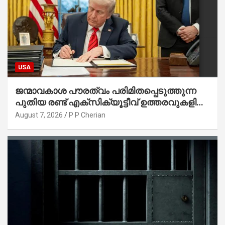
USA
ജന്മാവകാശ പൗരത്വം പരിമിതപ്പെടുത്തുന്ന
പുതിയ രണ്ട് എക്സിക്യൂട്ടീവ് ഉത്തരവുകളിൽ
ട്രംപ് ഒപ്പുവെച്ചു
August 7, 2026
P P Cherian