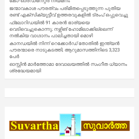
കോ-ഓർഡിനേറ്റർ നിയമനം
ജന്മാവകാശ പൗരത്വം പരിമിതപ്പെടുത്തുന്ന പുതിയ
രണ്ട് എക്സിക്യൂട്ടീവ് ഉത്തരവുകളിൽ ട്രംപ് ഒപ്പുവെച്ചു
ഫ്ലോറിഡയിൽ 91 കാരൻ ഭാര്യയെ
വെടിവെച്ചുകൊന്നു; നഴ്സിങ് ഹോമിലാക്കില്ലെന്ന്
നൽകിയ വാഗ്ദാനം പാലിച്ചതായി മൊഴി
കാനഡയിൽ നിന്ന് റെക്കോർഡ് തോതിൽ ഇന്ത്യൻ
പൗരന്മാരെ നാടുകടത്തി; ആറുമാസത്തിനിടെ 3,323
പേർ
ഓസ്റ്റിൻ മാർത്തോമാ ദേവാലയത്തിൽ സംഗീത ധ്യാനം
ശ്രദ്ധേയമായി