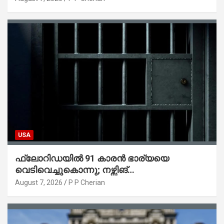
USA
ഫ്ലോറിഡയിൽ 91 കാരൻ ഭാര്യയെ
വെടിവെച്ചുകൊന്നു; നഴ്സിങ്
ഹോമിലാക്കില്ലെന്ന് നൽകിയ വാഗ്ദാനം
August 7, 2026
P P Cherian
പാലിച്ചതായി മൊഴി