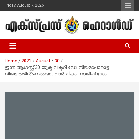
Skip
Friday, August 7, 2026
to
content
Malayalam Christian News
Express Herald – Malayalam
Christian News
Home
2021
August
30
ഇന്ന് ആഗസ്റ്റ് 30 യുക്മ വിക്ടറി ഡേ; നിയമപോരാട്ട
വിജയത്തിൻ്റെ രണ്ടാം വാർഷികം : സജീഷ് ടോം