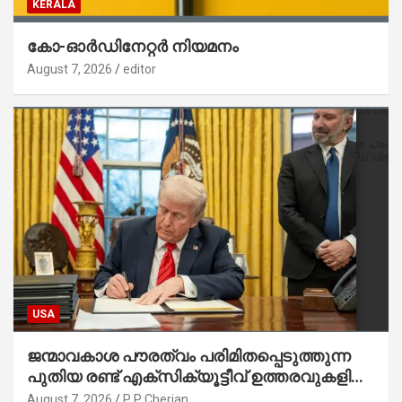
KERALA
കോ-ഓർഡിനേറ്റർ നിയമനം
August 7, 2026
editor
USA
ജന്മാവകാശ പൗരത്വം പരിമിതപ്പെടുത്തുന്ന
പുതിയ രണ്ട് എക്സിക്യൂട്ടീവ് ഉത്തരവുകളിൽ
ട്രംപ് ഒപ്പുവെച്ചു
August 7, 2026
P P Cherian