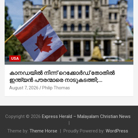
USA
കാനഡയിൽ നിന്ന് റെക്കോർഡ് തോതിൽ
ഇന്ത്യൻ പൗരന്മാരെ നാടുകടത്തി;
ആറുമാസത്തിനിടെ 3,323 പേർ
August 7, 2026
Philip Thomas
Copyright © 2026
Express Herald – Malayalam Christian News
Theme by:
Theme Horse
Proudly Powered by:
WordPress