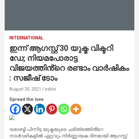
INTERNATIONAL
ഇന്ന് ആഗസ്റ്റ് 30 യുക്മ വിക്ടറി
ഡേ; നിയമപോരാട്ട
വിജയത്തിൻ്റെ രണ്ടാം വാർഷികം
: സജീഷ് ടോം
August 30, 2021
editor
Spread the love
ദശാബ്ദി പിന്നിട്ട യുക്മയുടെ ചരിത്രത്തിൻ്റെ
നാള്‍വഴികളില്‍ ഏറ്റവും നിര്‍ണ്ണായക ദിനമായി ആഗസ്റ്റ്