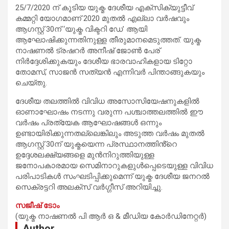
25/7/2020 ന് കൂടിയ യുക്മ ദേശീയ എക്സിക്യുട്ടീവ്
കമ്മറ്റി യോഗമാണ് 2020 മുതല്‍ എല്ലാ വർഷവും
ആഗസ്റ്റ് 30ന് ‘യുക്മ വിക്ടറി ഡേ’ ആയി
ആഘോഷിക്കുന്നതിനുള്ള തീരുമാനമെടുത്തത്. യുക്മ
നാഷണൽ ട്രഷറര്‍ അനീഷ് ജോണ്‍ പേര്
നിര്‍ദ്ദേശിക്കുകയും ദേശീയ ഭാരവാഹികളായ ടിറ്റോ
തോമസ്, സാജന്‍ സത്യന്‍ എന്നിവര്‍ പിന്താങ്ങുകയും
ചെയ്തു.
ദേശീയ തലത്തിൽ വിവിധ അസോസിയേഷനുകളിൽ
ഓണാഘോഷം നടന്നു വരുന്ന പശ്ചാത്തലത്തില്‍ ഈ
വര്‍ഷം പ്രത്യേക ആഘോഷങ്ങള്‍ ഒന്നും
ഉണ്ടായിരിക്കുന്നതല്ലെങ്കിലും അടുത്ത വർഷം മുതൽ
ആഗസ്റ്റ് 30ന് യുക്മയെന്ന പ്രസ്ഥാനത്തിൻ്റെ
ഉദ്ദേശലക്ഷ്യങ്ങളെ മുൻനിറുത്തിയുള്ള
ജനോപകാരമായ സെമിനാറുകളുൾപ്പെടെയുള്ള വിവിധ
പരിപാടികൾ സംഘടിപ്പിക്കുമെന്ന് യുക്മ ദേശീയ ജനറല്‍
സെക്രട്ടറി അലക്സ് വര്‍ഗ്ഗീസ് അറിയിച്ചു.
സജീഷ് ടോം
(യുക്മ നാഷണൽ പി ആർ ഒ & മീഡിയ കോർഡിനേറ്റർ)
Author