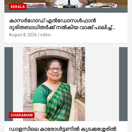
KERALA
കാസര്‍ഗോഡ് എന്‍ഡോസള്‍ഫാന്‍
ദുരിതബാധിതര്‍ക്ക് നല്‍കിയ വാക്ക് പാലിച്ച്
സര്‍ക്കാര്‍; ‘സ്‌നേഹസാന്ത്വനം’ പദ്ധതിക്ക്
August 8, 2026
editor
14.40 കോടി രൂപയുടെ ഭരണാനുമതി
CHARAMAM
ഡാളസിലെ കാരോൾട്ടണിൽ കുടക്കശ്ശേരിൽ