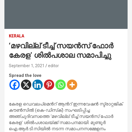
KERALA
‘മഴവില്ല് ടീച്ച് സയൻസ് ഫോർ
കേരള’ ശിൽപശാല സമാപിച്ചു
September 1, 2021
editor
Spread the love
കേരള ഡെവലപ്മെൻറ് ആൻറ് ഇന്നവേഷൻ സ്ട്രാറ്റജിക്
കൗൺസിൽ (കെ-ഡിസ്‌ക്) സംഘടിപ്പിച്ച
അഞ്ചുദിവസത്തെ ‘മഴവില്ല് ടീച്ച് സയൻസ് ഫോർ
കേരള’ ശിൽപശാലയ്ക്ക് സമാപനമായി. മുണ്ടൂർ
ഐ.ആർ.ടി.സിയിൽ നടന്ന സമാപനസമ്മേളനം