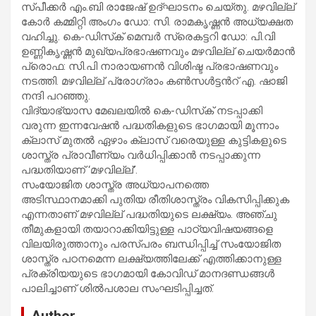
സ്പീക്കർ എം.ബി രാജേഷ് ഉദ്ഘാടനം ചെയ്തു. മഴവില്ല്
കോർ കമ്മിറ്റി അംഗം ഡോ: സി. രാമകൃഷ്ണൻ അധ്യക്ഷത
വഹിച്ചു. കെ-ഡിസ്‌ക് മെമ്പർ സ്രെകട്ടറി ഡോ: പി.വി
ഉണ്ണികൃഷ്ണൻ മുഖ്യപ്രഭാഷണവും മഴവില്ല് ചെയർമാൻ
പ്രൊഫ: സി.പി നാരായണൻ വിശിഷ്ട പ്രഭാഷണവും
നടത്തി. മഴവില്ല് പ്രോഗ്രാം കൺസൾട്ടൻറ് എ. ഷാജി
നന്ദി പറഞ്ഞു.
വിദ്യാഭ്യാസ മേഖലയിൽ കെ-ഡിസ്‌ക് നടപ്പാക്കി
വരുന്ന ഇന്നവേഷൻ പദ്ധതികളുടെ ഭാഗമായി മൂന്നാം
ക്ലാസ് മുതൽ ഏഴാം ക്ലാസ് വരെയുള്ള കുട്ടികളുടെ
ശാസ്ത്ര പ്രാവീണ്യം വർധിപ്പിക്കാൻ നടപ്പാക്കുന്ന
പദ്ധതിയാണ് ‘മഴവില്ല്’.
സംയോജിത ശാസ്ത്ര അധ്യാപനത്തെ
അടിസ്ഥാനമാക്കി പുതിയ രീതിശാസ്ത്രം വികസിപ്പിക്കുക
എന്നതാണ് മഴവില്ല് പദ്ധതിയുടെ ലക്ഷ്യം. അഞ്ചു
തീമുകളായി തയാറാക്കിയിട്ടുള്ള പാഠ്യവിഷയങ്ങളെ
വിലയിരുത്താനും പരസ്പരം ബന്ധിപ്പിച്ച് സംയോജിത
ശാസ്ത്ര പഠനമെന്ന ലക്ഷ്യത്തിലേക്ക് എത്തിക്കാനുള്ള
പ്രക്രിയയുടെ ഭാഗമായി കോവിഡ് മാനദണ്ഡങ്ങൾ
പാലിച്ചാണ് ശിൽപശാല സംഘടിപ്പിച്ചത്.
Author