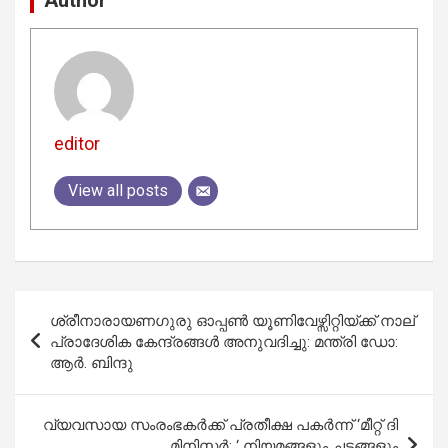
editor
View all posts
Post
ശ്രീനാരായണഗുരു ഓപ്പൺ യൂണിവേഴ്സിറ്റിയ്ക്ക് നാല്
navigation
പ്രാദേശിക കേന്ദ്രങ്ങൾ അനുവദിച്ചു: മന്ത്രി ഡോ:
ആർ. ബിന്ദു
വ്യവസായ സംരംഭകര്‍ക്ക് പ്രതീക്ഷ പകര്‍ന്ന് ‘മീറ്റ് ദി
മിനിസ്റ്റര്‍; ‘ നിയമങ്ങളും ചട്ടങ്ങളും