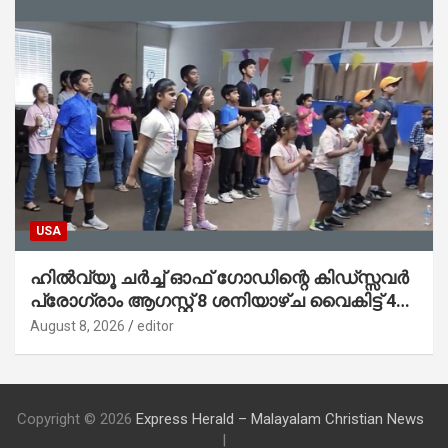
USA
ഹിൽവ്യൂ ചർച്ച് ഓഫ് ഗോഡിന്റെ കിഡ്സ്സവർ
പ്രോഗ്രാം ആഗസ്റ്റ് 8 ശനിയാഴ്ച വൈകിട്ട് 4
മണിക്ക് ആരംഭിയ്ക്കുന്നു
August 8, 2026
editor
Copyright © 2026
Express Herald – Malayalam Christian News