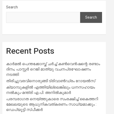
Search
Search
Recent Posts
കാർമൽ പെന്തക്കോസ്ത് ചർച്ച് കൺവെൻഷന്റെ രണ്ടാം
ദിനം; പാസ്റ്റർ റെജി മാത്യു വചനപ്രഘോഷണം
നടത്തി
തിരിച്ചുവരവിനൊരുങ്ങി ട്രിവാൺഡ്രം റോയൽസ്
ക്യാമ്പുകളിൽ എത്തിയില്ലെങ്കിലും ധനസഹായം
നൽകും-മന്ത്രി എ.പി. അനിൽകുമാർ
പരമ്പരാഗത നെയ്ത്തുകാരെ സംരക്ഷിച്ച് കൈത്തറി
മേഖലയുടെ ആധുനികവത്കരണം സാധ്യമാക്കും :
ഡെപ്യൂട്ടി സ്പീക്കർ