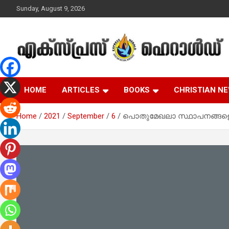
Skip
Sunday, August 9, 2026
to
content
Malayalam Christian News
Express Herald –
HOME
ARTICLES
BOOKS
CHRISTIAN N
Malayalam Christian
Home
2021
September
6
പൊതുമേഖലാ സ്ഥാപനങ്ങളെ സംര
News