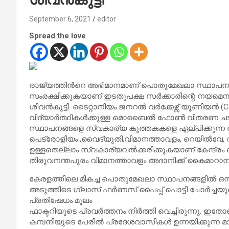
September 6, 2021
editor
Spread the love
രാജ്യത്തിൻറെ അഭിമാനമാണ് പൊതുമേഖലാ സ്ഥാപന
സംരക്ഷിക്കുകയാണ് ഇടതുപക്ഷ സർക്കാരിന്റെ നയമെന്നു
ശിവൻകുട്ടി. ടൈറ്റാനിയം ജനറൽ വർക്കേഴ്സ് യൂണിയൻ (C
വിദ്യാർത്ഥികൾക്കുള്ള മൊബൈൽ ഫോൺ വിതരണ ചടങ്ങ
സ്ഥാപനങ്ങളെ സ്വകാര്യ കുത്തകകളെ ഏല്പിക്കുന്ന നട
പെട്രോളിയം ,വൈദ്യുതി,വിമാനത്താവളം, റെയിൽവേ
ഉള്ളതെല്ലാം സ്വകാര്യവൽക്കരിക്കുകയാണ് കേന്ദ്രം ചെ
തിരുവനന്തപുരം വിമാനത്താവളം അദാനിക്ക് കൈമാറാനുള്ള
കേരളത്തിലെ മികച്ച പൊതുമേഖലാ സ്ഥാപനങ്ങളിൽ ഒന്നാണ്
അടുത്തിടെ ഗ്ലാസ് ഫർണസ് പൈപ്പ് പൊട്ടി ചോർച്ച
പ്രതിഷേധം മൂലം
ഫാക്ടറിയുടെ പ്രവർത്തനം നിർത്തി വെച്ചിരുന്നു. ഇ
കമ്പനിയുടെ പേരിൽ പ്രദേശവാസികൾ ഉന്നയിക്കുന്ന മാലിന്