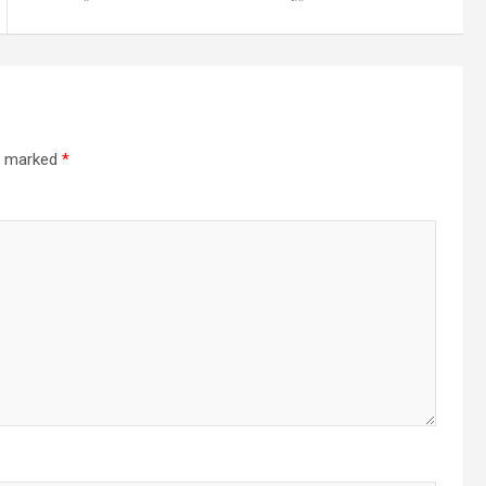
re marked
*