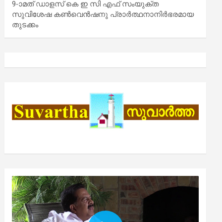
9-ാമത് ഡാളസ് കെ ഇ സി എഫ് സംയുക്ത
സുവിശേഷ കൺവെൻഷനു പ്രാർത്ഥനാനിർഭരമായ
തുടക്കം