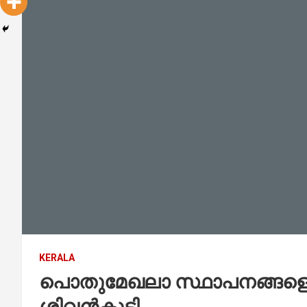
KERALA
പൊതുമേഖലാ സ്ഥാപനങ്ങളെ സംര
ശിവൻകുട്ടി