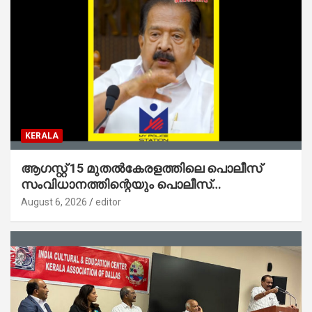
KERALA
ആഗസ്റ്റ് 15 മുതല്‍കേരളത്തിലെ പൊലീസ്
സംവിധാനത്തിന്റെയും പൊലീസ്
സ്റ്റേഷനുകളുടെയും മുഖഛായ മാറുകയാണ് :
August 6, 2026
editor
ആഭ്യന്തരമന്ത്രി ശ്രീ.രമേശ് ചെന്നിത്തല