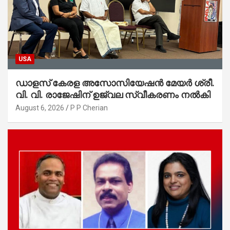
USA
ഡാളസ് കേരള അസോസിയേഷൻ മേയർ ശ്രീ.
വി. വി. രാജേഷിന് ഉജ്വല സ്വീകരണം നൽകി
August 6, 2026
P P Cherian