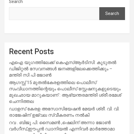
Search
Search
Recent Posts
എഐ യുഗത്തിലേക്ക് കെഎസ്ആർടിസി: കൂടുതൽ
ഡിജിറ്റൽ സേവനങ്ങൾ ജനങ്ങളിലേക്കെത്തിക്കും –
മന്ത്രി സി പി ജോൺ
ആഗസ്റ്റ് 15 മുതല്‍കേരളത്തിലെ പൊലീസ്
സംവിധാനത്തിന്റെയും പൊലീസ് സ്റ്റേഷനുകളുടെയും
മുഖഛായ മാറുകയാണ് : ആഭ്യന്തരമന്ത്രി ശ്രീ.രമേശ്
ചെന്നിത്തല
ഡാളസ് കേരള അസോസിയേഷൻ മേയർ ശ്രീ. വി. വി.
രാജേഷിന് ഉജ്വല സ്വീകരണം നൽകി
റവ . ബിജു പി. സൈമൺ ,ഷെലിന് അന്നാ ജോൺ
വർഗീസ്,ഈപ്പൻ ഡാനിയൽ എന്നിവർ മാർത്തോമാ