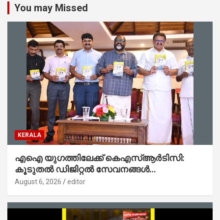
You may Missed
KERALA
എഐ യുഗത്തിലേക്ക് കെഎസ്ആർടിസി:
കൂടുതൽ ഡിജിറ്റൽ സേവനങ്ങൾ
ജനങ്ങളിലേക്കെത്തിക്കും – മന്ത്രി സി പി
August 6, 2026
editor
ജോൺ