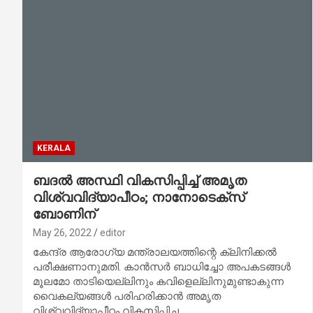
KERALA
ബദൽ അസ്ഥി വികസിപ്പിച്ച് അമൃത
വിശ്വവിദ്യാപീഠം; നാനോടെക്സ്
ബോണിന്
May 26, 2022
editor
കേന്ദ്ര ആരോഗ്യ മന്ത്രാലയത്തിന്റെ ക്ലിനിക്കൽ
പരീക്ഷണാനുമതി. കാൻസർ ബാധിച്ചോ അപകടങ്ങൾ
മൂലമോ താടിയെല്ലിനും കവിളെല്ലിനുമുണ്ടാകുന്ന
വൈകല്യങ്ങൾ പരിഹരിക്കാൻ അമൃത
വിശ്വവിദ്യാപീഠം വികസിപ്പിച്ച…