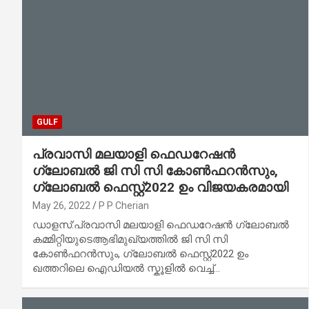
GULF
പ്രവാസി മലയാളി ഫെഡറേഷൻ
ഗ്ലോബൽ ജി സി സി കോൺഫറൻസും,
ഗ്ലോബൽ ഫെസ്റ്റ്‌2022 ഉം വിജയകരമായി
May 26, 2022
P P Cherian
ഡാളസ്:പ്രവാസി മലയാളി ഫെഡറേഷൻ ഗ്ലോബൽ
കമ്മിറ്റിയുടെആഭിമുഖ്യത്തിൽ ജി സി സി
കോൺഫറൻസും, ഗ്ലോബൽ ഫെസ്റ്റ്‌2022 ഉം
ഖത്തറിലെ ഐഡിയൽ സ്കൂളിൽ വെച്ച്…