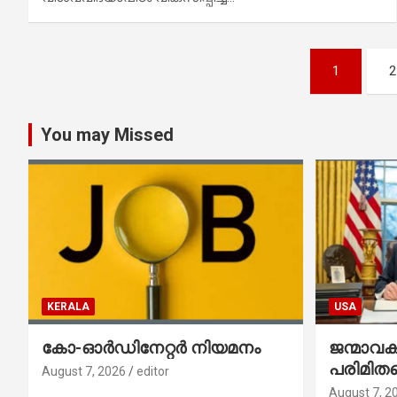
Posts
1
2
pagination
You may Missed
KERALA
USA
കോ-ഓർഡിനേറ്റർ നിയമനം
ജന്മാവ
പരിമിതപ
August 7, 2026
editor
രണ്ട് എക
August 7, 2