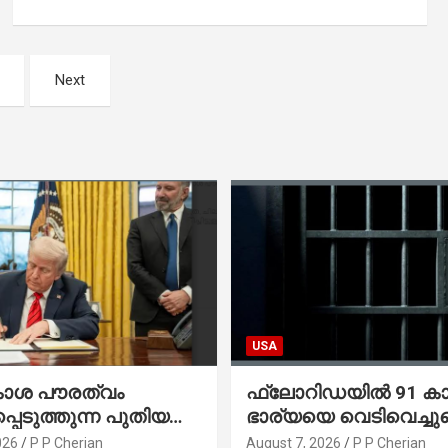
Next
USA
കാശ പൗരത്വം
ഫ്ലോറിഡയിൽ 91 ക
്പെടുത്തുന്ന പുതിയ
ഭാര്യയെ വെടിവെച്ചു
്സിക്യൂട്ടീവ്
നഴ്സിങ് ഹോമിലാക്കില്ല
026
P P Cherian
August 7, 2026
P P Cherian