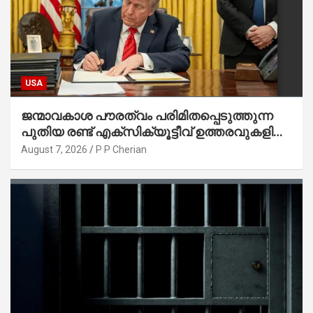
USA
ജന്മാവകാശ പൗരത്വം പരിമിതപ്പെടുത്തുന്ന
പുതിയ രണ്ട് എക്സിക്യൂട്ടീവ് ഉത്തരവുകളിൽ
ട്രംപ് ഒപ്പുവെച്ചു
August 7, 2026
P P Cherian