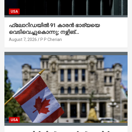
USA
ഫ്ലോറിഡയിൽ 91 കാരൻ ഭാര്യയെ
വെടിവെച്ചുകൊന്നു; നഴ്സിങ്
ഹോമിലാക്കില്ലെന്ന് നൽകിയ വാഗ്ദാനം
August 7, 2026
P P Cherian
പാലിച്ചതായി മൊഴി
USA