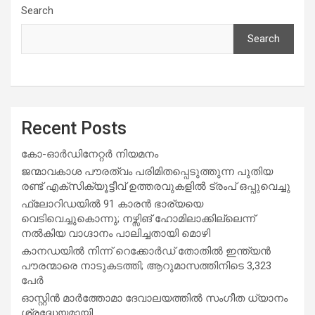
Search
Search
Recent Posts
കോ-ഓർഡിനേറ്റർ നിയമനം
ജന്മാവകാശ പൗരത്വം പരിമിതപ്പെടുത്തുന്ന പുതിയ
രണ്ട് എക്സിക്യൂട്ടീവ് ഉത്തരവുകളിൽ ട്രംപ് ഒപ്പുവെച്ചു
ഫ്ലോറിഡയിൽ 91 കാരൻ ഭാര്യയെ
വെടിവെച്ചുകൊന്നു; നഴ്സിങ് ഹോമിലാക്കില്ലെന്ന്
നൽകിയ വാഗ്ദാനം പാലിച്ചതായി മൊഴി
കാനഡയിൽ നിന്ന് റെക്കോർഡ് തോതിൽ ഇന്ത്യൻ
പൗരന്മാരെ നാടുകടത്തി; ആറുമാസത്തിനിടെ 3,323
പേർ
ഓസ്റ്റിൻ മാർത്തോമാ ദേവാലയത്തിൽ സംഗീത ധ്യാനം
ശ്രദ്ധേയമായി