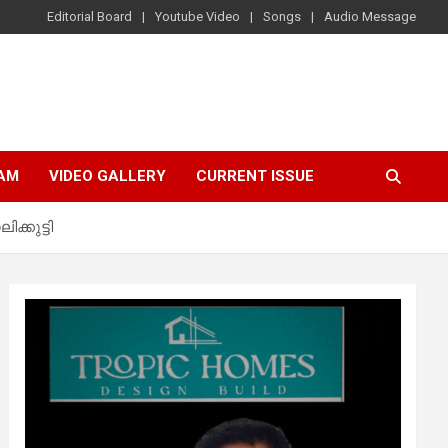
Editorial Board
Youtube Video
Songs
Audio Message
AM
VIDEO GALLERY
CURRENT ISSUE
്കുട്ടി