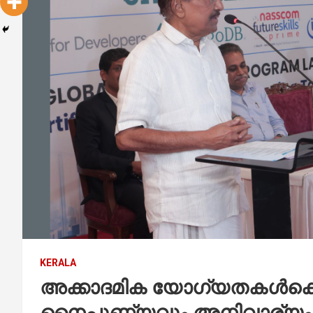
KERALA
അക്കാദമിക യോഗ്യതകൾക്ക
നൈപുണ്യവും അനിവാര്യം : മ