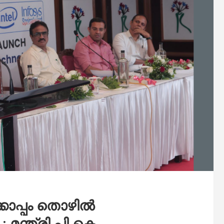
ൊപ്പം തൊഴിൽ
ന്ത്രി പി.കെ.