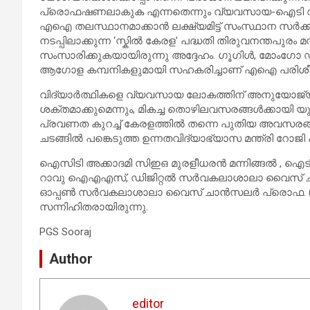
പ്രൊഫഷണലാകുക എന്നതെന്നും വ്യവസായ-ഐടി വകുപ്പ് 
എഐ തലസ്ഥാനമാക്കാൻ ലക്ഷ്യമിട്ട് സംസ്ഥാന സർക്
നടപ്പിലാക്കുന്ന ‘സ്കിൽ കേരള’ പദ്ധതി തിരുവനന്തപുരം 
സംസാരിക്കുകയായിരുന്നു അദ്ദേഹം. ഗൂഗിൾ, മോംഗോ 
ആഗോള കമ്പനികളുമായി സഹകരിച്ചാണ് എഐ പരിശീലന പ
വിദ്യാർത്ഥികളെ വ്യവസായ ലോകത്തിന് അനുയോജ
ശക്തമാക്കുമെന്നും, മികച്ച തൊഴിലവസരങ്ങൾക്കായി യു
പ്രവണത കുറച്ച് കേരളത്തിൽ തന്നെ പുതിയ അവസരങ്ങൾ
ചടങ്ങിൽ പങ്കെടുത്ത ഉന്നതവിദ്യാഭ്യാസ മന്ത്രി റോജി
ഐസിടി അക്കാദമി സിഇഒ മുരളീധരൻ മന്നിങ്ങൽ , ഐടി 
റാവു ഐഎഎസ്, ഡിജിറ്റൽ സർവകലാശാലാ വൈസ് ച
ഓപ്പൺ സർവകലാശാലാ വൈസ് ചാൻസലർ പ്രൊഫ. (ഡോ.) 
സന്നിഹിതരായിരുന്നു.
PGS Sooraj
Author
editor