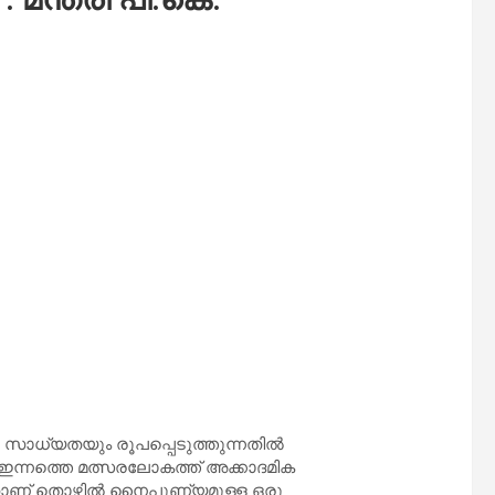
 സാധ്യതയും രൂപപ്പെടുത്തുന്നതിൽ
ഇന്നത്തെ മത്സരലോകത്ത് അക്കാദമിക
നതാണ് തൊഴിൽ നൈപുണ്യമുള്ള ഒരു