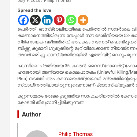
July 9, 2026
Philip Thomas
Spread the love
പെർത്ത് : ഓസ്‌ട്രേലിയയിലെ പെർത്തിൽ സന്ദർശക വി
കാണാനെത്തിയിരുന്ന നേപ്പാൾ സ്വദേശിനിയായ 53-കാരി
നിർണായക വഴിത്തിരിവ്. അപകടം നടന്നത് ഫെബ്രുവരി 6-
ബിഷ്ണു കുമാരി ഗുരുങിന്റെ മുറിയിലേക്കാണ് നിയന്ത്രണ
അവർ മരിച്ചു. ഓസ്‌ട്രേലിയയിൽ എത്തിയിട്ട് വെറും മൂന്
കേസിലെ പ്രതിയായ 36-കാരൻ റൈസ് റോബർട്ട് ഹോക്കിൻ
ഹാജരായി അന്യായ കൊലപാതകം (Unlawful Killing/Manslau
Plea) നടത്തി. അപകടസമയത്ത് ഇയാൾ മദ്യത്തിന്റെയും മ
സ്വാധീനത്തിലായിരുന്നുവെന്നാണ് പ്രോസിക്യൂഷൻ 
കുറ്റസമ്മതം രേഖപ്പെടുത്തിയ സാഹചര്യത്തിൽ കേസിന്
കോടതി തീരുമാനിച്ചിരിക്കുന്നത്.
Author
Philip Thomas