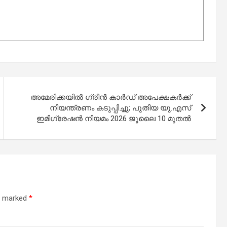
അമേരിക്കയിൽ ഗ്രീൻ കാർഡ് അപേക്ഷകർക്ക്
നിയന്ത്രണം കടുപ്പിച്ചു; പുതിയ യു.എസ്
ഇമിഗ്രേഷൻ നിയമം 2026 ജൂലൈ 10 മുതൽ
re marked
*