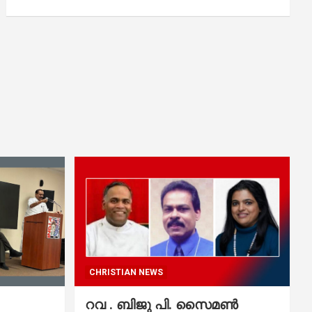
CHRISTIAN NEWS
റവ . ബിജു പി. സൈമൺ