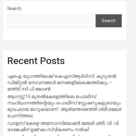
Search
Search
Recent Posts
എഐ യുഗത്തിലേക്ക് കെഎസ്ആർടിസി: കൂടുതൽ
ഡിജിറ്റൽ സേവനങ്ങൾ ജനങ്ങളിലേക്കെത്തിക്കും –
മന്ത്രി സി പി ജോൺ
ആഗസ്റ്റ് 15 മുതല്‍കേരളത്തിലെ പൊലീസ്
സംവിധാനത്തിന്റെയും പൊലീസ് സ്റ്റേഷനുകളുടെയും
മുഖഛായ മാറുകയാണ് : ആഭ്യന്തരമന്ത്രി ശ്രീ.രമേശ്
ചെന്നിത്തല
ഡാളസ് കേരള അസോസിയേഷൻ മേയർ ശ്രീ. വി. വി.
രാജേഷിന് ഉജ്വല സ്വീകരണം നൽകി