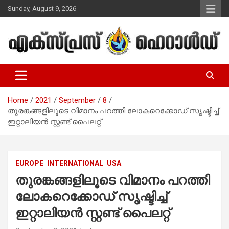
Skip
Sunday, August 9, 2026
to
content
Malayalam Christian News
Express Herald – Malayalam
Christian News
Home
2021
September
8
തുരങ്കങ്ങളിലൂടെ വിമാനം പറത്തി ലോകറെക്കോഡ് സൃഷ്ടിച്ച്
ഇറ്റാലിയന്‍ സ്റ്റണ്ട് പൈലറ്റ്
EUROPE
INTERNATIONAL
USA
തുരങ്കങ്ങളിലൂടെ വിമാനം പറത്തി
ലോകറെക്കോഡ് സൃഷ്ടിച്ച്
ഇറ്റാലിയന്‍ സ്റ്റണ്ട് പൈലറ്റ്