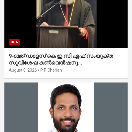
USA
9-ാമത് ഡാളസ് കെ ഇ സി എഫ് സംയുക്ത
സുവിശേഷ കൺവെൻഷനു
പ്രാർത്ഥനാനിർഭരമായ തുടക്കം
August 8, 2026
P P Cherian