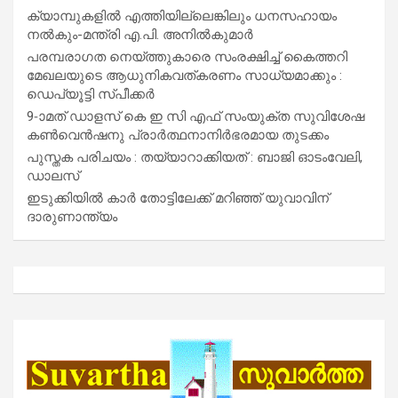
ക്യാമ്പുകളിൽ എത്തിയില്ലെങ്കിലും ധനസഹായം
നൽകും-മന്ത്രി എ.പി. അനിൽകുമാർ
പരമ്പരാഗത നെയ്ത്തുകാരെ സംരക്ഷിച്ച് കൈത്തറി
മേഖലയുടെ ആധുനികവത്കരണം സാധ്യമാക്കും :
ഡെപ്യൂട്ടി സ്പീക്കർ
9-ാമത് ഡാളസ് കെ ഇ സി എഫ് സംയുക്ത സുവിശേഷ
കൺവെൻഷനു പ്രാർത്ഥനാനിർഭരമായ തുടക്കം
പുസ്തക പരിചയം : തയ്യാറാക്കിയത് : ബാജി ഓടംവേലി,
ഡാലസ്
ഇടുക്കിയിൽ കാർ തോട്ടിലേക്ക് മറിഞ്ഞ് യുവാവിന്
ദാരുണാന്ത്യം