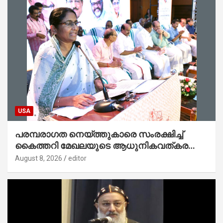
USA
പരമ്പരാഗത നെയ്ത്തുകാരെ സംരക്ഷിച്ച്
കൈത്തറി മേഖലയുടെ ആധുനികവത്കരണം
സാധ്യമാക്കും : ഡെപ്യൂട്ടി സ്പീക്കർ
August 8, 2026
editor