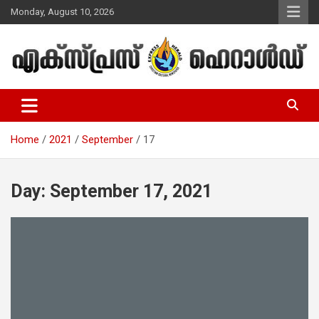
Skip
Monday, August 10, 2026
to
content
Malayalam Christian News
Express Herald – Malayalam
Christian News
Home
2021
September
17
Day:
September 17, 2021