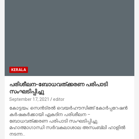
KERALA
പരിശീലന-ബോധവത്ക്കരണ പരിപാടി
സംഘടിപ്പിച്ചു
September 17, 2021
editor
കോട്ടയം: സെൻട്രൽ വെയർഹൗസിങ്ങ് കോർപ്പറേഷൻ
കർഷകർക്കായി ഏകദിന പരിശീലന –
ബോധവത്ക്കരണ പരിപാടി സംഘടിപ്പിച്ചു.
മഹാത്മാഗാന്ധി സർവകലാശാല അസംബ്ലി ഹാളിൽ
നടന്ന…