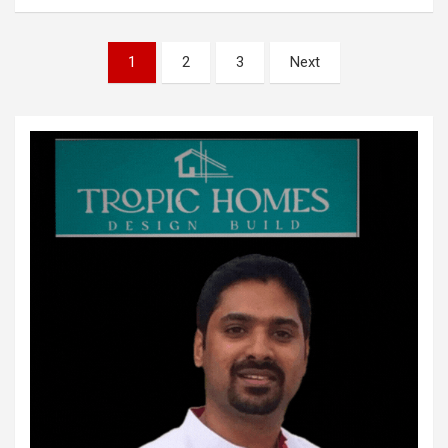
Posts
1
2
3
Next
pagination