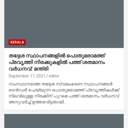
KERALA
തദ്ദേശ സ്ഥാപനങ്ങളിൽ പൊതുമരാമത്ത്
പ്രവൃത്തി നിരക്കുകളിൽ പത്ത് ശതമാനം
വർധനവ്: മന്ത്രി
September 17, 2021
editor
സംസ്ഥാനത്തെ തദ്ദേശ സ്വയംഭരണ സ്ഥാപനങ്ങൾ
ടെൻഡർ ചെയ്യുന്ന പൊതുമരാമത്ത് പ്രവൃത്തികൾക്ക്
നിലവിലുള്ള നിരക്കിന് പുറമെ പത്ത് ശതമാനം വർധനവ്
അനുവദിച്ച് ഉത്തരവിട്ടതായി…