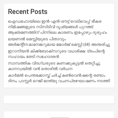
Recent Posts
ഐഡഹോയിലെ ഇൻ-എൻ-ഔട്ട് വെടിവെപ്പ്: ഭീകര
നിമിഷങ്ങളുടെ സിസിടിവി ദൃശ്യങ്ങൾ പുറത്ത്;
ആക്രമണത്തിന് പിന്നിലെ കാരണം ഇപ്പോഴും ദുരൂഹം
ലയണൽ മെസ്സിയുടെ പിതാവും
അർജന്റീന:മാനേജറുമായ ജോർജ് മെസ്സി (68) അന്തരിച്ചു
ഇറാനിയൻ കിക്ക്ബോക്സറുടെ വധശിക്ഷ: ട്രംപിന്റെ
സഹായം തേടി സഹോദരൻ
സാമ്പത്തിക വിദഗ്ധരുടെ കണക്കുകൂട്ടൽ തെറ്റിച്ചു;
കാനഡയിൽ വൻ തൊഴിൽ വർധന
കാർമൽ പെന്തക്കോസ്ത് ചർച്ച് കൺവെൻഷന്റെ രണ്ടാം
ദിനം; പാസ്റ്റർ റെജി മാത്യു വചനപ്രഘോഷണം നടത്തി