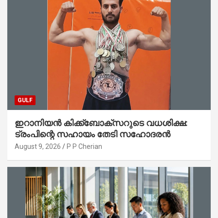
GULF
ഇറാനിയൻ കിക്ക്ബോക്സറുടെ വധശിക്ഷ:
ട്രംപിന്റെ സഹായം തേടി സഹോദരൻ
August 9, 2026
P P Cherian