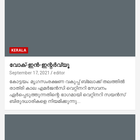
KERALA
വോക്-ഇൻ-ഇന്റർവ്യൂ
September 17, 2021
editor
കോട്ടയം: മൃഗസംരക്ഷണ വകുപ്പ് ബ്ലോക്ക് തലത്തിൽ
രാത്രി കാല എമർജൻസി വെറ്റിനറി സേവനം
ഏർപ്പെടുത്തുന്നതിന്റെ ഭാഗമായി വെറ്റിനറി സയൻസ്
ബിരുദധാരികളെ നിയമിക്കുന്നു.…