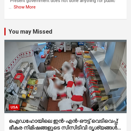
"Present government does not done anything for public"
...
Show More
You may Missed
USA
ഐഡഹോയിലെ ഇൻ-എൻ-ഔട്ട് വെടിവെപ്പ്:
ഭീകര നിമിഷങ്ങളുടെ സിസിടിവി ദൃശ്യങ്ങൾ