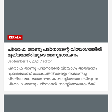
KERALA
പ്രൊഫ. താണു പദ്മനാഭന്റെ വിയോഗത്തിൽ
മുഖ്യമന്ത്രിയുടെ അനുശോചനം
September 17, 2021
editor
പ്രൊഫ. താണു പദ്മനാഭന്റെ വിയോഗം അത്യന്തം
ദു:ഖകരമാണ്. ലോകത്തിന് കേരളം സമ്മാനിച്ച
പ്രതിഭാശാലിയായ ഭൗതിക ശാസ്ത്രജ്ഞനായിരുന്നു
പ്രൊഫ. താണു പദ്മനാഭൻ. ശാസ്ത്രമേഖലകൾക്ക്…