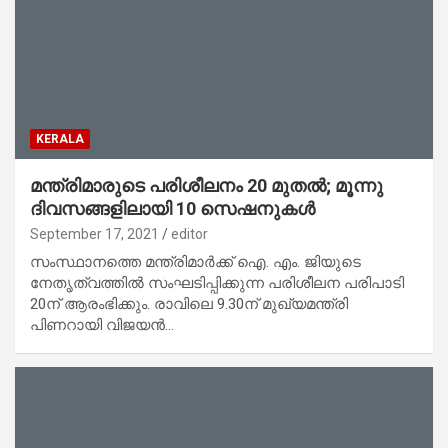
KERALA
മന്ത്രിമാരുടെ പരിശീലനം 20 മുതൽ; മൂന്നു
ദിവസങ്ങളിലായി 10 സെഷനുകൾ
September 17, 2021
editor
സംസ്ഥാനത്തെ മന്ത്രിമാർക്ക് ഐ. എം. ജിയുടെ
നേതൃത്വത്തിൽ സംഘടിപ്പിക്കുന്ന പരിശീലന പരിപാടി
20ന് ആരംഭിക്കും. രാവിലെ 9.30ന് മുഖ്യമന്ത്രി
പിണറായി വിജയൻ…